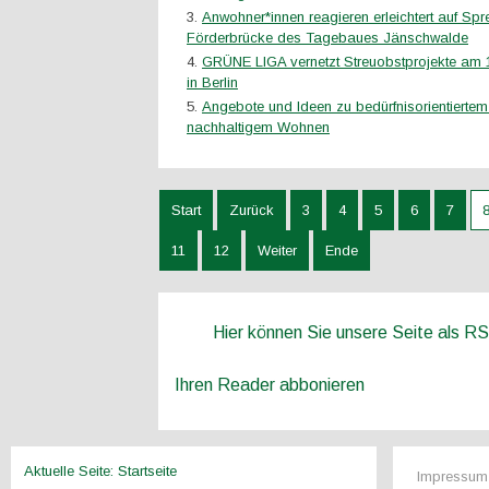
Anwohner*innen reagieren erleichtert auf Sp
Förderbrücke des Tagebaues Jänschwalde
GRÜNE LIGA vernetzt Streuobstprojekte am 
in Berlin
Angebote und Ideen zu bedürfnisorientierte
nachhaltigem Wohnen
Start
Zurück
3
4
5
6
7
11
12
Weiter
Ende
Hier können Sie unsere Seite als R
Ihren Reader abbonieren
Aktuelle Seite:
Startseite
Impressum