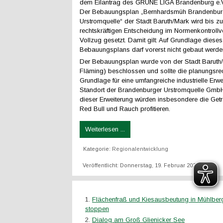
dem Eilantrag des GRÜNE LIGA Brandenburg e.V
Der Bebauungsplan „Bernhardsmüh Brandenbur
Urstromquelle“ der Stadt Baruth/Mark wird bis zu
rechtskräftigen Entscheidung im Normenkontrollv
Vollzug gesetzt. Damit gilt: Auf Grundlage dieses
Bebauungsplans darf vorerst nicht gebaut werde
Der Bebauungsplan wurde von der Stadt Baruth/
Fläming) beschlossen und sollte die planungsrec
Grundlage für eine umfangreiche industrielle Erw
Standort der Brandenburger Urstromquelle GmbH
dieser Erweiterung würden insbesondere die Getr
Red Bull und Rauch profitieren.
Weiterlesen ...
Kategorie:
Regionalentwicklung
Veröffentlicht: Donnerstag, 19. Februar 2026 20:45
Flächenfraß und Kiesausbeutung in Mühlber
stoppen
Dialog am Groß Glienicker See