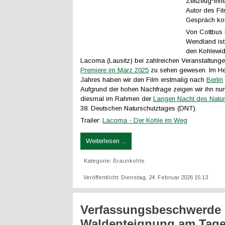
Zeitzeug*inn
Autor des Fil
Gespräch k
Von Cottbus 
Wendland ist
den Kohlewid
Lacoma (Lausitz) bei zahlreichen Veranstaltungen
Premiere im März 2025
zu sehen gewesen. Im Her
Jahres haben wir den Film erstmalig nach
Berlin
Aufgrund der hohen Nachfrage zeigen wir ihn nun
diesmal im Rahmen der
Langen Nacht des Natur
38. Deutschen Naturschutztages (DNT).
Trailer:
Lacoma - Der Kohle im Weg
Weiterlesen ...
Kategorie:
Braunkohle
Veröffentlicht: Dienstag, 24. Februar 2026 15:13
Verfassungsbeschwerde
Waldenteignung am Tag