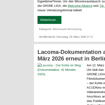
Eigentümer*innen. Um den Wissensaustausch zu 
die GRÜNE LIGA, die
Welcome Alliance
und
Tür
neues Vernetzungsformat initiiert.
Weiterlesen ...
Kategorie:
Wohnraum-Vernetzung
Veröffentlicht: Dienstag, 03. März 2026 17:17
Lacoma-Dokumentation 
März 2026 erneut in Berli
Am 12. März
Uhr lädt das
GRÜNE LIGA 
Filmdokumen
– der Kohle 
ACUDKino in
Veteranenstra
Anschluss an
das Publikum