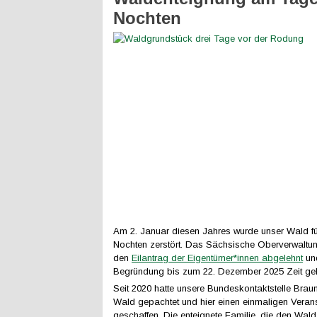
Nochten
Am 2. Januar diesen Jahres wurde unser Wald f
Nochten zerstört. Das Sächsische Oberverwaltun
den
Eilantrag der Eigentümer*innen abgelehnt
und
Begründung bis zum 22. Dezember 2025 Zeit ge
Seit 2020 hatte unsere Bundeskontaktstelle Brau
Wald gepachtet und hier einen einmaligen Verans
geschaffen. Die enteignete Familie, die den Wald 