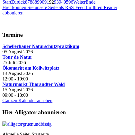
Start
Zurück
87
88
89
90
91
92
93
94
95
96
Weiter
Ende
Hier können Sie unsere Seite als RSS-Feed für Ihren Reader
abbonieren
Termine
Schellerhauer Naturschutzpraktikum
05 August 2026
Tour de Natur
25 Juli 2026
Ökomarkt am Kollwitzplatz
13 August 2026
12:00
-
19:00
Naturmarkt Tharandter Wald
15 August 2026
09:00
-
13:00
Ganzen Kalender ansehen
Hier Alligator abonnieren
Aktuelle Seite:
Startseite