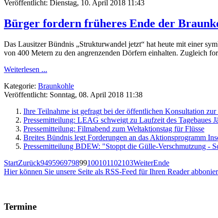
Veröffentlicht: Dienstag, 10. April 2018 11:43
Bürger fordern früheres Ende der Braunk
Das Lausitzer Bündnis „Strukturwandel jetzt“ hat heute mit einer s
von 400 Metern zu den angrenzenden Dörfern einhalten. Zugleich for
Weiterlesen ...
Kategorie:
Braunkohle
Veröffentlicht: Sonntag, 08. April 2018 11:38
Ihre Teilnahme ist gefragt bei der öffentlichen Konsultation zur
Pressemitteilung: LEAG schweigt zu Laufzeit des Tagebaues J
Pressemitteilung: Filmabend zum Weltaktionstag für Flüsse
Breites Bündnis legt Forderungen an das Aktionsprogramm Ins
Pressemitteilung BDEW: "Stoppt die Gülle-Verschmutzung - Sc
Start
Zurück
94
95
96
97
98
99
100
101
102
103
Weiter
Ende
Hier können Sie unsere Seite als RSS-Feed für Ihren Reader abbonie
Termine