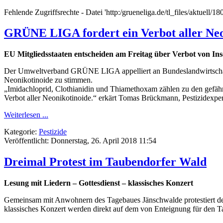
Fehlende Zugriffsrechte - Datei 'http:/grueneliga.de/tl_files/aktuell/
GRÜNE LIGA fordert ein Verbot aller Neo
EU Mitgliedsstaaten entscheiden am Freitag über Verbot von Ins
Der Umweltverband GRÜNE LIGA appelliert an Bundeslandwirtschaftsm
Neonikotinoide zu stimmen.
„Imidachloprid, Clothianidin und Thiamethoxam zählen zu den gefähr
Verbot aller Neonikotinoide.“ erkärt Tomas Brückmann, Pestizide
Weiterlesen ...
Kategorie:
Pestizide
Veröffentlicht: Donnerstag, 26. April 2018 11:54
Dreimal Protest im Taubendorfer Wald
Lesung mit Liedern – Gottesdienst – klassisches Konzert
Gemeinsam mit Anwohnern des Tagebaues Jänschwalde protestiert d
klassisches Konzert werden direkt auf dem von Enteignung für den T