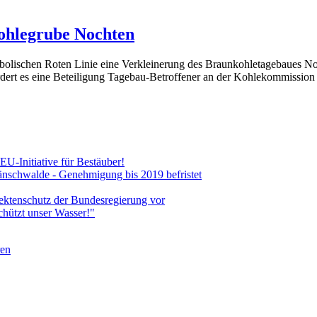
ohlegrube Nochten
ymbolischen Roten Linie eine Verkleinerung des Braunkohletagebaues N
dert es eine Beteiligung Tagebau-Betroffener an der Kohlekommission
 EU-Initiative für Bestäuber!
änschwalde - Genehmigung bis 2019 befristet
ektenschutz der Bundesregierung vor
hützt unser Wasser!"
ren