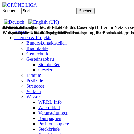
Suchen ...
Filmdoku über Kohlewiderstand in der Lausitz jetzt frei im Netz zu s
Gesteinsabbau
Wasser
Wohnen
UNverkäuflich!
Jetzt Fördermitglied der GRÜNEN LIGA werden!
Aktuell
Wir vernetzen Initiativen gegen den Raubbau an oberflächennahen Ro
Europas letzte wilde Flüsse retten!
Wohnraum im Bestand mobilisieren!
Verfassungsbeschwerde gegen Wald-Enteignung für Braunkohlegrube 
Themen & Projekte
Bundeskontaktstellen
Braunkohle
Gentechnik
Gesteinsabbau
Steinbeißer
Gesetze
Lithium
Pestizide
Streuobst
Verkehr
Wasser
WRRL-Info
Wasserblatt
Veranstaltungen
Kampagnen
Positionspapiere
Steckbriefe