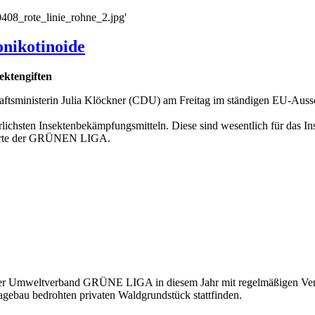
180408_rote_linie_rohne_2.jpg'
nikotinoide
ektengiften
inisterin Julia Klöckner (CDU) am Freitag im ständigen EU-Ausschuss
lichsten Insektenbekämpfungsmitteln. Diese sind wesentlich für das I
xperte der GRÜNEN LIGA.
er Umweltverband GRÜNE LIGA in diesem Jahr mit regelmäßigen Vera
agebau bedrohten privaten Waldgrundstück stattfinden.