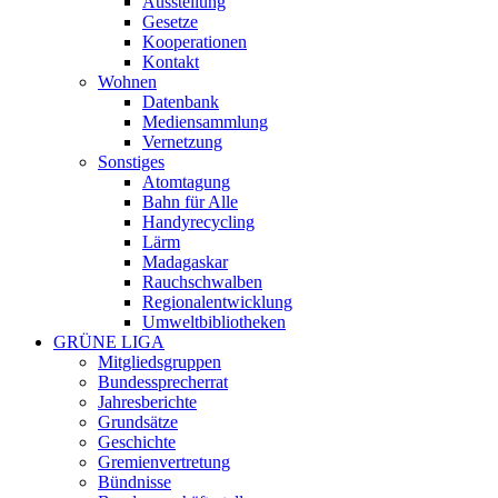
Ausstellung
Gesetze
Kooperationen
Kontakt
Wohnen
Datenbank
Mediensammlung
Vernetzung
Sonstiges
Atomtagung
Bahn für Alle
Handyrecycling
Lärm
Madagaskar
Rauchschwalben
Regionalentwicklung
Umweltbibliotheken
GRÜNE LIGA
Mitgliedsgruppen
Bundessprecherrat
Jahresberichte
Grundsätze
Geschichte
Gremienvertretung
Bündnisse