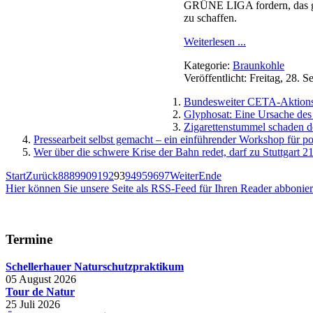
GRÜNE LIGA fordern, das ges
zu schaffen.
Weiterlesen ...
Kategorie:
Braunkohle
Veröffentlicht: Freitag, 28.
Bundesweiter CETA-Aktions
Glyphosat: Eine Ursache des
Zigarettenstummel schaden 
Pressearbeit selbst gemacht – ein einführender Workshop für po
Wer über die schwere Krise der Bahn redet, darf zu Stuttgart 2
Start
Zurück
88
89
90
91
92
93
94
95
96
97
Weiter
Ende
Hier können Sie unsere Seite als RSS-Feed für Ihren Reader abbonie
Termine
Schellerhauer Naturschutzpraktikum
05 August 2026
Tour de Natur
25 Juli 2026