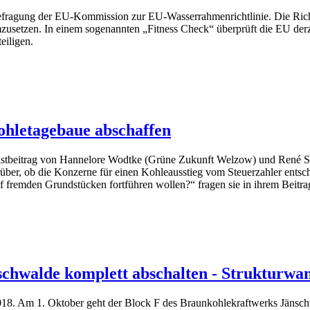
erbefragung der EU-Kommission zur EU-Wasserrahmenrichtlinie. Die Ric
tzen. In einem sogenannten „Fitness Check“ überprüft die EU derzei
eiligen.
hletagebaue abschaffen
 Gastbeitrag von Hannelore Wodtke (Grüne Zukunft Welzow) und Ren
darüber, ob die Konzerne für einen Kohleausstieg vom Steuerzahler en
f fremden Grundstücken fortführen wollen?“ fragen sie in ihrem Beitra
hwalde komplett abschalten - Strukturwand
018. Am 1. Oktober geht der Block F des Braunkohlekraftwerks Jänschw