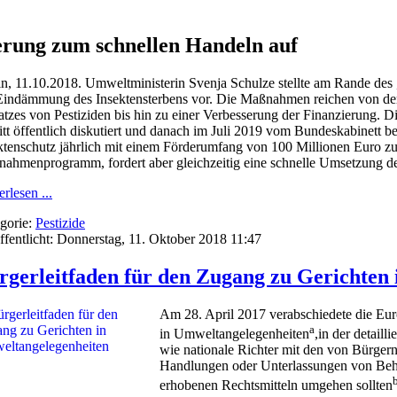
rung zum schnellen Handeln auf
in, 11.10.2018. Umweltministerin Svenja Schulze stellte am Rande des
Eindämmung des Insektensterbens vor. Die Maßnahmen reichen von der
atzes von Pestiziden bis hin zu einer Verbesserung der Finanzierung. Die
itt öffentlich diskutiert und danach im Juli 2019 vom Bundeskabinet
ktenschutz jährlich mit einem Förderumfang von 100 Millionen Euro
ahmenprogramm, fordert aber gleichzeitig eine schnelle Umsetzung 
rlesen ...
gorie:
Pestizide
ffentlicht: Donnerstag, 11. Oktober 2018 11:47
rgerleitfaden für den Zugang zu Gerichten
Am 28. April 2017 verabschiedete die Eu
a
in Umweltangelegenheiten
,in der detaill
wie nationale Richter mit den von Bürger
Handlungen oder Unterlassungen von Behö
erhobenen Rechtsmitteln umgehen sollten