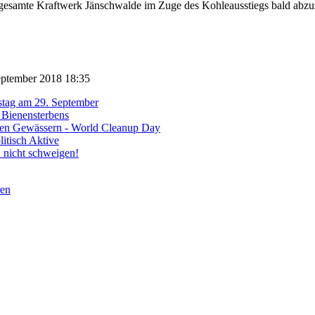
amte Kraftwerk Jänschwalde im Zuge des Kohleausstiegs bald abzuscha
 September 2018 18:35
tag am 29. September
 Bienensterbens
den Gewässern - World Cleanup Day
litisch Aktive
1 nicht schweigen!
ren