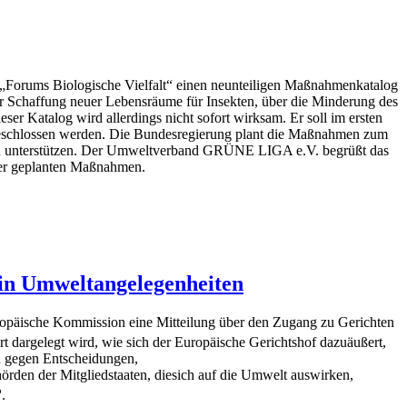
 „Forums Biologische Vielfalt“ einen neunteiligen Maßnahmenkatalog
 Schaffung neuer Lebensräume für Insekten, über die Minderung des
ser Katalog wird allerdings nicht sofort wirksam. Er soll im ersten
t beschlossen werden. Die Bundesregierung plant die Maßnahmen zum
 zu unterstützen. Der Umweltverband GRÜNE LIGA e.V. begrüßt das
der geplanten Maßnahmen.
 in Umweltangelegenheiten
ropäische Kommission eine Mitteilung über den Zugang zu Gerichten
iert dargelegt wird, wie sich der Europäische Gerichtshof dazuäußert,
n gegen Entscheidungen,
rden der Mitgliedstaaten, diesich auf die Umwelt auswirken,
b
.