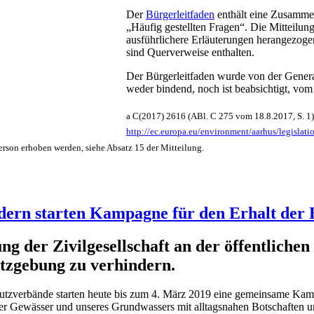
Der
Bürgerleitfaden
enthält eine Zusammen
„Häufig gestellten Fragen“. Die Mitteilung 
ausführlichere Erläuterungen herangezoge
sind Querverweise enthalten.
Der Bürgerleitfaden wurde von der Genera
weder bindend, noch ist beabsichtigt, vo
a C(2017) 2616 (ABl. C 275 vom 18.8.2017, S. 1)
http://ec.europa.eu/environment/aarhus/legislati
person erhoben werden, siehe Absatz 15 der Mitteilung.
dern starten Kampagne für den Erhalt der
gung der Zivilgesellschaft an der öffentlic
tzgebung zu verhindern.
utzverbände starten heute bis zum 4. März 2019 eine gemeinsame Kam
er Gewässer und unseres Grundwassers mit alltagsnahen Botschaften u