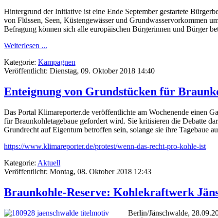
Hintergrund der Initiative ist eine Ende September gestartete Bürg
von Flüssen, Seen, Küstengewässer und Grundwasservorkommen umzuse
Befragung können sich alle europäischen Bürgerinnen und Bürger bet
Weiterlesen ...
Kategorie:
Kampagnen
Veröffentlicht: Dienstag, 09. Oktober 2018 14:40
Enteignung von Grundstücken für Braunko
Das Portal Klimareporter.de veröffentlichte am Wochenende einen
für Braunkohletagebaue gefordert wird. Sie kritisieren die Debatte 
Grundrecht auf Eigentum betroffen sein, solange sie ihre Tagebaue au
https://www.klimareporter.de/protest/wenn-das-recht-pro-kohle-ist
Kategorie:
Aktuell
Veröffentlicht: Montag, 08. Oktober 2018 12:43
Braunkohle-Reserve: Kohlekraftwerk Jänsc
Berlin/Jänschwalde, 28.09.2