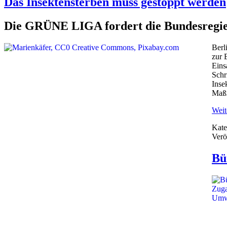
Das Insektensterben muss gestoppt werden
Die GRÜNE LIGA fordert die Bundesregie
Berl
zur 
Eins
Schr
Inse
Maßn
Weite
Kate
Verö
Bü