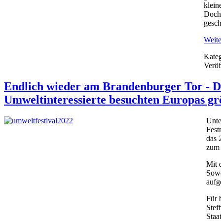
klein
Doch 
gesch
Weite
Kateg
Veröf
Endlich wieder am Brandenburger Tor - D
Umweltinteressierte besuchten Europas gr
Unte
Fest
das 
zum 
Mit 
Sowo
aufg
Für 
Stef
Staa