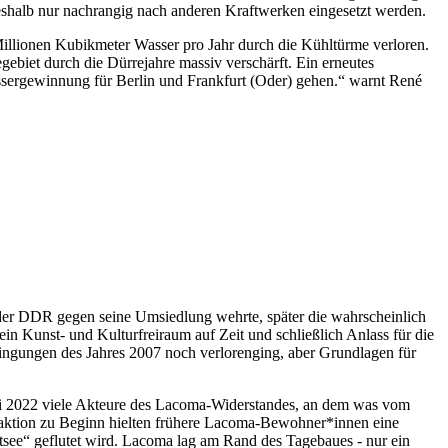
eshalb nur nachrangig nach anderen Kraftwerken eingesetzt werden.
Millionen Kubikmeter Wasser pro Jahr durch die Kühltürme verloren.
gebiet durch die Dürrejahre massiv verschärft. Ein erneutes
sergewinnung für Berlin und Frankfurt (Oder) gehen.“ warnt René
der DDR gegen seine Umsiedlung wehrte, später die wahrscheinlich
n Kunst- und Kulturfreiraum auf Zeit und schließlich Anlass für die
ingungen des Jahres 2007 noch verlorenging, aber Grundlagen für
 2022 viele Akteure des Lacoma-Widerstandes, an dem was vom
toaktion zu Beginn hielten frühere Lacoma-Bewohner*innen eine
tsee“ geflutet wird. Lacoma lag am Rand des Tagebaues - nur ein