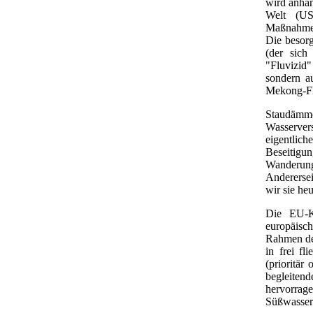
wird anhan
Welt (US
Maßnahmen
Die besorg
(der sich
"Fluvizid"
sondern a
Mekong-Fl
Staudämme
Wasservers
eigentlich
Beseitigu
Wanderung
Anderersei
wir sie he
Die EU-K
europäisc
Rahmen d
in frei f
(prioritä
begleiten
hervorr
Süßwasser