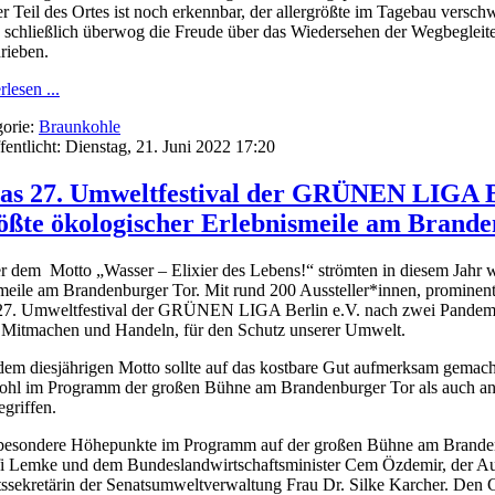
er Teil des Ortes ist noch erkennbar, der allergrößte im Tagebau versch
schließlich überwog die Freude über das Wiedersehen der Wegbegleiter*
rieben.
rlesen ...
orie:
Braunkohle
fentlicht: Dienstag, 21. Juni 2022 17:20
as 27. Umweltfestival der GRÜNEN LIGA Be
ößte ökologischer Erlebnismeile am Brand
r dem Motto „Wasser – Elixier des Lebens!“ strömten in diesem Jahr w
meile am Brandenburger Tor. Mit rund 200 Aussteller*innen, prominent
27. Umweltfestival der GRÜNEN LIGA Berlin e.V. nach zwei Pandemieja
Mitmachen und Handeln, für den Schutz unserer Umwelt.
dem diesjährigen Motto sollte auf das kostbare Gut aufmerksam gemac
hl im Programm der großen Bühne am Brandenburger Tor als auch an
egriffen.
besondere Höhepunkte im Programm auf der großen Bühne am Brandenb
fi Lemke und dem Bundeslandwirtschaftsminister Cem Özdemir, der Auft
tssekretärin der Senatsumweltverwaltung Frau Dr. Silke Karcher. De