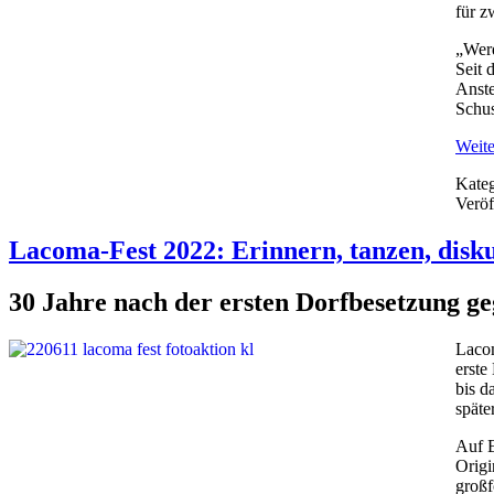
für z
„Werd
Seit 
Anste
Schu
Weite
Kateg
Veröf
Lacoma-Fest 2022: Erinnern, tanzen, disk
30 Jahre nach der ersten Dorfbesetzung g
Lacom
erste
bis d
späte
Auf E
Origi
großf