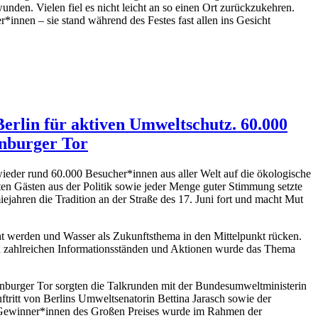
wunden. Vielen fiel es nicht leicht an so einen Ort zurückzukehren.
innen – sie stand während des Festes fast allen ins Gesicht
rlin für aktiven Umweltschutz. 60.000
enburger Tor
ieder rund 60.000 Besucher*innen aus aller Welt auf die ökologische
en Gästen aus der Politik sowie jeder Menge guter Stimmung setzte
hren die Tradition an der Straße des 17. Juni fort und macht Mut
ht werden und Wasser als Zukunftsthema in den Mittelpunkt rücken.
 zahlreichen Informationsständen und Aktionen wurde das Thema
urger Tor sorgten die Talkrunden mit der Bundesumweltministerin
ritt von Berlins Umweltsenatorin Bettina Jarasch sowie der
n Gewinner*innen des Großen Preises wurde im Rahmen der