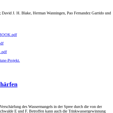
nd; David J. H. Blake, Herman Wanningen, Pao Fernandez Garrido und
_EBOOK.pdf
df
.pdf
lune-Projekt.
chärfen
rschärfung des Wassermangels in der Spree durch die von der
schwalde E und F. Betroffen kann auch die Trinkwassergewinnung