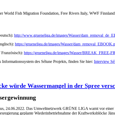
 der World Fish Migration Foundation, Free Rivers Italy, WWF Finnla
Deutsch):
http://www.grueneliga.de/images/Wasser/dam_removal_de
nglisch):
https://grueneliga.de/images/Wasser/dam_removal_EBOOK.p
f Französisch):
https://grueneliga.de/images/Wasser/BREAK_FREE-FR
 Informationssystem des Sélune Projekts, finden Sie hier:
Interview Sé
cke würde Wassermangel in der Spree vers
ssergewinnung
us, 24.06.2022. Das Umweltnetzwerk GRÜNE LIGA warnt vor einer Ve
sregierung geplante Wiederinbetriebnahme der Kraftwerksblöcke Jän