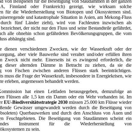
d von Beispielen für die Beseitigung von Staudämmen in der ganzen
A, Finnland oder Frankreich) gezeigt, wie wirksam solche
 für die Wiederherstellung von Biotopen und Ökosystemen sind.
niserregende und katastrophale Situation in Asien, am Mekong-Fluss
 durch fünf Länder zieht), wird von Fachleuten inzwischen als
 bezeichnet, der nicht nur den Fluss und seine Bestandteile gefährdet,
uch alle ohnehin schon gefährdeten Bevölkerungsgruppen, die vom
uss abhängig sind.
 dienen verschiedenen Zwecken, wie der Wasserkraft oder der
orgung, aber viele Bauwerke sind veraltet und/oder erfüllen ihren
en Zweck nicht mehr. Einerseits ist es zwingend erforderlich, die
ng dieser alternden Dämme in Betracht zu ziehen, da sie die
 von Fischen zwischen anderen Flüssen stark beeinträchtigen.
ts muss die Frage der Wasserkraft, insbesondere in Energiekrisen, wie
ute erleben, angemessen behandelt werden.
ommission hat einen Leitfaden herausgegeben, demzufolge an
hen Flüssen alle 1,5 km ein Damm oder ein Wehr vorhanden ist. Im
er
EU-Biodiversitätsstrategie 2030
müssen 25.000 km Flüsse wieder
ließende Gewässer umgewandelt werden durch die Beseitigung von
r obsoleten) Querbauwerken und durch den Anschluss von Auen und
den Feuchtgebieten. Die Beseitigung von Staudämmen scheint ein
agendes Instrument für die Wiederherstellung von
ökosystemen zu sein.