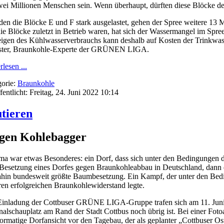
wei Millionen Menschen sein. Wenn überhaupt, dürften diese Blöcke d
en die Blöcke E und F stark ausgelastet, gehen der Spree weitere 13 
die Blöcke zuletzt in Betrieb waren, hat sich der Wassermangel im Spree
igen des Kühlwasserverbrauchs kann deshalb auf Kosten der Trinkwas
ster, Braunkohle-Experte der GRÜNEN LIGA.
rlesen ...
orie:
Braunkohle
fentlicht: Freitag, 24. Juni 2022 10:14
utieren
egen Kohlebagger
a war etwas Besonderes: ein Dorf, dass sich unter den Bedingungen 
 Besetzung eines Dorfes gegen Braunkohleabbau in Deutschland, dann ei
ahin bundesweit größte Baumbesetzung. Ein Kampf, der unter den Bed
ren erfolgreichen Braunkohlewiderstand legte.
inladung der Cottbuser GRÜNE LIGA-Gruppe trafen sich am 11. Juni
nalschauplatz am Rand der Stadt Cottbus noch übrig ist. Bei einer Fo
ormatige Dorfansicht vor den Tagebau, der als geplanter „Cottbuser Os