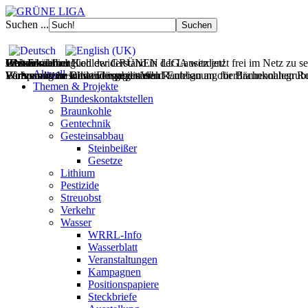
Suchen ...
Filmdoku über Kohlewiderstand in der Lausitz jetzt frei im Netz zu s
Gesteinsabbau
Wasser
Wohnen
UNverkäuflich!
Jetzt Fördermitglied der GRÜNEN LIGA werden!
Aktuell
Wir vernetzen Initiativen gegen den Raubbau an oberflächennahen Ro
Europas letzte wilde Flüsse retten!
Wohnraum im Bestand mobilisieren!
Verfassungsbeschwerde gegen Wald-Enteignung für Braunkohlegrube 
Themen & Projekte
Bundeskontaktstellen
Braunkohle
Gentechnik
Gesteinsabbau
Steinbeißer
Gesetze
Lithium
Pestizide
Streuobst
Verkehr
Wasser
WRRL-Info
Wasserblatt
Veranstaltungen
Kampagnen
Positionspapiere
Steckbriefe