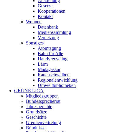
Ausstellung
Gesetze
Kooperationen
Kontakt
Wohnen
Datenbank
Mediensammlung
Vernetzung
Sonstiges
Atomtagung
Bahn für Alle
Handyrecycling
Lärm
Madagaskar
Rauchschwalben
Regionalentwicklung
Umweltbibliotheken
GRÜNE LIGA
Mitgliedsgruppen
Bundessprecherrat
Jahresberichte
Grundsätze
Geschichte
Gremienvertretung
Bündnisse