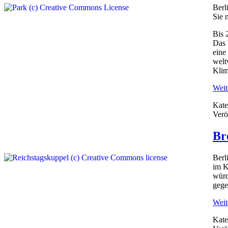
Berl
Sie 
Bis 
Das 
eine
welt
Klim
Weite
Kate
Verö
Br
Berl
im K
würd
gege
Weite
Kate