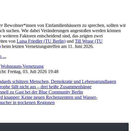
er
Bewohner*innen von Einfamilienhäusern zu sprechen, sollten wir
äch suchen. Wie dabei Veränderungen angestoßen werden können
 weiteren Faktoren entscheidend sind, das zeigten zwei
eiten von
Luisa Friedler (TU Berlin)
und
Till Wrase (TU
)
beim letzten Vernetzungstreffen am 11. Juni 2026.
 ...
:
Wohnraum-Vernetzung
cht: Freitag, 03. Juli 2026 19:48
andards schützen Menschen, Demokratie und Lebensgrundlagen
rophe fällt nicht aus – drei heiße Zusammenhänge
nell zu Gast bei der Blue Community Berlin
rd knapper: Keine neuen Rechenzentren und Wasser-
aucher in trockenen Regionen