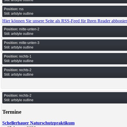
Position:
rss
Stil:
artstyle outline
Hier können Sie unsere Seite als RSS-Feed für Ihren Reader abbonie
Position:
mitte-unten-2
Stil:
artstyle outline
Position:
mitte-unten-3
Stil:
artstyle outline
Position:
rechts-1
Stil:
artstyle outline
Position:
rechts-2
Stil:
artstyle outline
Position:
rechts-2
Stil:
artstyle outline
Termine
Schellerhauer Naturschutzpraktikum