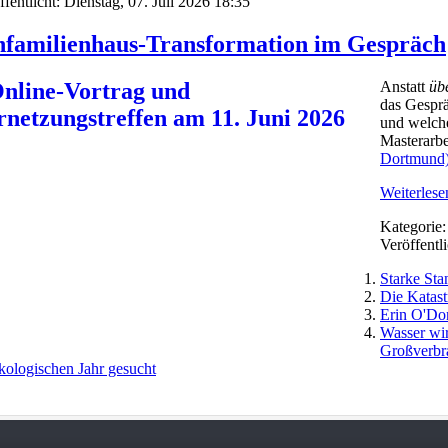
ffentlicht: Dienstag, 07. Juli 2026 18:35
nfamilienhaus-Transformation im Gespräch
Anstatt
üb
das Gespr
und welche
Masterarb
Dortmund
Weiterlesen
Kategorie
Veröffentli
Starke St
Die Katast
Erin O'Don
Wasser wi
Großverbr
Ökologischen Jahr gesucht