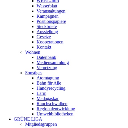
WRRL-Info
Wasserblatt
Veranstaltungen
Kampagnen
Positionspapiere
Steckbriefe
Ausstellung
Gesetze
Kooperationen
Kontakt
Wohnen
Datenbank
Mediensammlung
Vernetzung
Sonstiges
Atomtagung
Bahn für Alle
Handyrecycling
Lärm
Madagaskar
Rauchschwalben
Regionalentwicklung
Umweltbibliotheken
GRÜNE LIGA
Mitgliedsgruppen