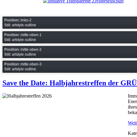
Position:
links-2
Stil:
artstyle outline
Position:
mitte-oben-1
Stil:
artstyle outline
Position:
mitte-oben-2
Stil:
artstyle outline
Position:
mitte-oben-3
Stil:
artstyle outline
Save the Date: Halbjahrestreffen der G
Imme
Ener
ihre
beka
Weite
Kate