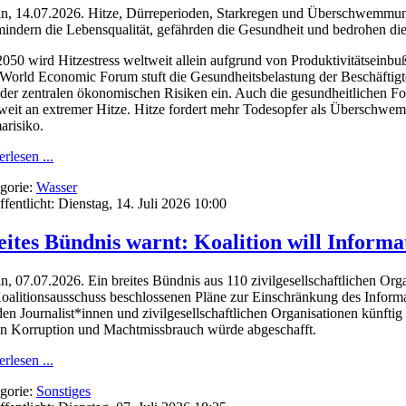
in, 14.07.2026. Hitze, Dürreperioden, Starkregen und Überschwemmun
mindern die Lebensqualität, gefährden die Gesundheit und bedrohen die
2050 wird Hitzestress weltweit allein aufgrund von Produktivitätseinbu
World Economic Forum stuft die Gesundheitsbelastung der Beschäftigte
 der zentralen ökonomischen Risiken ein. Auch die gesundheitlichen Fo
weit an extremer Hitze. Hitze fordert mehr Todesopfer als Überschwe
arisiko.
rlesen ...
gorie:
Wasser
ffentlicht: Dienstag, 14. Juli 2026 10:00
eites Bündnis warnt: Koalition will Informat
in, 07.07.2026. Ein breites Bündnis aus 110 zivilgesellschaftlichen Or
oalitionsausschuss beschlossenen Pläne zur Einschränkung des Informati
en Journalist*innen und zivilgesellschaftlichen Organisationen künftig
n Korruption und Machtmissbrauch würde abgeschafft.
rlesen ...
gorie:
Sonstiges