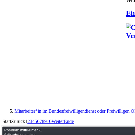
Verö
Ei
Mitarbeiter*in im Bundesfreiwilligendienst oder Freiwilligen 
Start
Zurück
1
2
3
4
5
6
7
8
9
10
Weiter
Ende
Position:
mitte-unten-1
Stil:
artstyle outline