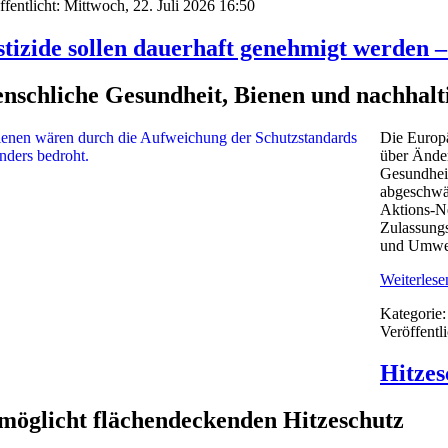
ffentlicht: Mittwoch, 22. Juli 2026 16:50
stizide sollen dauerhaft genehmigt werden 
nschliche Gesundheit, Bienen und nachhalt
Die Europä
über Änder
Gesundheit
abgeschwä
Aktions-N
Zulassungs
und Umwel
Weiterlesen
Kategorie
Veröffentl
Hitzes
öglicht flächendeckenden Hitzeschutz