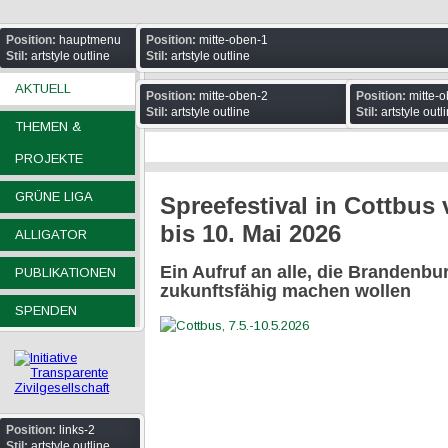
Position:
hauptmenu
Position:
mitte-oben-1
Stil:
artstyle outline
Stil:
artstyle outline
AKTUELL
Position:
mitte-oben-2
Position:
mitte-o
Stil:
artstyle outline
Stil:
artstyle outl
THEMEN &
PROJEKTE
GRÜNE LIGA
Spreefestival in Cottbus
bis 10. Mai 2026
ALLIGATOR
Ein Aufruf an alle, die Brandenb
PUBLIKATIONEN
zukunftsfähig machen wollen
SPENDEN
Position:
links-2
Stil:
artstyle outline