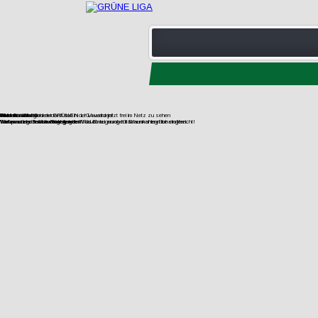
Filmdoku über Kohlewiderstand in der Lausitz jetzt frei im Netz zu sehen
Gesteinsabbau
Wasser
Wohnen
UNverkäuflich!
Jetzt Fördermitglied der GRÜNEN LIGA werden!
Wir vernetzen Initiativen gegen den Raubbau an oberflächennahen Rohstoffen.
Europas letzte wilde Flüsse retten!
Wohnraum im Bestand mobilisieren!
Verfassungsbeschwerde gegen Wald-Enteignung für Braunkohlegrube eingereicht!