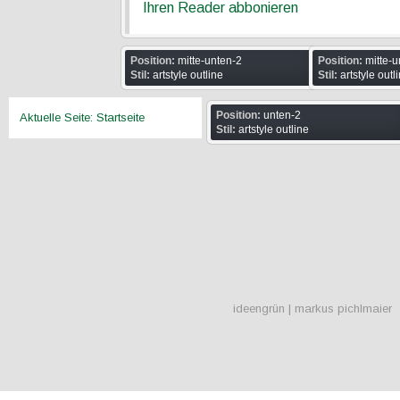
Ihren Reader abbonieren
Position:
mitte-unten-2
Position:
mitte-u
Stil:
artstyle outline
Stil:
artstyle outl
Position:
unten-2
Aktuelle Seite:
Startseite
Stil:
artstyle outline
ideengrün | markus pichlmaier