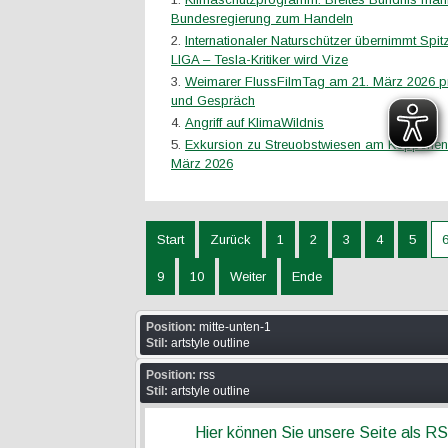
Bundesregierung zum Handeln
Internationaler Naturschützer übernimmt Sp
LIGA – Tesla-Kritiker wird Vize
Weimarer FlussFilmTag am 21. März 2026 pr
und Gespräch
Angriff auf KlimaWildnis
Exkursion zu Streuobstwiesen am Köppchen
März 2026
Start
Zurück
1
2
3
4
5
9
10
Weiter
Ende
Position:
mitte-unten-1
Stil:
artstyle outline
Position:
rss
Stil:
artstyle outline
Hier können Sie unsere Seite als R