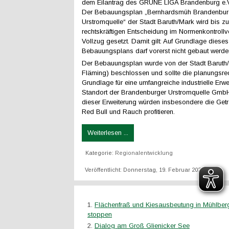
dem Eilantrag des GRÜNE LIGA Brandenburg e.V
Der Bebauungsplan „Bernhardsmüh Brandenbur
Urstromquelle“ der Stadt Baruth/Mark wird bis zu
rechtskräftigen Entscheidung im Normenkontrollv
Vollzug gesetzt. Damit gilt: Auf Grundlage dieses
Bebauungsplans darf vorerst nicht gebaut werde
Der Bebauungsplan wurde von der Stadt Baruth/
Fläming) beschlossen und sollte die planungsrec
Grundlage für eine umfangreiche industrielle Erw
Standort der Brandenburger Urstromquelle GmbH
dieser Erweiterung würden insbesondere die Getr
Red Bull und Rauch profitieren.
Weiterlesen ...
Kategorie:
Regionalentwicklung
Veröffentlicht: Donnerstag, 19. Februar 2026 20:45
Flächenfraß und Kiesausbeutung in Mühlber
stoppen
Dialog am Groß Glienicker See