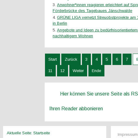
Anwohner*innen reagieren erleichtert auf Sp
Förderbrücke des Tagebaues Jänschwalde
GRÜNE LIGA vernetzt Streuobstprojekte am 
in Berlin
Angebote und Ideen zu bedürfnisorientierte
nachhaltigem Wohnen
Start
Zurück
3
4
5
6
7
11
12
Weiter
Ende
Hier können Sie unsere Seite als R
Ihren Reader abbonieren
Aktuelle Seite:
Startseite
Impressum