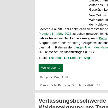
Zeitzeug*inn
Autor des Fil
Gespräch k
Von Cottbus 
Wendland ist
den Kohlewid
Lacoma (Lausitz) bei zahlreichen Veranstaltungen
Premiere im März 2025
zu sehen gewesen. Im Her
Jahres haben wir den Film erstmalig nach
Berlin
Aufgrund der hohen Nachfrage zeigen wir ihn nun
diesmal im Rahmen der
Langen Nacht des Natur
38. Deutschen Naturschutztages (DNT).
Trailer:
Lacoma - Der Kohle im Weg
Weiterlesen ...
Kategorie:
Braunkohle
Veröffentlicht: Dienstag, 24. Februar 2026 15:13
Verfassungsbeschwerde
Waldenteignung am Tag