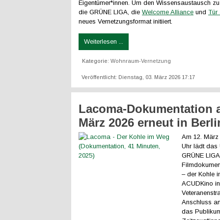
Eigentümer*innen. Um den Wissensaustausch zu 
die GRÜNE LIGA, die
Welcome Alliance
und
Tür
neues Vernetzungsformat initiiert.
Weiterlesen ...
Kategorie:
Wohnraum-Vernetzung
Veröffentlicht: Dienstag, 03. März 2026 17:17
Lacoma-Dokumentation 
März 2026 erneut in Berli
Am 12. März
Uhr lädt das
GRÜNE LIGA 
Filmdokumen
– der Kohle 
ACUDKino in
Veteranenstra
Anschluss an
das Publikum