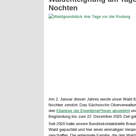
Nochten
Am 2. Januar diesen Jahres wurde unser Wald f
Nochten zerstört. Das Sächsische Oberverwaltun
den
Eilantrag der Eigentümer*innen abgelehnt
und
Begründung bis zum 22. Dezember 2025 Zeit ge
Seit 2020 hatte unsere Bundeskontaktstelle Brau
Wald gepachtet und hier einen einmaligen Verans
geschaffen. Die enteignete Familie, die den Wald 