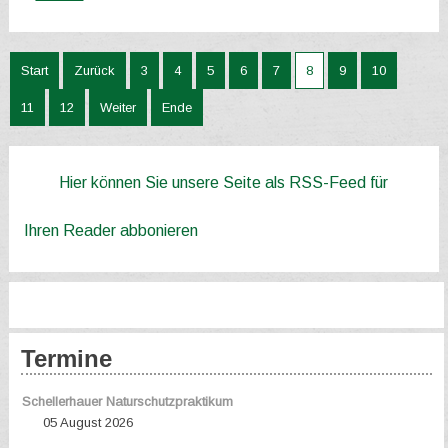
Start
Zurück
3
4
5
6
7
8
9
10
11
12
Weiter
Ende
Hier können Sie unsere Seite als RSS-Feed für
Ihren Reader abbonieren
Termine
Schellerhauer Naturschutzpraktikum
05 August 2026