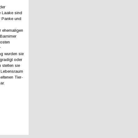
der
e Laake sind
r Panke und
r ehemaligen
r Barnimer
dosten
r
ng wurden sie
begradigt oder
 stellen sie
 Lebensraum
 seltenen Tier-
ar.