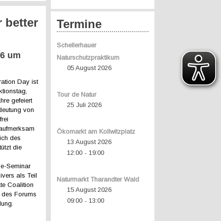
 better
Termine
Schellerhauer
26 um
Naturschutzpraktikum
05 August 2026
ration Day
ist
ktionstag,
Tour de Natur
hre gefeiert
25 Juli 2026
edeutung von
rei
 aufmerksam
Ökomarkt am Kollwitzplatz
ich des
13 August 2026
ützt die
12:00
19:00
-
ne-Seminar
ivers als Teil
Naturmarkt Tharandter Wald
te Coalition
15 August 2026
 des Forums
09:00
13:00
-
lung.