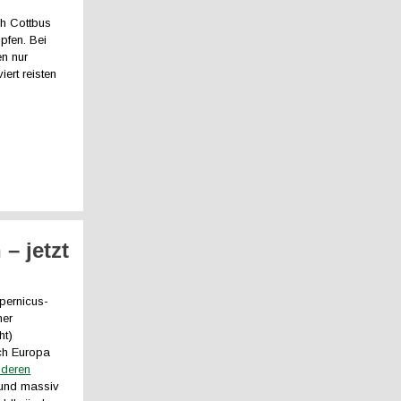
h Cottbus
pfen. Bei
en nur
ert reisten
– jetzt
pernicus-
her
ht)
ich Europa
nderen
und massiv