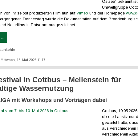
Ostsee“ bekannt ist
Umweltgruppe Cott
en von ihr selbst produzierten Film nun auf
Vimeo
und der Homepage
www.de
vergangenen Donnerstag wurde die Dokumentation auf dem Brandenburgisch
und Naturfilms in Potsdam ausgezeichnet.
...
aunkohle
: Mittwoch, 13. Mai 2026 11:17
estival in Cottbus – Meilenstein für
ltige Wassernutzung
GA mit Workshops und Vorträgen dabei
Cottbus, 10.05.2026.
ob die Lausitz nur 
gewartet hätte, da
aus verschiedenen 
verschiedenen Alter