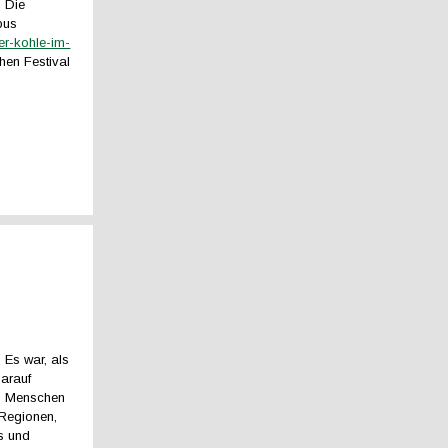
. Die
bus
r-kohle-im-
en Festival
 Es war, als
darauf
ss Menschen
Regionen,
s und