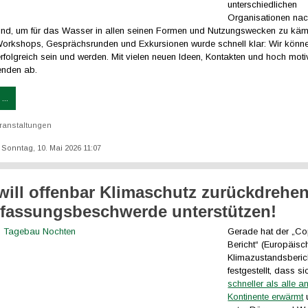
unterschiedlichen
Organisationen nac
d, um für das Wasser in allen seinen Formen und Nutzungswecken zu käm
Workshops, Gesprächsrunden und Exkursionen wurde schnell klar: Wir könn
olgreich sein und werden. Mit vielen neuen Ideen, Kontakten und hoch motivi
enden ab.
...
ranstaltungen
: Sonntag, 10. Mai 2026 11:07
ill offenbar Klimaschutz zurückdrehen 
rfassungsbeschwerde unterstützen!
Gerade hat der „Co
Bericht“ (Europäisc
Klimazustandsberic
festgestellt, dass s
schneller als alle a
Kontinente erwärmt