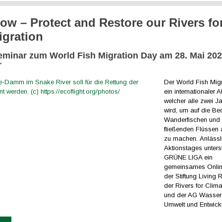
low – Protect and Restore our Rivers for
igration
Seminar zum
World Fish Migration Day
am 28. Mai 20
r
Der World Fish Mig
ein internationaler A
welcher alle zwei Ja
wird, um auf die B
Wanderfischen und f
fließenden Flüssen
zu machen. Anlässl
Aktionstages unterst
GRÜNE LIGA ein
gemeinsames Onli
der Stiftung Living R
der Rivers for Clima
und der AG Wasser
Umwelt und Entwick