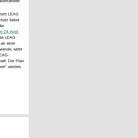
aldbränden
zern LEAG
hutz lieber
die
 24. April
 die LEAG
 an einer
wende, wirbt
 LEAG-
will. Der Plan
men“ werden