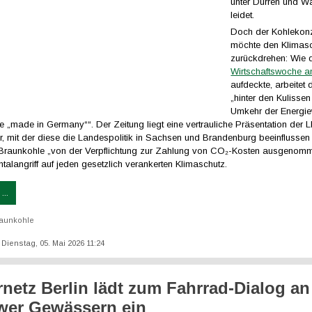
unter Dürren und W
leidet.
Doch der Kohlekon
möchte den Klimasc
zurückdrehen: Wie 
Wirtschaftswoche am
aufdeckte, arbeitet
„hinter den Kulissen
Umkehr der Energie
e „made in Germany““. Der Zeitung liegt eine vertrauliche Präsentation der
, mit der diese die Landespolitik in Sachsen und Brandenburg beeinflussen 
e Braunkohle „von der Verpflichtung zur Zahlung von CO₂-Kosten ausgenom
ontalangriff auf jeden gesetzlich verankerten Klimaschutz.
...
aunkohle
: Dienstag, 05. Mai 2026 11:24
netz Berlin lädt zum Fahrrad-Dialog an
wer Gewässern ein