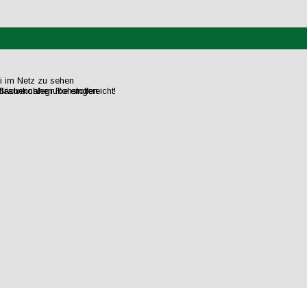
ei im Netz zu sehen
flächennahen Rohstoffen.
raunkohlegrube eingereicht!