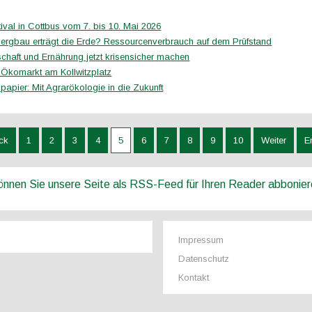
ival in Cottbus vom 7. bis 10. Mai 2026
Bergbau erträgt die Erde? Ressourcenverbrauch auf dem Prüfstand
schaft und Ernährung jetzt krisensicher machen
 Ökomarkt am Kollwitzplatz
papier: Mit Agrarökologie in die Zukunft
ck
1
2
3
4
5
6
7
8
9
10
Weiter
E
können Sie unsere Seite als RSS-Feed für Ihren Reader abbonie
Impressum
Datenschutz
Kontakt