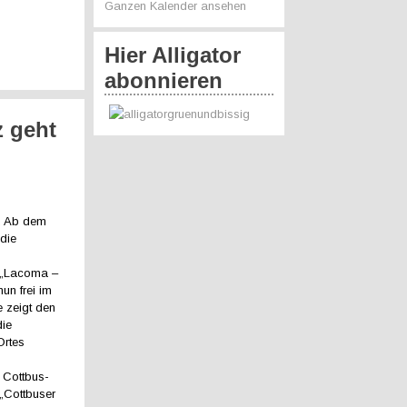
Ganzen Kalender ansehen
Hier Alligator
abonnieren
z geht
6. Ab dem
 die
 „Lacoma –
un frei im
ie zeigt den
die
rtes
 Cottbus-
 „Cottbuser