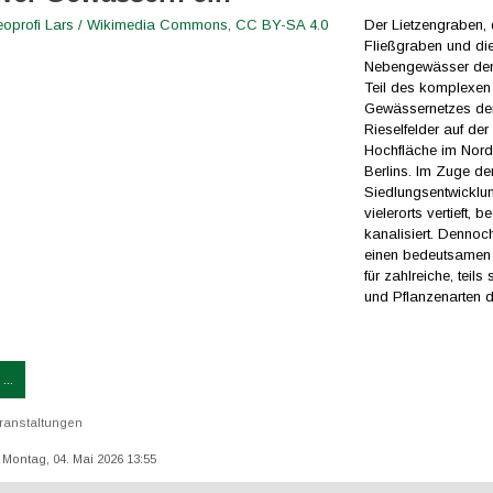
Der Lietzengraben, 
Fließgraben und di
Nebengewässer de
Teil des komplexen
Gewässernetzes de
Rieselfelder auf de
Hochfläche im Nor
Berlins. Im Zuge de
Siedlungsentwicklu
vielerorts vertieft, 
kanalisiert. Dennoch
einen bedeutsamen
für zahlreiche, teils
und Pflanzenarten d
...
ranstaltungen
: Montag, 04. Mai 2026 13:55