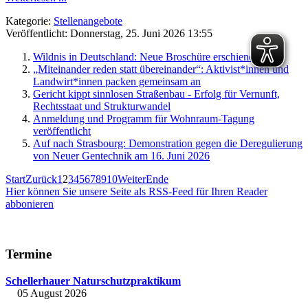
Kategorie:
Stellenangebote
Veröffentlicht: Donnerstag, 25. Juni 2026 13:55
Wildnis in Deutschland: Neue Broschüre erschienen
„Miteinander reden statt übereinander“: Aktivist*innen und
Landwirt*innen packen gemeinsam an
Gericht kippt sinnlosen Straßenbau - Erfolg für Vernunft,
Rechtsstaat und Strukturwandel
Anmeldung und Programm für Wohnraum-Tagung
veröffentlicht
Auf nach Strasbourg: Demonstration gegen die Deregulierung
von Neuer Gentechnik am 16. Juni 2026
Start
Zurück
1
2
3
4
5
6
7
8
9
10
Weiter
Ende
Hier können Sie unsere Seite als RSS-Feed für Ihren Reader
abbonieren
Termine
Schellerhauer Naturschutzpraktikum
05 August 2026