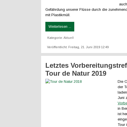
auch
Gefährdung unserer Flüsse durch die zunehmen
mit Plastikmüll.
Weiterlesen ...
Kategorie:
Aktuell
Veröffentlicht: Freitag, 21. Juni 2019 12:49
Letztes Vorbereitungstref
Tour de Natur 2019
Die O
der T
laden
Juni 
Vorbe
in Ber
ist he
einge
Tour i