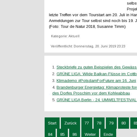
selbs
Proje
letzte Treffen vor dem Tourstart am 20. Juli in H
Anmeldungen zur Tour selbst sind noch bis 19. J
(Foto: Tour de Natur 2018, Susanne Timm)
Kategorie:
Aktuell
Veröffentlicht: Donnerstag, 20. Juni 2019 23:23
Steckbriefe zu guten Beispielen des Gewäss
GRÜNE LIGA: Wilde Balkan-Flüsse im Cott
Klimademo #PotsdamForFuture am 16. Juni
Brandenburger Energietag: Klimaproteste for
des Dorfes Proschim vor dem Kohleabbau
GRÜNE LIGA Berlin - 24. UMWELTFESTIVAL
Start
Zurück
77
78
79
80
8
84
85
86
Weiter
Ende