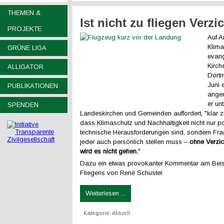
THEMEN &
Ist nicht zu fliegen Verzi
PROJEKTE
Auf A
Klima
GRÜNE LIGA
evang
Kirch
ALLIGATOR
Dort
Juni 
PUBLIKATIONEN
ange
er un
SPENDEN
Landeskirchen und Gemeinden auffordert, "klar 
dass Klimaschutz und Nachhaltigkeit nicht nur po
technische Herausforderungen sind, sondern Frag
jeder auch persönlich stellen muss –
ohne Verzic
wird es nicht gehen.
"
Dazu ein etwas provokanter Kommentar am Beis
Fliegens von René Schuster
Weiterlesen ...
Kategorie:
Aktuell