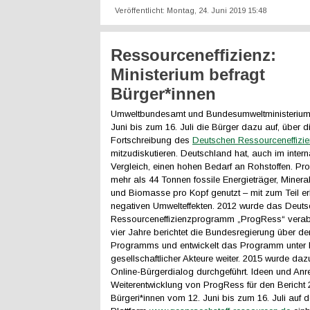
Veröffentlicht: Montag, 24. Juni 2019 15:48
Ressourceneffizienz:
Ministerium befragt
Bürger*innen
Umweltbundesamt und Bundesumweltministerium 
Juni bis zum 16. Juli die Bürger dazu auf, über d
Fortschreibung des
Deutschen Ressourceneffiz
mitzudiskutieren. Deutschland hat, auch im intern
Vergleich, einen hohen Bedarf an Rohstoffen. Pr
mehr als 44 Tonnen fossile Energieträger, Mineral
und Biomasse pro Kopf genutzt – mit zum Teil er
negativen Umwelteffekten. 2012 wurde das Deut
Ressourceneffizienzprogramm „ProgRess“ verabs
vier Jahre berichtet die Bundesregierung über den
Programms und entwickelt das Programm unter B
gesellschaftlicher Akteure weiter. 2015 wurde daz
Online-Bürgerdialog durchgeführt. Ideen und An
Weiterentwicklung von ProgRess für den Bericht
Bürgeri*innen vom 12. Juni bis zum 16. Juli auf d