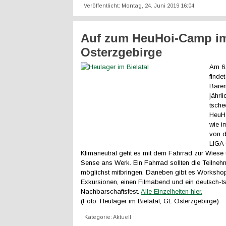
Veröffentlicht: Montag, 24. Juni 2019 16:04
Auf zum HeuHoi-Camp i
Osterzgebirge
Am 6.
finde
Bären
jährl
tsche
HeuHo
wie i
von 
LIGA 
Klimaneutral geht es mit dem Fahrrad zur Wiese 
Sense ans Werk. Ein Fahrrad sollten die Teilne
möglichst mitbringen. Daneben gibt es Worksho
Exkursionen, einen Filmabend und ein deutsch-t
Nachbarschaftsfest.
Alle Einzelheiten hier.
(Foto: Heulager im Bielatal, GL Osterzgebirge)
Kategorie:
Aktuell