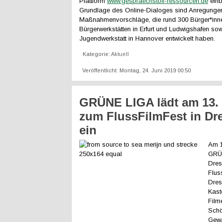
Plattform
www.gespraechstoff-ressourcen.de
einb
Grundlage des Online-Dialoges sind Anregunge
Maßnahmenvorschläge, die rund 300 Bürger*inne
Bürgerwerkstätten in Erfurt und Ludwigshafen sowi
Jugendwerkstatt in Hannover entwickelt haben.
Kategorie:
Aktuell
Veröffentlicht: Montag, 24. Juni 2019 00:50
GRÜNE LIGA lädt am 13. 
zum FlussFilmFest in Dr
ein
Am 1
GRÜN
Dre
Flus
Dres
Kast
Film
Schö
Gewä