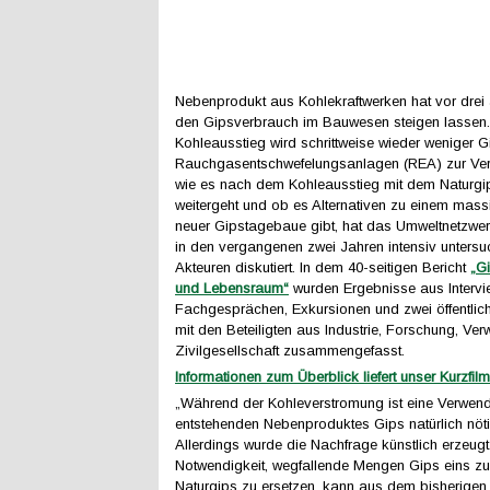
Nebenprodukt aus Kohlekraftwerken hat vor drei
den Gipsverbrauch im Bauwesen steigen lassen.
Kohleausstieg wird schrittweise wieder weniger 
Rauchgasentschwefelungsanlagen (REA) zur Ver
wie es nach dem Kohleausstieg mit dem Naturg
weitergeht und ob es Alternativen zu einem mass
neuer Gipstagebaue gibt, hat das Umweltnetzw
in den vergangenen zwei Jahren intensiv untersu
Akteuren diskutiert. In dem 40-seitigen Bericht
„Gi
und Lebensraum“
wurden Ergebnisse aus Intervi
Fachgesprächen, Exkursionen und zwei öffentli
mit den Beteiligten aus Industrie, Forschung, Ve
Zivilgesellschaft zusammengefasst.
Informationen zum Überblick liefert unser Kurzfilm
„Während der Kohleverstromung ist eine Verwen
entstehenden Nebenproduktes Gips natürlich nöti
Allerdings wurde die Nachfrage künstlich erzeugt
Notwendigkeit, wegfallende Mengen Gips eins zu
Naturgips zu ersetzen, kann aus dem bisherigen