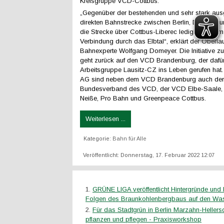
Kreisgruppe VCD-Cottbus.
„Gegenüber der bestehenden und sehr stark aus
direkten Bahnstrecke zwischen Berlin, Dresden 
die Strecke über Cottbus-Liberec lediglich 27 km
Verbindung durch das Elbtal“, erklärt der Oberlau
Bahnexperte Wolfgang Domeyer. Die Initiative zu
geht zurück auf den VCD Brandenburg, der dafür
Arbeitsgruppe Lausitz-CZ ins Leben gerufen hat. 
AG sind neben dem VCD Brandenburg auch der
Bundesverband des VCD, der VCD Elbe-Saale, 
Neiße, Pro Bahn und Greenpeace Cottbus.
Weiterlesen ...
Kategorie:
Bahn für Alle
Veröffentlicht: Donnerstag, 17. Februar 2022 12:07
GRÜNE LIGA veröffentlicht Hintergründe und 
Folgen des Braunkohlenbergbaus auf den Was
Für das Stadtgrün in Berlin Marzahn-Hellers
pflanzen und pflegen - Praxisworkshop