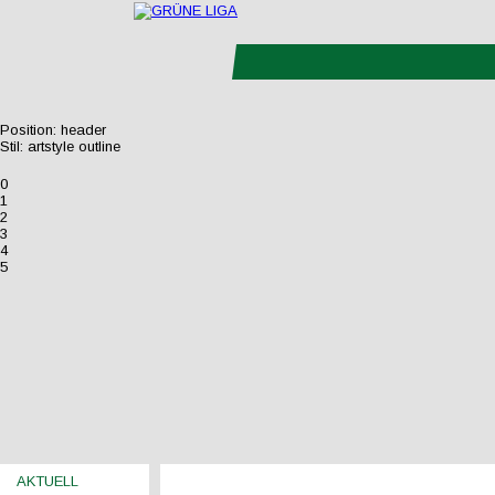
Position:
header
Stil:
artstyle outline
0
1
2
3
4
5
AKTUELL