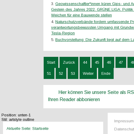
Geowissenschaftler*innen küren Gips- und An
Gestein des Jahres 2022. GRÜNE LIGA: Politik
Weichen für eine Bauwende stellen
Naturschutzverbände fordern umfassende P
verantwortungsbewussten Umgang mit Grundwa
Tesla-Region
Buchvorstellung: Die Zukunft liegt auf dem L
Start
Zurück
44
45
46
47
4
51
52
53
Weiter
Ende
Hier können Sie unsere Seite als R
Ihren Reader abbonieren
Position:
unten-1
Stil:
artstyle outline
Impressum
Aktuelle Seite:
Startseite
Datenschu