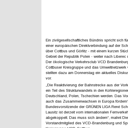
Ein zivilgesellschaftliches Bündnis spricht sich f
einer europäischen Direktverbindung auf der Sch
über Cottbus und Görlitz - mit einem kurzen Stü
Gebiet der Republik Polen - weiter nach Liberec
Der ökologische Verkehrsclub VCD Brandenburg 
Cottbuser Kreisgruppe und das Umweltnetzwer
stellten dazu am Donnerstag ein aktuelles Disk
vor.
„Die Reaktivierung der Bahnstrecke aus der Vor
ein Teil des Strukturwandels in den Kohleregione
Deutschland, Polen, Tschechien werden. Das Vo
auch das Zusammenwachsen in Europa fördern“,
Bundesvorsitzende der GRÜNEN LIGA René Schus
Lausitz ist derzeit vom internationalen Fernverk
abgekoppelt. Das muss sich ändern“, mahnt Diet
Vorstandmitglied des VCD-Brandenburg und Spr