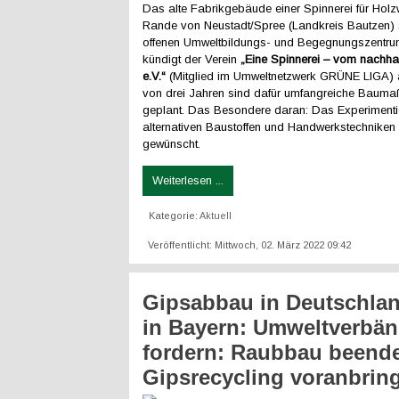
Das alte Fabrikgebäude einer Spinnerei für Hol
Rande von Neustadt/Spree (Landkreis Bautzen) 
offenen Umweltbildungs- und Begegnungszentru
kündigt der Verein
„Eine Spinnerei – vom nachha
e.V.“
(Mitglied im Umweltnetzwerk GRÜNE LIGA) a
von drei Jahren sind dafür umfangreiche Baum
geplant. Das Besondere daran: Das Experimenti
alternativen Baustoffen und Handwerkstechniken 
gewünscht.
Weiterlesen ...
Kategorie:
Aktuell
Veröffentlicht: Mittwoch, 02. März 2022 09:42
Gipsabbau in Deutschla
in Bayern: Umweltverbä
fordern: Raubbau beend
Gipsrecycling voranbrin