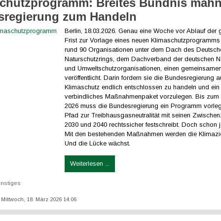
chutzprogramm: Breites Bündnis mahn
sregierung zum Handeln
Berlin, 18.03.2026. Genau eine Woche vor Ablauf der 
Frist zur Vorlage eines neuen Klimaschutzprogramms
rund 90 Organisationen unter dem Dach des Deutsch
Naturschutzrings, dem Dachverband der deutschen Nat
und Umweltschutzorganisationen, einen gemeinsamen
veröffentlicht. Darin fordern sie die Bundesregierung a
Klimaschutz endlich entschlossen zu handeln und ein
verbindliches Maßnahmenpaket vorzulegen. Bis zum 
2026 muss die Bundesregierung ein Programm vorle
Pfad zur Treibhausgasneutralität mit seinen Zwischenz
2030 und 2040 rechtssicher festschreibt. Doch schon jet
Mit den bestehenden Maßnahmen werden die Klimaziel
Und die Lücke wächst.
Weiterlesen ...
nstiges
: Mittwoch, 18. März 2026 14:06