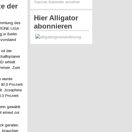
Ganzen Kalender ansehen
ze der
Hier Alligator
ammlung des
abonnieren
GRÜNE LIGA
 in Berlin
svorstand
ist der
haftsplaner
r erhielt
timmen. Zum
n wurde
t 92,0 Prozent
t. Josephine
3,3 Prozent
rin gewählt.
 erneut zur
uck geraten,
t, brauchen