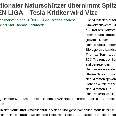
ationaler Naturschützer übernimmt Spit
 LIGA – Tesla-Kritiker wird Vize
Die Mitgliedervers
Umweltnetzwerks 
e.V. hat am Samstag
einen neuen Bunde
gewählt. Neuer
Bundesvorsitzender 
Biologe und Landsc
Thomas Tennhardt. E
89,3 Prozent der S
stellvertretenden
Bundesvorsitzende
Steffen Schorcht mi
der Stimmen gewähl
Sahner wurde mit 9
der Stimmen zur
Bundesschatzmeiste
ige Bundesvorsitzende René Schuster war nach mehreren Jahren im Amt nicht
ten.
t, in der Natur- und Umweltschutz politisch und gesellschaftlich stark unter Dr
echte eingeschränkt werden und Entbürokratisierung an falscher Stelle erfolg