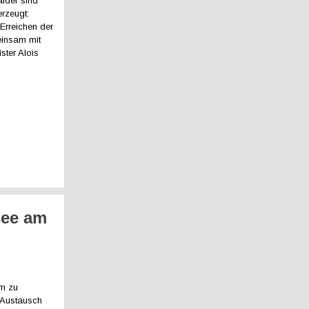
lder sind
erzeugt:
Erreichen der
einsam mit
ter Alois
see am
mm zu
 Austausch