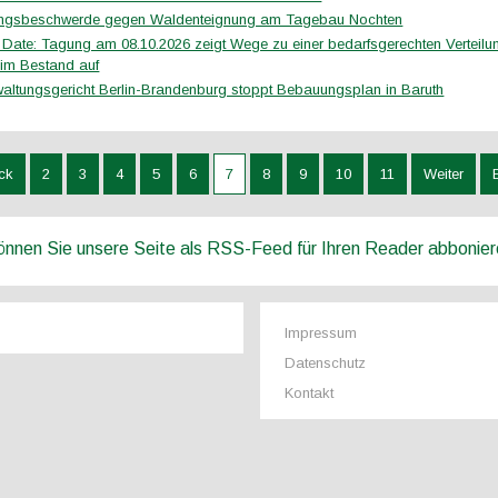
ungsbeschwerde gegen Waldenteignung am Tagebau Nochten
 Date: Tagung am 08.10.2026 zeigt Wege zu einer bedarfsgerechten Verteilu
im Bestand auf
altungsgericht Berlin-Brandenburg stoppt Bebauungsplan in Baruth
ck
2
3
4
5
6
7
8
9
10
11
Weiter
können Sie unsere Seite als RSS-Feed für Ihren Reader abbonie
Impressum
Datenschutz
Kontakt