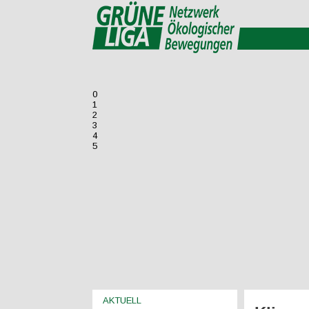
0
1
2
3
4
5
AKTUELL