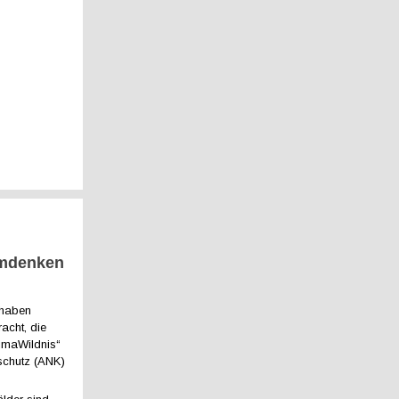
Umdenken
 haben
acht, die
imaWildnis“
schutz (ANK)