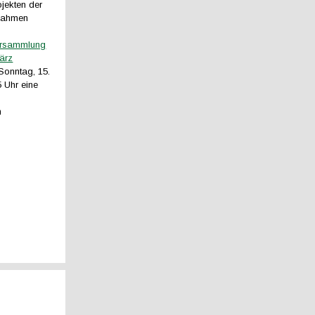
jekten der
Rahmen
ersammlung
ärz
Sonntag, 15.
 Uhr eine
m