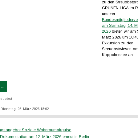
zu den Streuobstpro
GRÜNEN LIGA im 
unserer
Bundesmitgliederv
am Samstag, 14. M
2026
bieten wir am 
März 2026 um 10:45
Exkursion zu den
Streuobstwiesen a
Köppchensee an.
...
reuobst
: Dienstag, 03. März 2026 18:02
ungsangebot Soziale Wohnraumakquise
okumentation am 12. März 2026 erneut in Berlin