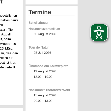
t
Termine
gesetzlichen
 haben heute
Schellerhauer
en
Naturschutzpraktikum
ur-, Tier-
05 August 2026
 Appell
uf, beim
 wirksames,
Tour de Natur
25. März
25 Juli 2026
gen, das den
ielen für
zt ist klar:
Ökomarkt am Kollwitzplatz
e verfehlt.
13 August 2026
12:00
19:00
-
Naturmarkt Tharandter Wald
15 August 2026
09:00
13:00
-