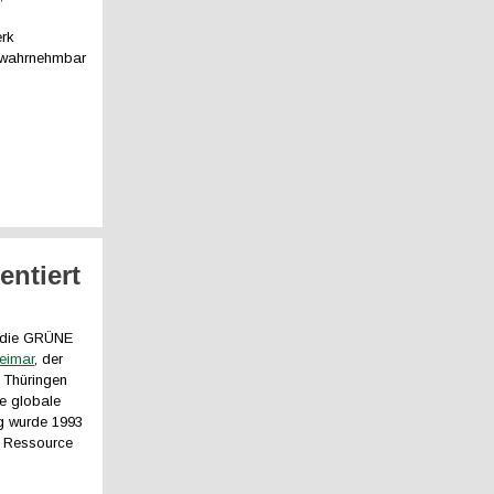
erk
r wahrnehmbar
entiert
n die GRÜNE
eimar
, der
g Thüringen
ie globale
g wurde 1993
e Ressource