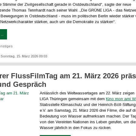
ke Stimme der Zivilgesellschaft gerade in Ostdeutschland“, sagte der neue
zende Thomas Tennhardt nach seiner Wahl. „Die GRÜNE LIGA - das Netzw
 Bewegungen in Ostdeutschland - muss im politischen Berlin wieder stärke
 Netzwerkcharakter stärken, auch um die Demokratie zu stärken“.
...
nstiges
: Sonntag, 15. März 2026 09:03
er FlussFilmTag am 21. März 2026 präs
und Gespräch
Anlässlich des Weltwassertages am 22. März zeige
LIGA Thüringen gemeinsam mit dem
Kino mon ami W
Stabsstelle Klimaschutz und der Heinrich-Böll-Stiftun
e.V. am Samstag, 21. März 2026 drei Filme, die auf d
Bedeutung von Wasser aufmerksam machen. Der Ta
von den Vereinten Nationen ins Leben gerufen, um di
Wasser jährlich in den Fokus zu rücken.