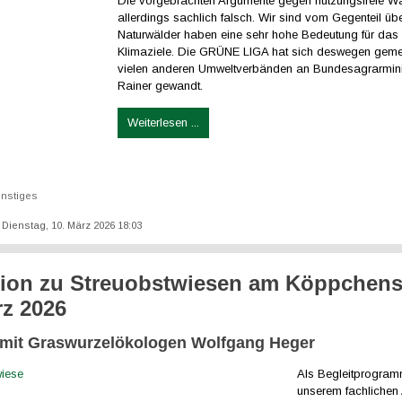
Die vorgebrachten Argumente gegen nutzungsfreie Wä
allerdings sachlich falsch. Wir sind vom Gegenteil üb
Naturwälder haben eine sehr hohe Bedeutung für das 
Klimaziele. Die GRÜNE LIGA hat sich deswegen gem
vielen anderen Umweltverbänden an Bundesagrarminis
Rainer gewandt.
Weiterlesen ...
nstiges
: Dienstag, 10. März 2026 18:03
ion zu Streuobstwiesen am Köppchen
rz 2026
mit Graswurzelökologen Wolfgang Heger
Als Begleitprogra
unserem fachlichen