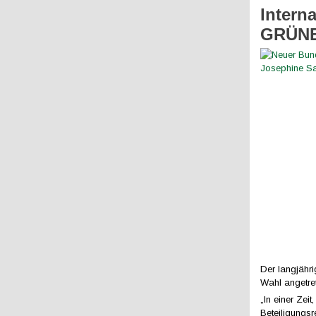
Intern
GRÜNEN
Der langjähr
Wahl angetre
„In einer Zei
Beteiligungsr