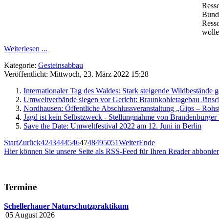
Resso
Bunde
Resso
wolle
Weiterlesen ...
Kategorie:
Gesteinsabbau
Veröffentlicht: Mittwoch, 23. März 2022 15:28
Internationaler Tag des Waldes: Stark steigende Wildbestände
Umweltverbände siegen vor Gericht: Braunkohletagebau Jäns
Nordhausen: Öffentliche Abschlussveranstaltung „Gips – Roh
Jagd ist kein Selbstzweck - Stellungnahme von Brandenburger
Save the Date: Umweltfestival 2022 am 12. Juni in Berlin
Start
Zurück
42
43
44
45
46
47
48
49
50
51
Weiter
Ende
Hier können Sie unsere Seite als RSS-Feed für Ihren Reader abbonie
Termine
Schellerhauer Naturschutzpraktikum
05 August 2026