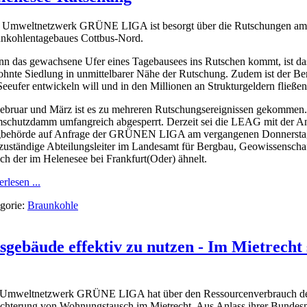
 Umweltnetzwerk GRÜNE LIGA ist besorgt über die Rutschungen am de
nkohlentagebaues Cottbus-Nord.
n das gewachsene Ufer eines Tagebausees ins Rutschen kommt, ist das
hnte Siedlung in unmittelbarer Nähe der Rutschung. Zudem ist der Ber
Seeufer entwickeln will und in den Millionen an Strukturgeldern fließe
ebruar und März ist es zu mehreren Rutschungsereignissen gekommen. 
schutzdamm umfangreich abgesperrt. Derzeit sei die LEAG mit der An
behörde auf Anfrage der GRÜNEN LIGA am vergangenen Donnerstag i
zuständige Abteilungsleiter im Landesamt für Bergbau, Geowissenschaf
sch der im Helenesee bei Frankfurt(Oder) ähnelt.
rlesen ...
gorie:
Braunkohle
bäude effektiv zu nutzen - Im Mietrecht 
Umweltnetzwerk GRÜNE LIGA hat über den Ressourcenverbrauch des
ichterung von Wohnungstausch im Mietrecht. Aus Anlass ihrer Bundes