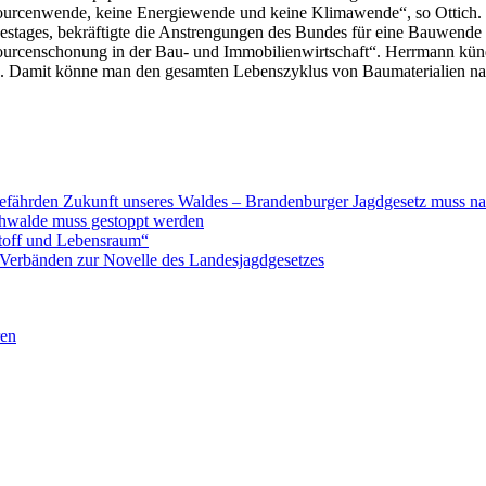
urcenwende, keine Energiewende und keine Klimawende“, so Ottich. 
stages, bekräftigte die Anstrengungen des Bundes für eine Bauwende 
urcenschonung in der Bau- und Immobilienwirtschaft“. Herrmann künd
. Damit könne man den gesamten Lebenszyklus von Baumaterialien nac
 gefährden Zukunft unseres Waldes – Brandenburger Jagdgesetz muss n
chwalde muss gestoppt werden
stoff und Lebensraum“
 Verbänden zur Novelle des Landesjagdgesetzes
ren