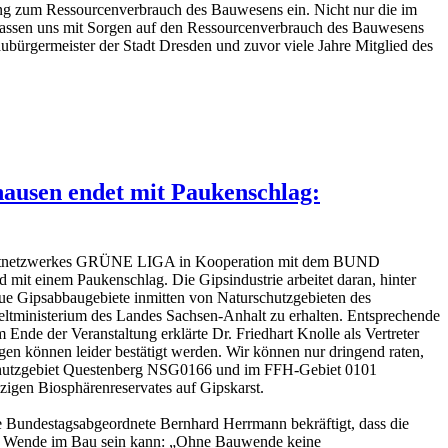
g zum Ressourcenverbrauch des Bauwesens ein. Nicht nur die im
lassen uns mit Sorgen auf den Ressourcenverbrauch des Bauwesens
bürgermeister der Stadt Dresden und zuvor viele Jahre Mitglied des
ausen endet mit Paukenschlag:
weltnetzwerkes GRÜNE LIGA in Kooperation mit dem BUND
it einem Paukenschlag. Die Gipsindustrie arbeitet daran, hinter
e Gipsabbaugebiete inmitten von Naturschutzgebieten des
ltministerium des Landes Sachsen-Anhalt zu erhalten. Entsprechende
nde der Veranstaltung erklärte Dr. Friedhart Knolle als Vertreter
en können leider bestätigt werden. Wir können nur dringend raten,
schutzgebiet Questenberg NSG0166 und im FFH-Gebiet 0101
zigen Biosphärenreservates auf Gipskarst.
üne Bundestagsabgeordnete Bernhard Herrmann bekräftigt, dass die
ine Wende im Bau sein kann: „Ohne Bauwende keine