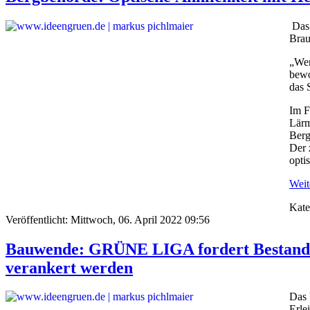
Das
Brau
„Wen
bewo
das 
Im F
Lärm
Berg
Der 
opti
Weite
Kate
Veröffentlicht: Mittwoch, 06. April 2022 09:56
Bauwende: GRÜNE LIGA fordert Bestandsge
verankert werden
Das 
Erle