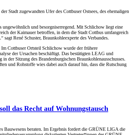
r Stadt zugewandten Ufer des Cottbuser Ostsees, des ehemaligen
 ungewöhnlich und besorgniserregend. Mit Schlichow liegt eine
eich der Kaimauer betroffen, in dem die Stadt Cottbus umfangreich
n.“ sagt René Schuster, Braunkohleexperte des Verbandes.
Im Cottbuser Ortsteil Schlichow wurde der frühere
alyse der Ursachen beschäftigt. Das bestätigten LEAG und
n der Sitzung des Brandenburgischen Braunkohlenausschusses.
ten und Rohstoffe wies dabei auch darauf hin, dass die Rutschung
soll das Recht auf Wohnungstausch
 Bauwesens beraten. Im Ergebnis fordert die GRÜNE LIGA die
mitgliederversammlung diskutierten Vertreter*innen der GRÜNE