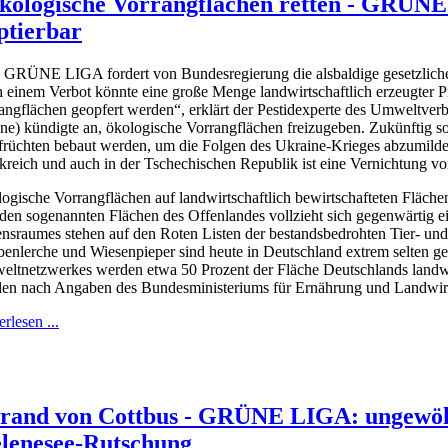
ökologische Vorrangflächen retten - GRÜNE
ptierbar
 GRÜNE LIGA fordert von Bundesregierung die alsbaldige gesetzliche
h einem Verbot könnte eine große Menge landwirtschaftlich erzeugter P
angflächen geopfert werden“, erklärt der Pestidexperte des Umweltv
ne) kündigte an, ökologische Vorrangflächen freizugeben. Zukünftig s
früchten bebaut werden, um die Folgen des Ukraine-Krieges abzumild
kreich und auch in der Tschechischen Republik ist eine Vernichtung vo
ogische Vorrangflächen auf landwirtschaftlich bewirtschafteten Flä
den sogenannten Flächen des Offenlandes vollzieht sich gegenwärtig ei
nsraumes stehen auf den Roten Listen der bestandsbedrohten Tier- und
enlerche und Wiesenpieper sind heute in Deutschland extrem selten 
ltnetzwerkes werden etwa 50 Prozent der Fläche Deutschlands landwir
en nach Angaben des Bundesministeriums für Ernährung und Landwirtsc
rlesen ...
and von Cottbus - GRÜNE LIGA: ungewöhn
elenesee-Rutschung