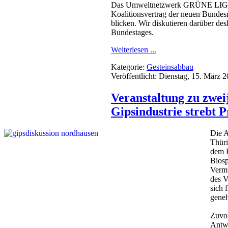
Das Umweltnetzwerk GRÜNE LIGA läd
Koalitionsvertrag der neuen Bundes
blicken. Wir diskutieren darüber d
Bundestages.
Weiterlesen ...
Kategorie:
Gesteinsabbau
Veröffentlicht: Dienstag, 15. März 
Veranstaltung zu zwe
Gipsindustrie strebt 
Die 
Thüri
dem R
Biosp
Vermu
des V
sich 
geneh
Zuvor
Antwo