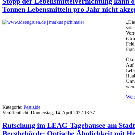
Stopp der Lebensmittelvernichtung kann 
Tonnen Lebensmitteln pro Jahr nicht akze
„Die
solc
Vorr
(Grü
Feld
Fran
Ökol
Auf 
Lebe
Haub
Umwe
werd
Weite
Kategorie:
Pestizide
Veröffentlicht: Donnerstag, 14. April 2022 13:37
Rutschung im LEAG-Tagebausee am Stadtr
Bergbehörde: Optische Ähnlichkeit mit H