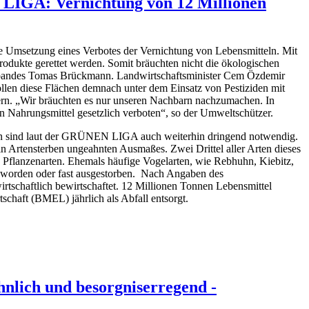
 LIGA: Vernichtung von 12 Millionen
 Umsetzung eines Verbotes der Vernichtung von Lebensmitteln. Mit
rodukte gerettet werden. Somit bräuchten nicht die ökologischen
erbandes Tomas Brückmann. Landwirtschaftsminister Cem Özdemir
ollen diese Flächen demnach unter dem Einsatz von Pestiziden mit
ern. „Wir bräuchten es nur unseren Nachbarn nachzumachen. In
n Nahrungsmittel gesetzlich verboten“, so der Umweltschützer.
chen sind laut der GRÜNEN LIGA auch weiterhin dringend notwendig.
n Artensterben ungeahnten Ausmaßes. Zwei Drittel aller Arten dieses
 Pflanzenarten. Ehemals häufige Vogelarten, wie Rebhuhn, Kiebitz,
geworden oder fast ausgestorben. Nach Angaben des
tschaftlich bewirtschaftet. 12 Millionen Tonnen Lebensmittel
haft (BMEL) jährlich als Abfall entsorgt.
lich und besorgniserregend -