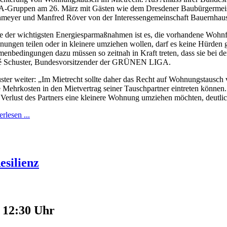
-Gruppen am 26. März mit Gästen wie dem Dresdener Baubürgermeist
nmeyer und Manfred Röver von der Interessengemeinschaft Bauernhau
e der wichtigsten Energiesparmaßnahmen ist es, die vorhandene Wohnfl
ungen teilen oder in kleinere umziehen wollen, darf es keine Hürden
enbedingungen dazu müssen so zeitnah in Kraft treten, dass sie bei d
 Schuster, Bundesvorsitzender der GRÜNEN LIGA.
ster weiter: „Im Mietrecht sollte daher das Recht auf Wohnungstausch 
 Mehrkosten in den Mietvertrag seiner Tauschpartner eintreten könne
Verlust des Partners eine kleinere Wohnung umziehen möchten, deutlic
rlesen ...
silienz
- 12:30 Uhr