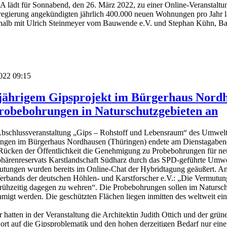
t für Sonnabend, den 26. März 2022, zu einer Online-Veranstaltun
regierung angekündigten jährlich 400.000 neuen Wohnungen pro Jahr 
eshalb mit Ulrich Steinmeyer vom Bauwende e.V. und Stephan Kühn, Bau
2022 09:15
ijährigem Gipsprojekt im Bürgerhaus Nordh
Probebohrungen in Naturschutzgebieten an
Abschlussveranstaltung „Gips – Rohstoff und Lebensraum“ des Um
ngen im Bürgerhaus Nordhausen (Thüringen) endete am Dienstagabend m
ücken der Öffentlichkeit die Genehmigung zu Probebohrungen für neu
härenreservats Karstlandschaft Südharz durch das SPD-geführte Umwe
tungen wurden bereits im Online-Chat der Hybridtagung geäußert. Am E
erbands der deutschen Höhlen- und Karstforscher e.V.: „Die Vermutung
frühzeitig dagegen zu wehren“. Die Probebohrungen sollen im Natur
migt werden. Die geschützten Flächen liegen inmitten des weltweit ein
 hatten in der Veranstaltung die Architektin Judith Ottich und der gr
rt auf die Gipsproblematik und den hohen derzeitigen Bedarf nur e