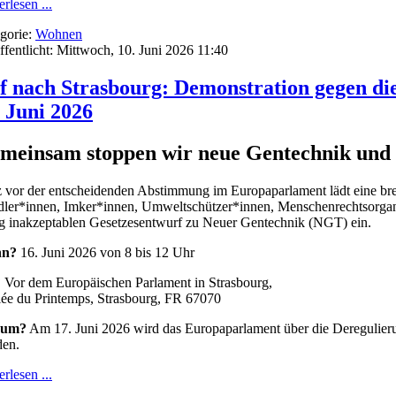
rlesen ...
gorie:
Wohnen
ffentlicht: Mittwoch, 10. Juni 2026 11:40
f nach Strasbourg: Demonstration gegen d
. Juni 2026
meinsam stoppen wir neue Gentechnik und P
 vor der entscheidenden Abstimmung im Europaparlament lädt eine brei
ler*innen, Imker*innen, Umweltschützer*innen, Menschenrechtsorgan
ig inakzeptablen Gesetzesentwurf zu Neuer Gentechnik (NGT) ein.
n?
16. Juni 2026 von 8 bis 12 Uhr
?
Vor dem Europäischen Parlament in Strasbourg,
lée du Printemps, Strasbourg, FR 67070
um?
Am 17. Juni 2026 wird das Europaparlament über die Deregulieru
en.
rlesen ...