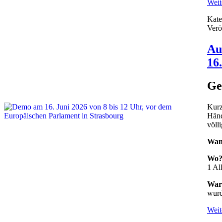
Weite
Kate
Verö
Au
16
Ge
Kurz
Händ
völl
Wan
Wo
1 Al
War
wurd
Weite