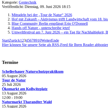
Kategorie:
Gentechnik
Veröffentlicht: Dienstag, 09. Juni 2026 18:15
Mitradeln bei der „Tour de Natur“ 2026
Hof mit Zukunft – Aktivismus trifft Landwirtschaft vom 18. bis
Blue Community Berlin empfängt Erin O'Donnell
Hands off Nature - unterschreibe jetzt!
Umweltfestival am 7. Juni 2026 – ein Tag für Nachhaltigkeit,
Start
Zurück
1
2
3
4
5
6
7
8
9
10
Weiter
Ende
Hier können Sie unsere Seite als RSS-Feed für Ihren Reader abbonie
Termine
Schellerhauer Naturschutzpraktikum
05 August 2026
Tour de Natur
25 Juli 2026
Ökomarkt am Kollwitzplatz
13 August 2026
12:00
-
19:00
Naturmarkt Tharandter Wald
15 August 2026