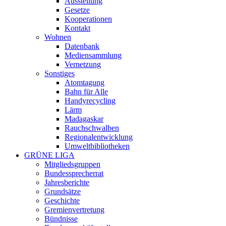
Ausstellung
Gesetze
Kooperationen
Kontakt
Wohnen
Datenbank
Mediensammlung
Vernetzung
Sonstiges
Atomtagung
Bahn für Alle
Handyrecycling
Lärm
Madagaskar
Rauchschwalben
Regionalentwicklung
Umweltbibliotheken
GRÜNE LIGA
Mitgliedsgruppen
Bundessprecherrat
Jahresberichte
Grundsätze
Geschichte
Gremienvertretung
Bündnisse