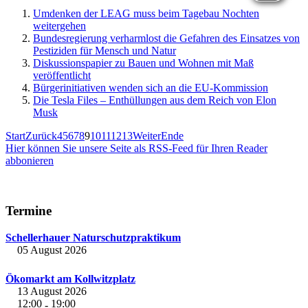
Umdenken der LEAG muss beim Tagebau Nochten
weitergehen
Bundesregierung verharmlost die Gefahren des Einsatzes von
Pestiziden für Mensch und Natur
Diskussionspapier zu Bauen und Wohnen mit Maß
veröffentlicht
Bürgerinitiativen wenden sich an die EU-Kommission
Die Tesla Files – Enthüllungen aus dem Reich von Elon
Musk
Start
Zurück
4
5
6
7
8
9
10
11
12
13
Weiter
Ende
Hier können Sie unsere Seite als RSS-Feed für Ihren Reader
abbonieren
Termine
Schellerhauer Naturschutzpraktikum
05 August 2026
Ökomarkt am Kollwitzplatz
13 August 2026
12:00
19:00
-