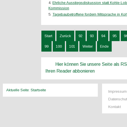
Ehrliche Ausstiegsdiskussion statt Kohle-Lo
Kommission
Tagebaubetroffene fordern Mitsprache in K
Start
Zurück
92
93
94
95
9
99
100
101
Weiter
Ende
Hier können Sie unsere Seite als R
Ihren Reader abbonieren
Aktuelle Seite:
Startseite
Impressum
Datenschu
Kontakt