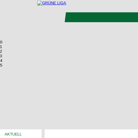
0
1
2
3
4
5
AKTUELL