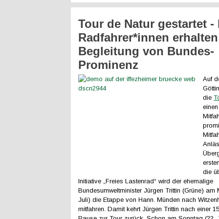
Tour de Natur gestartet -
Radfahrer*innen erhalten
Begleitung von Bundes-
Prominenz
Auf 
Gött
die
T
einen
Mitfa
promi
Mitfah
Anläs
Über
erste
die ü
Initiative „Freies Lastenrad“ wird der ehemalige
Bundesumweltminister Jürgen Trittin (Grüne) am 
Juli) die Etappe von Hann. Münden nach Witze
mitfahren. Damit kehrt Jürgen Trittin nach einer 1
Pause zur Tour zurück. Schon am Sonntag (22. 