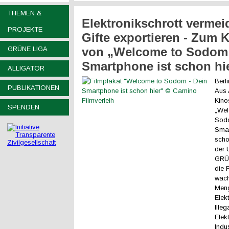
THEMEN &
Elektronikschrott vermeid
PROJEKTE
Gifte exportieren - Zum K
GRÜNE LIGA
von „Welcome to Sodom 
Smartphone ist schon hi
ALLIGATOR
Berli
PUBLIKATIONEN
Aus 
Kino
SPENDEN
„Wel
Sod
Smar
scho
der 
GRÜ
die 
wac
Men
Elekt
Ille
Elek
Indu