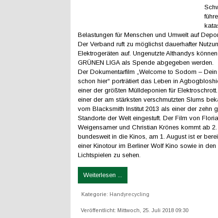
Schw
führ
kata
Belastungen für Menschen und Umwelt auf Deponi
Der Verband ruft zu möglichst dauerhafter Nutzu
Elektrogeräten auf. Ungenutzte Althandys können
GRÜNEN LIGA als Spende abgegeben werden.
Der Dokumentarfilm „Welcome to Sodom – Dein 
schon hier“ porträtiert das Leben in Agbogblosh
einer der größten Mülldeponien für Elektroschrott.
einer der am stärksten verschmutzten Slums be
vom Blacksmith Institut 2013 als einer der zehn gi
Standorte der Welt eingestuft. Der Film von Flori
Weigensamer und Christian Krönes kommt ab 2.
bundesweit in die Kinos, am 1. August ist er ber
einer Kinotour im Berliner Wolf Kino sowie in den
Lichtspielen zu sehen.
Weiterlesen ...
Kategorie:
Handyrecycling
Veröffentlicht: Mittwoch, 25. Juli 2018 09:30