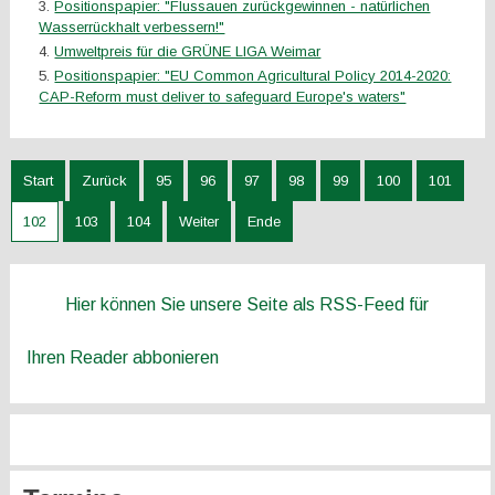
Positionspapier: "Flussauen zurückgewinnen - natürlichen
Wasserrückhalt verbessern!"
Umweltpreis für die GRÜNE LIGA Weimar
Positionspapier: "EU Common Agricultural Policy 2014-2020:
CAP-Reform must deliver to safeguard Europe's waters"
Start
Zurück
95
96
97
98
99
100
101
102
103
104
Weiter
Ende
Hier können Sie unsere Seite als RSS-Feed für
Ihren Reader abbonieren