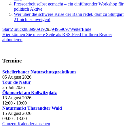
Pressearbeit selbst gemacht – ein einführender Workshop für
politisch Aktive
Wer über die schwere Krise der Bahn redet, darf zu Stuttgart
21 nicht schweigen!
Start
Zurück
88
89
90
91
92
93
94
95
96
97
Weiter
Ende
Hier können Sie unsere Seite als RSS-Feed für Ihren Reader
abbonieren
Termine
Schellerhauer Naturschutzpraktikum
05 August 2026
Tour de Natur
25 Juli 2026
Ökomarkt am Kollwitzplatz
13 August 2026
12:00
-
19:00
Naturmarkt Tharandter Wald
15 August 2026
09:00
-
13:00
Ganzen Kalender ansehen