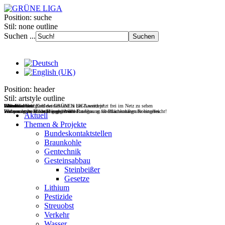
Position:
suche
Stil:
none outline
Suchen ...
Position:
header
Stil:
artstyle outline
Filmdoku über Kohlewiderstand in der Lausitz jetzt frei im Netz zu sehen
Gesteinsabbau
Wasser
Wohnen
UNverkäuflich!
Jetzt Fördermitglied der GRÜNEN LIGA werden!
Wir vernetzen Initiativen gegen den Raubbau an oberflächennahen Rohstoffen.
Europas letzte wilde Flüsse retten!
Wohnraum im Bestand mobilisieren!
Verfassungsbeschwerde gegen Wald-Enteignung für Braunkohlegrube eingereicht!
Aktuell
Themen & Projekte
Bundeskontaktstellen
Braunkohle
Gentechnik
Gesteinsabbau
Steinbeißer
Gesetze
Lithium
Pestizide
Streuobst
Verkehr
Wasser