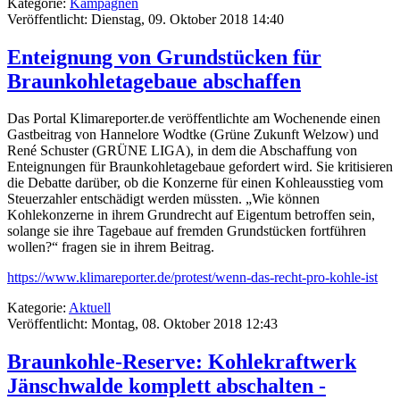
Kategorie:
Kampagnen
Veröffentlicht: Dienstag, 09. Oktober 2018 14:40
Enteignung von Grundstücken für
Braunkohletagebaue abschaffen
Das Portal Klimareporter.de veröffentlichte am Wochenende einen
Gastbeitrag von Hannelore Wodtke (Grüne Zukunft Welzow) und
René Schuster (GRÜNE LIGA), in dem die Abschaffung von
Enteignungen für Braunkohletagebaue gefordert wird. Sie kritisieren
die Debatte darüber, ob die Konzerne für einen Kohleausstieg vom
Steuerzahler entschädigt werden müssten. „Wie können
Kohlekonzerne in ihrem Grundrecht auf Eigentum betroffen sein,
solange sie ihre Tagebaue auf fremden Grundstücken fortführen
wollen?“ fragen sie in ihrem Beitrag.
https://www.klimareporter.de/protest/wenn-das-recht-pro-kohle-ist
Kategorie:
Aktuell
Veröffentlicht: Montag, 08. Oktober 2018 12:43
Braunkohle-Reserve: Kohlekraftwerk
Jänschwalde komplett abschalten -