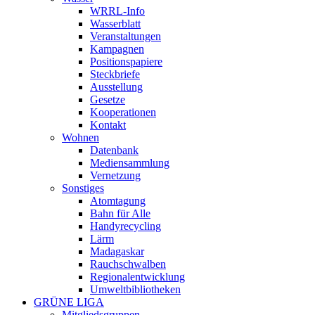
WRRL-Info
Wasserblatt
Veranstaltungen
Kampagnen
Positionspapiere
Steckbriefe
Ausstellung
Gesetze
Kooperationen
Kontakt
Wohnen
Datenbank
Mediensammlung
Vernetzung
Sonstiges
Atomtagung
Bahn für Alle
Handyrecycling
Lärm
Madagaskar
Rauchschwalben
Regionalentwicklung
Umweltbibliotheken
GRÜNE LIGA
Mitgliedsgruppen