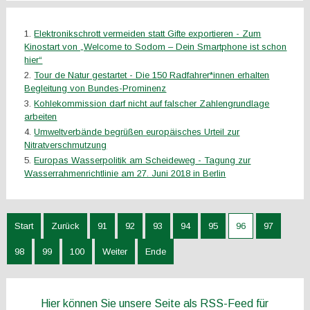
Elektronikschrott vermeiden statt Gifte exportieren - Zum
Kinostart von „Welcome to Sodom – Dein Smartphone ist schon
hier“
Tour de Natur gestartet - Die 150 Radfahrer*innen erhalten
Begleitung von Bundes-Prominenz
Kohlekommission darf nicht auf falscher Zahlengrundlage
arbeiten
Umweltverbände begrüßen europäisches Urteil zur
Nitratverschmutzung
Europas Wasserpolitik am Scheideweg - Tagung zur
Wasserrahmenrichtlinie am 27. Juni 2018 in Berlin
Start
Zurück
91
92
93
94
95
96
97
98
99
100
Weiter
Ende
Hier können Sie unsere Seite als RSS-Feed für