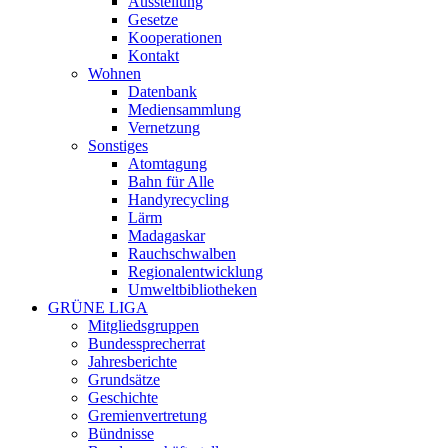
Ausstellung
Gesetze
Kooperationen
Kontakt
Wohnen
Datenbank
Mediensammlung
Vernetzung
Sonstiges
Atomtagung
Bahn für Alle
Handyrecycling
Lärm
Madagaskar
Rauchschwalben
Regionalentwicklung
Umweltbibliotheken
GRÜNE LIGA
Mitgliedsgruppen
Bundessprecherrat
Jahresberichte
Grundsätze
Geschichte
Gremienvertretung
Bündnisse