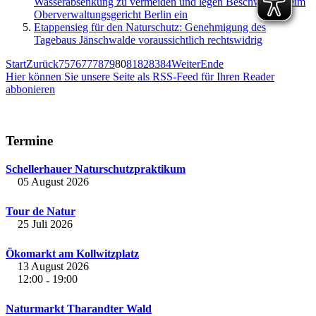
Wasserabsenkung zu vermeiden und legen Beschwerde beim
Oberverwaltungsgericht Berlin ein
Etappensieg für den Naturschutz: Genehmigung des
Tagebaus Jänschwalde voraussichtlich rechtswidrig
Start
Zurück
75
76
77
78
79
80
81
82
83
84
Weiter
Ende
Hier können Sie unsere Seite als RSS-Feed für Ihren Reader
abbonieren
Termine
Schellerhauer Naturschutzpraktikum
05 August 2026
Tour de Natur
25 Juli 2026
Ökomarkt am Kollwitzplatz
13 August 2026
12:00
19:00
-
Naturmarkt Tharandter Wald