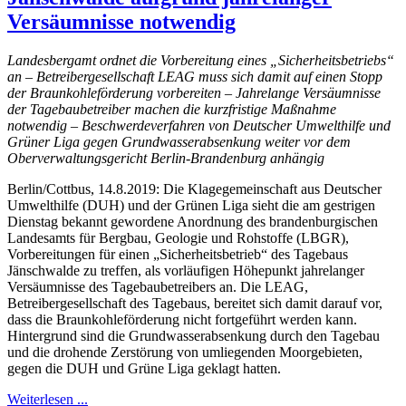
Versäumnisse notwendig
Landesbergamt ordnet die Vorbereitung eines „Sicherheitsbetriebs“
an – Betreibergesellschaft LEAG muss sich damit auf einen Stopp
der Braunkohleförderung vorbereiten – Jahrelange Versäumnisse
der Tagebaubetreiber machen die kurzfristige Maßnahme
notwendig – Beschwerdeverfahren von Deutscher Umwelthilfe und
Grüner Liga gegen Grundwasserabsenkung weiter vor dem
Oberverwaltungsgericht Berlin-Brandenburg anhängig
Berlin/Cottbus, 14.8.2019: Die Klagegemeinschaft aus Deutscher
Umwelthilfe (DUH) und der Grünen Liga sieht die am gestrigen
Dienstag bekannt gewordene Anordnung des brandenburgischen
Landesamts für Bergbau, Geologie und Rohstoffe (LBGR),
Vorbereitungen für einen „Sicherheitsbetrieb“ des Tagebaus
Jänschwalde zu treffen, als vorläufigen Höhepunkt jahrelanger
Versäumnisse des Tagebaubetreibers an. Die LEAG,
Betreibergesellschaft des Tagebaus, bereitet sich damit darauf vor,
dass die Braunkohleförderung nicht fortgeführt werden kann.
Hintergrund sind die Grundwasserabsenkung durch den Tagebau
und die drohende Zerstörung von umliegenden Moorgebieten,
gegen die DUH und Grüne Liga geklagt hatten.
Weiterlesen ...