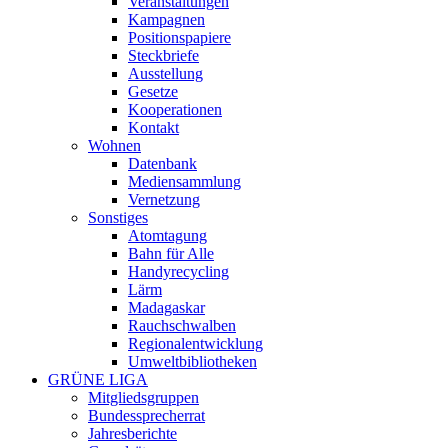
Veranstaltungen
Kampagnen
Positionspapiere
Steckbriefe
Ausstellung
Gesetze
Kooperationen
Kontakt
Wohnen
Datenbank
Mediensammlung
Vernetzung
Sonstiges
Atomtagung
Bahn für Alle
Handyrecycling
Lärm
Madagaskar
Rauchschwalben
Regionalentwicklung
Umweltbibliotheken
GRÜNE LIGA
Mitgliedsgruppen
Bundessprecherrat
Jahresberichte