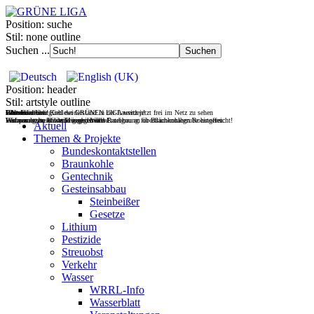
Position:
suche
Stil:
none outline
Suchen ...
Position:
header
Stil:
artstyle outline
Filmdoku über Kohlewiderstand in der Lausitz jetzt frei im Netz zu sehen
Gesteinsabbau
Wasser
Wohnen
UNverkäuflich!
Jetzt Fördermitglied der GRÜNEN LIGA werden!
Wir vernetzen Initiativen gegen den Raubbau an oberflächennahen Rohstoffen.
Europas letzte wilde Flüsse retten!
Wohnraum im Bestand mobilisieren!
Verfassungsbeschwerde gegen Wald-Enteignung für Braunkohlegrube eingereicht!
Aktuell
Themen & Projekte
Bundeskontaktstellen
Braunkohle
Gentechnik
Gesteinsabbau
Steinbeißer
Gesetze
Lithium
Pestizide
Streuobst
Verkehr
Wasser
WRRL-Info
Wasserblatt