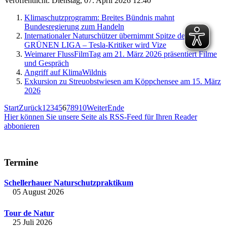
Veröffentlicht: Dienstag, 07. April 2026 12:40
Klimaschutzprogramm: Breites Bündnis mahnt
Bundesregierung zum Handeln
Internationaler Naturschützer übernimmt Spitze der
GRÜNEN LIGA – Tesla-Kritiker wird Vize
Weimarer FlussFilmTag am 21. März 2026 präsentiert Filme
und Gespräch
Angriff auf KlimaWildnis
Exkursion zu Streuobstwiesen am Köppchensee am 15. März
2026
Start
Zurück
1
2
3
4
5
6
7
8
9
10
Weiter
Ende
Hier können Sie unsere Seite als RSS-Feed für Ihren Reader
abbonieren
Termine
Schellerhauer Naturschutzpraktikum
05 August 2026
Tour de Natur
25 Juli 2026