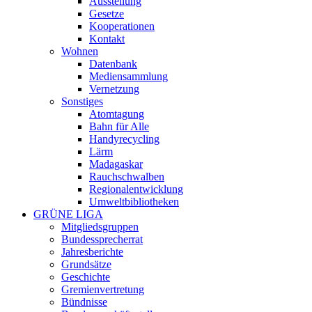
Ausstellung
Gesetze
Kooperationen
Kontakt
Wohnen
Datenbank
Mediensammlung
Vernetzung
Sonstiges
Atomtagung
Bahn für Alle
Handyrecycling
Lärm
Madagaskar
Rauchschwalben
Regionalentwicklung
Umweltbibliotheken
GRÜNE LIGA
Mitgliedsgruppen
Bundessprecherrat
Jahresberichte
Grundsätze
Geschichte
Gremienvertretung
Bündnisse