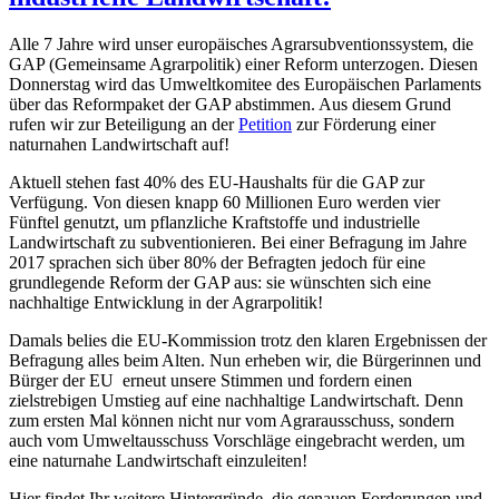
Alle 7 Jahre wird unser europäisches Agrarsubventionssystem, die
GAP (Gemeinsame Agrarpolitik) einer Reform unterzogen. Diesen
Donnerstag wird das Umweltkomitee des Europäischen Parlaments
über das Reformpaket der GAP abstimmen. Aus diesem Grund
rufen wir zur Beteiligung an der
Petition
zur Förderung einer
naturnahen Landwirtschaft auf!
Aktuell stehen fast 40% des EU-Haushalts für die GAP zur
Verfügung. Von diesen knapp 60 Millionen Euro werden vier
Fünftel genutzt, um pflanzliche Kraftstoffe und industrielle
Landwirtschaft zu subventionieren. Bei einer Befragung im Jahre
2017 sprachen sich über 80% der Befragten jedoch für eine
grundlegende Reform der GAP aus: sie wünschten sich eine
nachhaltige Entwicklung in der Agrarpolitik!
Damals belies die EU-Kommission trotz den klaren Ergebnissen der
Befragung alles beim Alten. Nun erheben wir, die Bürgerinnen und
Bürger der EU erneut unsere Stimmen und fordern einen
zielstrebigen Umstieg auf eine nachhaltige Landwirtschaft. Denn
zum ersten Mal können nicht nur vom Agrarausschuss, sondern
auch vom Umweltausschuss Vorschläge eingebracht werden, um
eine naturnahe Landwirtschaft einzuleiten!
Hier findet Ihr weitere Hintergründe, die genauen Forderungen und