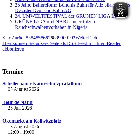
25 Jahre Bahnreform: Bündnis Bahn für Alle bilanziert das
Desaster Deutsche Bahn AG
24. UMWELTFESTIVAL der GRÜNEN LIGA Berlin
GRÜNE LIGA und NABU unterstützen
Rauchschwalbenvorhaben in Nigeria
Start
Zurück
83
84
85
86
87
88
89
90
91
92
Weiter
Ende
Hier können Sie unsere Seite als RSS-Feed für Ihren Reader
abbonieren
Termine
Schellerhauer Naturschutzpraktikum
05 August 2026
Tour de Natur
25 Juli 2026
Ökomarkt am Kollwitzplatz
13 August 2026
12:00
19:00
-