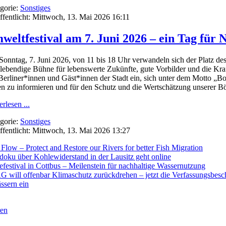
gorie:
Sonstiges
ffentlicht: Mittwoch, 13. Mai 2026 16:11
weltfestival am 7. Juni 2026 – ein Tag für 
onntag, 7. Juni 2026, von 11 bis 18 Uhr verwandeln sich der Platz de
 lebendige Bühne für lebenswerte Zukünfte, gute Vorbilder und die Kr
 Berliner*innen und Gäst*innen der Stadt ein, sich unter dem Motto „B
n zu informieren und für den Schutz und die Wertschätzung unserer Böde
rlesen ...
gorie:
Sonstiges
ffentlicht: Mittwoch, 13. Mai 2026 13:27
 Flow – Protect and Restore our Rivers for better Fish Migration
doku über Kohlewiderstand in der Lausitz geht online
efestival in Cottbus – Meilenstein für nachhaltige Wassernutzung
 will offenbar Klimaschutz zurückdrehen – jetzt die Verfassungsbesc
ssern ein
ren