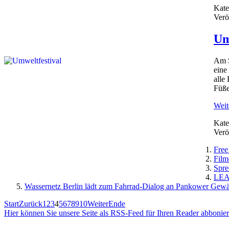
Kate
Verö
Um
Am S
eine
alle
Füße
Weite
Kate
Verö
Free
Film
Spre
LEAG
Wassernetz Berlin lädt zum Fahrrad-Dialog an Pankower Gewä
Start
Zurück
1
2
3
4
5
6
7
8
9
10
Weiter
Ende
Hier können Sie unsere Seite als RSS-Feed für Ihren Reader abbonie