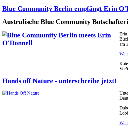
Blue Community Berlin empfängt Erin O'
Australische Blue Community Botschafte
Erin
Büch
am 1
Weite
Kate
Verö
Hands off Nature - unterschreibe jetzt!
Unte
Deut
Dabe
Lobb
Weite