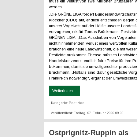
muss ein Verlust von zwei Millionen Brutpaaren 
werden.
„Die GRÜNE LIGA fordert Bundeslandwirtschaftsmi
Klöckner (CDU) auf, endlich entschieden gegen 
unserer Vogelwelt auf der Hälfte unserer Landesf
vorzugehen, erklärt Tomas Brückmann, Pestizide
GRÜNEN LIGA. „Das Aussterben von Vogelarten s
nicht hinnehmenden Verlust eines wertvollen Kultu
brauchen eine neue Landwirtschaft, die mit wesen
Pestizide auskommt. Ebenso müssen Landwirte
Handelskonzernen endlich faire Preise für ihre P
bekommen, damit sie umweltgerechter produzieren
Brückmann. „Notfalls sind dafür gesetzliche Vor
Frankreich notwendig“, ergänzt der Umweltschütz
Weiterlesen ...
Kategorie:
Pestizide
Veröffentlicht: Freitag, 07. Februar 2020 09:00
Ostprignitz-Ruppin als