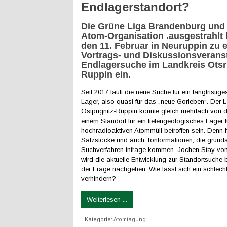
Endlagerstandort?
Die Grüne Liga Brandenburg und d
Atom-Organisation .ausgestrahlt 
den 11. Februar in Neuruppin zu e
Vortrags- und Diskussionsveranst
Endlagersuche im Landkreis Otsrp
Ruppin ein.
Seit 2017 läuft die neue Suche für ein langfristig
Lager, also quasi für das „neue Gorleben“. Der 
Ostprignitz-Ruppin könnte gleich mehrfach von 
einem Standort für ein tiefengeologisches Lager f
hochradioaktiven Atommüll betroffen sein. Denn h
Salzstöcke und auch Tonformationen, die grundsä
Suchverfahren infrage kommen. Jochen Stay von 
wird die aktuelle Entwicklung zur Standortsuche 
der Frage nachgehen: Wie lässt sich ein schlech
verhindern?
Weiterlesen ...
Kategorie:
Atomtagung