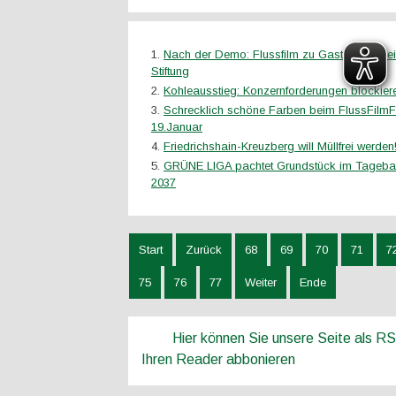
Nach der Demo: Flussfilm zu Gast in der Hei
Stiftung
Kohleausstieg: Konzernforderungen blockieren
Schrecklich schöne Farben beim FlussFilmF
19.Januar
Friedrichshain-Kreuzberg will Müllfrei werden!
GRÜNE LIGA pachtet Grundstück im Tagebau
2037
Start
Zurück
68
69
70
71
7
75
76
77
Weiter
Ende
Hier können Sie unsere Seite als R
Ihren Reader abbonieren