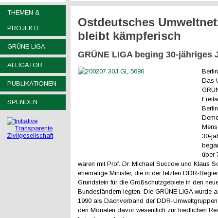
THEMEN &
Ostdeutsches Umweltnet
PROJEKTE
bleibt kämpferisch
GRÜNE LIGA
GRÜNE LIGA beging 30-jähriges 
ALLIGATOR
Berli
Das 
PUBLIKATIONEN
GRÜN
Freit
SPENDEN
Berli
Demo
Mensc
30-jä
began
über 
waren mit Prof. Dr. Michael Succow und Klaus Sc
ehemalige Minister, die in der letzten DDR-Regie
Grundstein für die Großschutzgebiete in den neu
Bundesländern legten. Die GRÜNE LIGA wurde a
1990 als Dachverband der DDR-Umweltgruppen ge
den Monaten davor wesentlich zur friedlichen Re