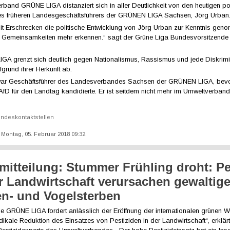
band GRÜNE LIGA distanziert sich in aller Deutlichkeit von den heutigen po
es früheren Landesgeschäftsführers der GRÜNEN LIGA Sachsen, Jörg Urban
it Erschrecken die politische Entwicklung von Jörg Urban zur Kenntnis ge
 Gemeinsamkeiten mehr erkennen.“ sagt der Grüne Liga Bundesvorsitzende
GA grenzt sich deutlich gegen Nationalismus, Rassismus und jede Diskrim
grund ihrer Herkunft ab.
ar Geschäftsführer des Landesverbandes Sachsen der GRÜNEN LIGA, bevor
r AfD für den Landtag kandidierte. Er ist seitdem nicht mehr im Umweltverb
ndeskontaktstellen
t: Montag, 05. Februar 2018 09:32
mitteilung: Stummer Frühling droht: Pe
r Landwirtschaft verursachen gewaltig
en- und Vogelsterben
ie GRÜNE LIGA fordert anlässlich der Eröffnung der internationalen grünen 
adikale Reduktion des Einsatzes von Pestiziden in der Landwirtschaft“, erklä