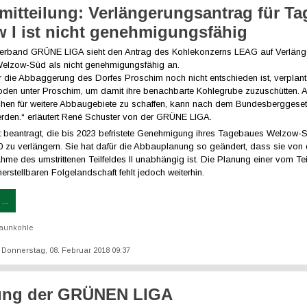
mitteilung: Verlängerungsantrag für T
 I ist nicht genehmigungsfähig
erband GRÜNE LIGA sieht den Antrag des Kohlekonzerns LEAG auf Verläng
elzow-Süd als nicht genehmigungsfähig an.
 die Abbaggerung des Dorfes Proschim noch nicht entschieden ist, verplan
den unter Proschim, um damit ihre benachbarte Kohlegrube zuzuschütten. A
hen für weitere Abbaugebiete zu schaffen, kann nach dem Bundesberggeset
rden.“ erläutert René Schuster von der GRÜNE LIGA.
 beantragt, die bis 2023 befristete Genehmigung ihres Tagebaues Welzow-Sü
0 zu verlängern. Sie hat dafür die Abbauplanung so geändert, dass sie von 
me des umstrittenen Teilfeldes II unabhängig ist. Die Planung einer vom Teil
rstellbaren Folgelandschaft fehlt jedoch weiterhin.
...
aunkohle
t: Donnerstag, 08. Februar 2018 09:37
rung der GRÜNEN LIGA