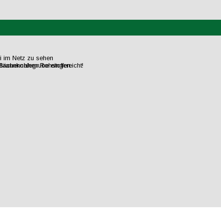
ei im Netz zu sehen
flächennahen Rohstoffen.
raunkohlegrube eingereicht!