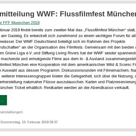
mitteilung WWF: Flussfilmfest Münche
bruar 2018 findet bereits zum zweiten Mal das „Flussfilmfest München“ statt
m am Gasteig. Es entwickelt sich zunehmend zu einem wichtigen Forum für al
ewässer. Der WWF Deutschland beteiligt sich im Rahmen des Projekts
andschaften“ an der Organisation des Filmfests. Gemeinsam mit den beiden
ern Grüne Liga e.V. und Stiftung Living Rivers hat der WWF wieder spannend
 machende und ermutigende Filme aus dem In- & Ausland zusammengestellt
sfilmfest München eine Kooperation mit dem amerikanischen Wild & Scenic Fi
ne Auswahl aus dessen Programm. Diskussionsrunden mit Filmemachern, Na
n weiterer Interessensgruppen bieten die Gelegenheit, sich über die Nutzung,
erherstellung naturnaher Flüsse auszutauschen. Karten und Platzreservierun
ünchen Ticket erhältlich. Restkarten werden an der Abendkasse verkauft.
...
ranstaltungen
t: Donnerstag, 15. Februar 2018 09:37