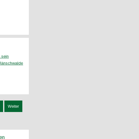
 sein
s Jänschwalde
Weiter
ren