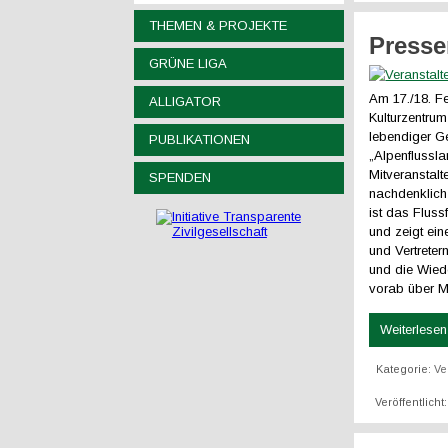
THEMEN & PROJEKTE
Presse
GRÜNE LIGA
Am 17./18. Fe
ALLIGATOR
Kulturzentru
lebendiger G
PUBLIKATIONEN
„Alpenflussl
Mitveranstalt
SPENDEN
nachdenklich
ist das Flus
und zeigt ei
und Vertreter
und die Wied
vorab über M
Weiterlesen 
Kategorie:
Ve
Veröffentlich