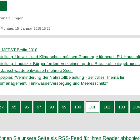
...
ranstaltungen
t: Montag, 15. Januar 2018 15:23
LMFEST Berlin 2018
tteilung: Umwelt- und Klimaschutz müssen Grundlage für neuen EU-Haushalt
tteilung: Lausitzer Bürger fordern Verkleinerung des Braunkohlentagebaue
Jänschwalde entwässert mehrere Seen
spapier: "Verminderung der Nährstoffbelastung - zentrales Thema für
tsmanagement, Trinkwasserversorgung und Meeresschutz"
ck
95
96
97
98
99
100
101
102
103
104
können Sie unsere Seite als RSS-Feed für Ihren Reader abbonie