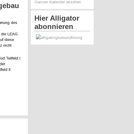
Ganzen Kalender ansehen
agebau
Hier Alligator
erung des
abonnieren
t die LEAG
uf diese
z nicht
d Teilfeld I
der
feld II