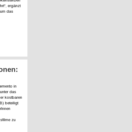
ektensterben
rt“, ergänzt
, um das
ionen:
iemento in
 unter das
der kostbaren
) beteiligt
rInnen
sfilme zu