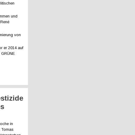
litischen
.
nommen und
 René
inierung von
 er 2014 auf
and GRÜNE
stizide
es
Woche in
rt Tomas