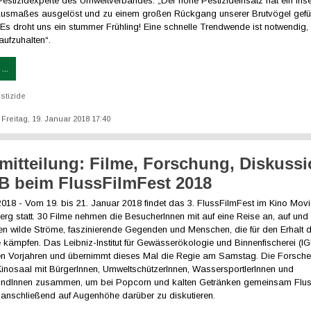
estizidexperte des Umweltverbandes. „Der hohe Pestizideinsatz hat ein Ins
usmaßes ausgelöst und zu einem großen Rückgang unserer Brutvögel gefüh
Es droht uns ein stummer Frühling! Eine schnelle Trendwende ist notwendig
aufzuhalten“.
...
stizide
: Freitag, 19. Januar 2018 17:40
mitteilung: Filme, Forschung, Diskuss
B beim FlussFilmFest 2018
.2018 - Vom 19. bis 21. Januar 2018 findet das 3. FlussFilmFest im Kino Mov
erg statt. 30 Filme nehmen die BesucherInnen mit auf eine Reise an, auf und
en wilde Ströme, faszinierende Gegenden und Menschen, die für den Erhalt 
ämpfen. Das Leibniz-Institut für Gewässerökologie und Binnenfischerei (IGB
den Vorjahren und übernimmt dieses Mal die Regie am Samstag. Die Forsche
nosaal mit BürgerInnen, UmweltschützerInnen, WassersportlerInnen und
ndInnen zusammen, um bei Popcorn und kalten Getränken gemeinsam Flus
anschließend auf Augenhöhe darüber zu diskutieren.