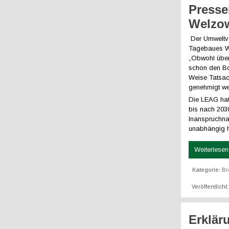
Presse
Welzow
Der Umweltv
Tagebaues W
„Obwohl über
schon den Bo
Weise Tatsac
genehmigt we
Die LEAG hat
bis nach 203
Inanspruchnah
unabhängig he
Weiterlesen 
Kategorie:
Br
Veröffentlich
Erklä