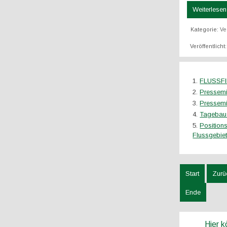
Weiterlesen 
Kategorie:
Ve
Veröffentlich
FLUSSFI
Pressemi
Pressemi
Tagebau 
Position
Flussgebie
Start
Zurü
Ende
Hier 