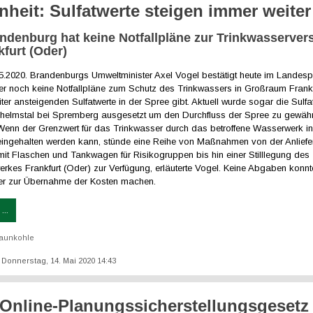
nheit: Sulfatwerte steigen immer weiter
ndenburg hat keine Notfallpläne zur Trinkwasserve
kfurt (Oder)
05.2020. Brandenburgs Umweltminister Axel Vogel bestätigt heute im Landesp
r noch keine Notfallpläne zum Schutz des Trinkwassers in Großraum Frankfu
ter ansteigenden Sulfatwerte in der Spree gibt. Aktuell wurde sogar die Sulf
helmstal bei Spremberg ausgesetzt um den Durchfluss der Spree zu gewährl
 Wenn der Grenzwert für das Trinkwasser durch das betroffene Wasserwerk in
 eingehalten werden kann, stünde eine Reihe von Maßnahmen von der Anlief
mit Flaschen und Tankwagen für Risikogruppen bis hin einer Stilllegung des
rkes Frankfurt (Oder) zur Verfügung, erläuterte Vogel. Keine Abgaben konnt
er zur Übernahme der Kosten machen.
...
aunkohle
t: Donnerstag, 14. Mai 2020 14:43
Online-Planungssicherstellungsgesetz 