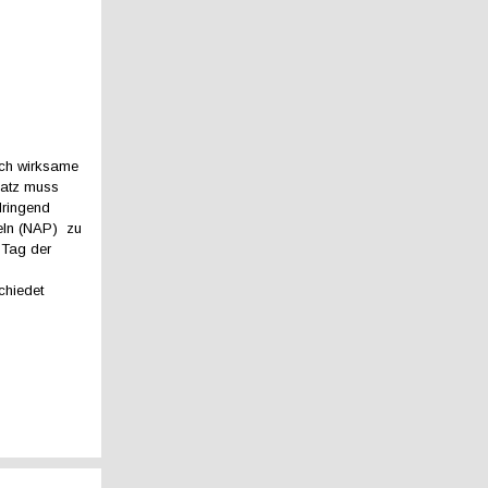
ich wirksame
satz muss
dringend
teln (NAP) zu
 Tag der
chiedet