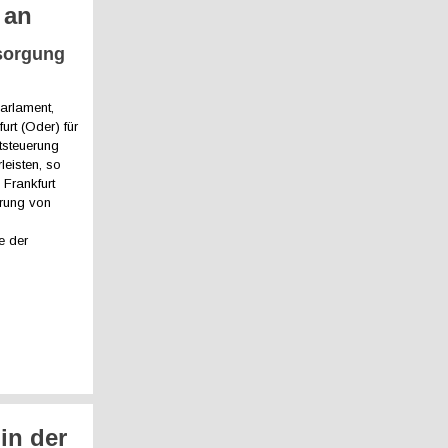
 an
rsorgung
arlament,
rt (Oder) für
atsteuerung
eisten, so
 Frankfurt
erung von
e der
in der