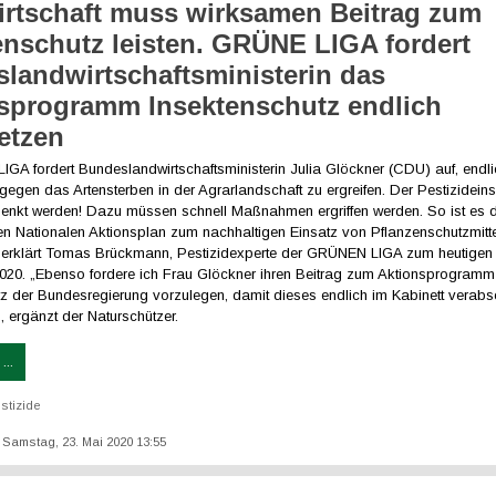
rtschaft muss wirksamen Beitrag zum
enschutz leisten. GRÜNE LIGA fordert
landwirtschaftsministerin das
sprogramm Insektenschutz endlich
etzen
GA fordert Bundeslandwirtschaftsministerin Julia Glöckner (CDU) auf, endl
gen das Artensterben in der Agrarlandschaft zu ergreifen. Der Pestizidein
senkt werden! Dazu müssen schnell Maßnahmen ergriffen werden. So ist es 
en Nationalen Aktionsplan zum nachhaltigen Einsatz von Pflanzenschutzmit
, erklärt Tomas Brückmann, Pestizidexperte der GRÜNEN LIGA zum heutigen
t 2020. „Ebenso fordere ich Frau Glöckner ihren Beitrag zum Aktionsprogramm
tz der Bundesregierung vorzulegen, damit dieses endlich im Kabinett verabs
 ergänzt der Naturschützer.
...
stizide
t: Samstag, 23. Mai 2020 13:55