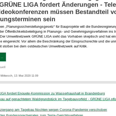
: GRÜNE LIGA fordert Änderungen - Tele
ideokonferenzen müssen Bestandteil v
rungsterminen sein
en „Planungssicherstellungsgesetz“ für Bauprojekte will die Bundesregierun
er Öffentlichkeitsbeteiligung in Planungs- und Genehmigungsverfahren ins In
 Der Umweltnetzwerk GRÜNE LIGA sieht das Vorhaben skeptisch und hat ei
e eingereicht. Vor allem die Beschränkung der Einspruchsrechte und die unn
eit stoßen bei dem ostdeutschen Umweltnetzwerk auf Kritik.
...
tuell
: Mittwoch, 13. Mai 2020 11:09
GA fordert Enquete-Kommission zu Wasserhaushalt in Brandenburg
u auf gepachtetem Waldgrundstück im Tagebauvorfeld - GRÜNE LIGA pfla
ziergang am Tagebau Nochten wegen Corona-Pandemie verschoben
 des Bundessprecherrates zum Tesla-Gerichtsverfahren