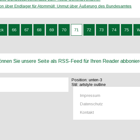
on über Endlager für Atommüll: Unmut über Äußerung des Bundesamtes
ck
66
67
68
69
70
71
72
73
74
75
W
können Sie unsere Seite als RSS-Feed für Ihren Reader abbonie
Position:
unten-3
Stil:
artstyle outline
Impressum
Datenschutz
Kontakt