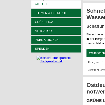
AKTUELL
Schnel
THEMEN & PROJEKTE
Wasser
GRÜNE LIGA
Schaffun
ALLIGATOR
Ein schnelle
in der Bergb
PUBLIKATIONEN
den Kohlekon
SPENDEN
Weiterlesen 
Kategorie:
Br
Veröffentlicht
Ostdeu
notwe
GRÜNE LI