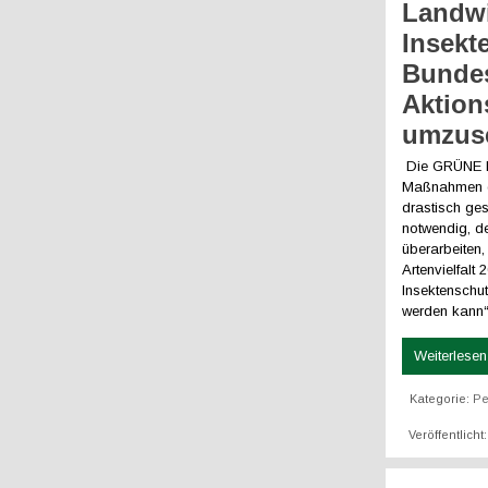
Landwi
Insekt
Bundes
Aktion
umzus
Die GRÜNE LI
Maßnahmen ge
drastisch ge
notwendig, d
überarbeiten
Artenvielfal
Insektenschu
werden kann“,
Weiterlesen 
Kategorie:
Pe
Veröffentlich