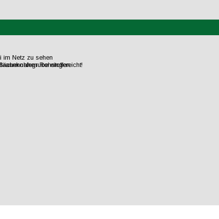
ei im Netz zu sehen
flächennahen Rohstoffen.
raunkohlegrube eingereicht!