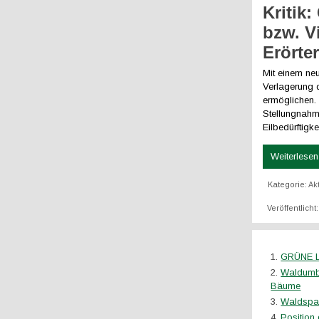
Kritik
bzw. V
Erörte
Mit einem neu
Verlagerung d
ermöglichen.
Stellungnahm
Eilbedürftigk
Weiterlesen 
Kategorie:
Ak
Veröffentlicht
GRÜNE LI
Waldumba
Bäume
Waldspa
Position