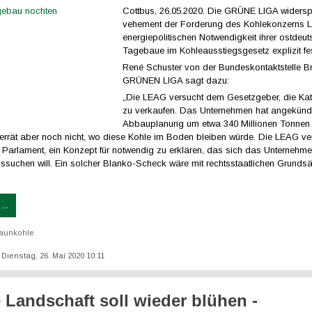
Cottbus, 26.05.2020. Die GRÜNE LIGA widersp
vehement der Forderung des Kohlekonzerns 
energiepolitischen Notwendigkeit ihrer ostdeut
Tagebaue im Kohleausstiegsgesetz explizit fe
René Schuster von der Bundeskontaktstelle B
GRÜNEN LIGA sagt dazu:
„Die LEAG versucht dem Gesetzgeber, die Ka
zu verkaufen. Das Unternehmen hat angekündi
Abbauplanung um etwa 340 Millionen Tonnen 
rrät aber noch nicht, wo diese Kohle im Boden bleiben würde. Die LEAG verl
 Parlament, ein Konzept für notwendig zu erklären, das sich das Unternehme
ssuchen will. Ein solcher Blanko-Scheck wäre mit rechtsstaatlichen Grunds
...
aunkohle
: Dienstag, 26. Mai 2020 10:11
 Landschaft soll wieder blühen -