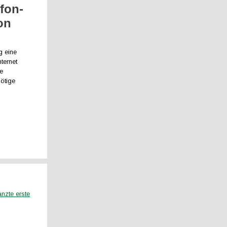
fon-
on
g eine
ternet
ne
ötige
nzte erste