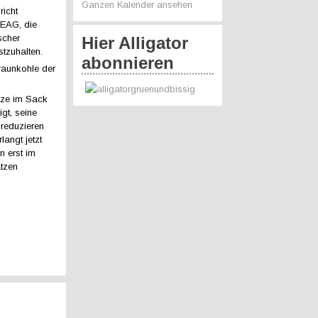
Ganzen Kalender ansehen
richt
LEAG, die
scher
Hier Alligator
stzuhalten.
abonnieren
raunkohle der
tze im Sack
gt, seine
reduzieren
angt jetzt
n erst im
ätzen