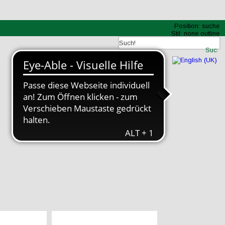
Position:
suche
Stil:
none outline