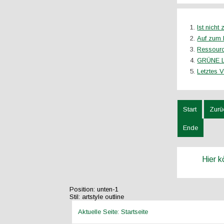
Ist nicht
Auf zum
Ressource
GRÜNE LI
Letztes V
Start
Zurü
Ende
Hier 
Position:
unten-1
Stil:
artstyle outline
Aktuelle Seite:
Startseite