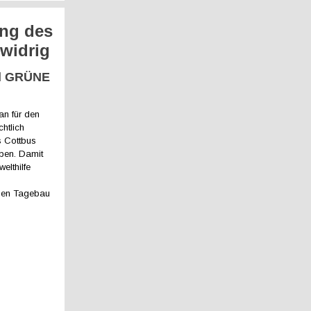
ung des
widrig
nd GRÜNE
an für den
htlich
s Cottbus
eben. Damit
elthilfe
den Tagebau