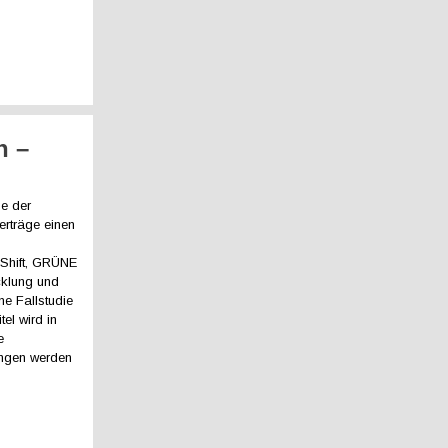
n –
se der
erträge einen
Shift, GRÜNE
klung und
e Fallstudie
el wird in
e
ungen werden