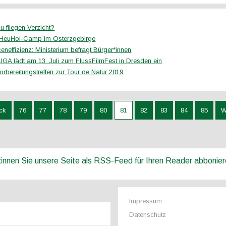
 zu fliegen Verzicht?
 HeuHoi-Camp im Osterzgebirge
neffizienz: Ministerium befragt Bürger*innen
GA lädt am 13. Juli zum FlussFilmFest in Dresden ein
orbereitungstreffen zur Tour de Natur 2019
ck
76
77
78
79
80
81
82
83
84
85
W
können Sie unsere Seite als RSS-Feed für Ihren Reader abbonie
Impressum
Datenschutz