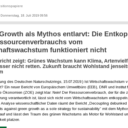
sitionspapiere
: Donnerstag, 18. Juli 2019 09:56
Growth als Mythos entlarvt: Die Entko
essourcenverbrauchs vom
haftswachstum funktioniert nicht
richt zeigt: Grünes Wachstum kann Klima, Artenvielf
ser nicht retten. Zukunft braucht Wohlstand jenseit
um
lung des Deutschen Naturschutzrings, 15.07.2019:) Ist Wirtschaftswachstum v
t? Ein neuer Bericht von Europäischem Umweltbüro (EEB), DNR und Institut f
ge Ökonomien (ZOE) zeigt klar: Nein! Der Ressourcenverbrauch, der für di
ung verantwortlich ist, lässt sich nicht vom Wirtschaftswachstum entkoppeln.
Analyse wissenschaftlicher Daten räumt der Bericht „Decoupling debunked
 against green growth as a sole strategy for sustainability” mit dem Mytho
auf und lässt den Traum des grünen Wachstums als Motor für Wohlstand u
keit platzen.