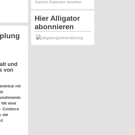
Ganzen Kalender ansehen
Hier Alligator
abonnieren
pplung
alt und
s von
ereinbar mit
ür
e zunehmende
 Mit einer
 - Evidence
s der
nd