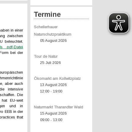
Termine
Schellerhauer
ben in einer
Naturschutzpraktikum
ng zwischen
05 August 2026
U beleuchtet.
ls pdf-Datei
 Form bei der
Tour de Natur
25 Juli 2026
uropäischen
menrichtlinie
Ökomarkt am Kollwitzplatz
de, aber auch
13 August 2026
ie intensive
12:00
19:00
-
chaffen. Die
hat EU-weit
agen und in
Naturmarkt Tharandter Wald
ro EEB in der
15 August 2026
ractices that
09:00
13:00
-