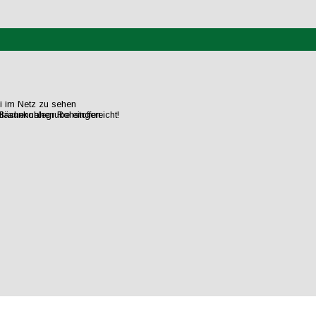
ei im Netz zu sehen
flächennahen Rohstoffen.
raunkohlegrube eingereicht!