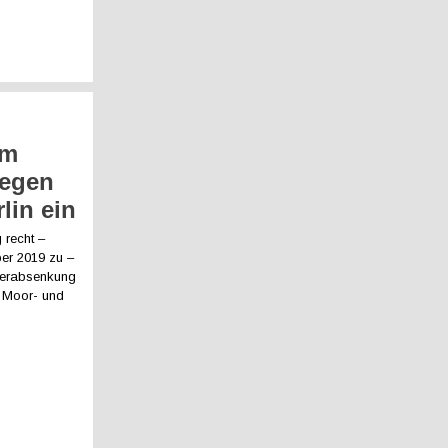
n
um
legen
lin ein
 recht –
er 2019 zu –
serabsenkung
e Moor- und