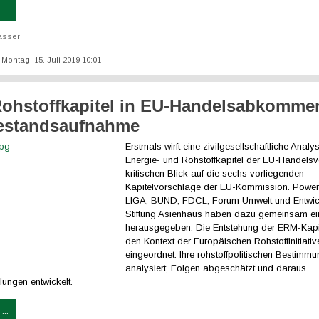
...
asser
: Montag, 15. Juli 2019 10:01
ohstoffkapitel in EU-Handelsabkomme
estandsaufnahme
Erstmals wirft eine zivilgesellschaftliche Analy
Energie- und Rohstoffkapitel der EU-Handelsv
kritischen Blick auf die sechs vorliegenden
Kapitelvorschläge der EU-Kommission. Power
LIGA, BUND, FDCL, Forum Umwelt und Entwic
Stiftung Asienhaus haben dazu gemeinsam ein
herausgegeben. Die Entstehung der ERM-Kapit
den Kontext der Europäischen Rohstoffinitiativ
eingeordnet. Ihre rohstoffpolitischen Bestimm
analysiert, Folgen abgeschätzt und daraus
lungen entwickelt.
...