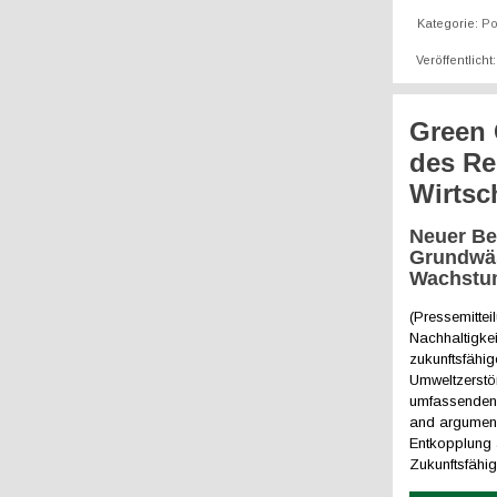
Kategorie:
Po
Veröffentlicht
Green 
des R
Wirtsc
Neuer Be
Grundwäs
Wachst
(Pressemittei
Nachhaltigkei
zukunftsfähi
Umweltzerstör
umfassenden 
and arguments
Entkopplung 
Zukunftsfähig