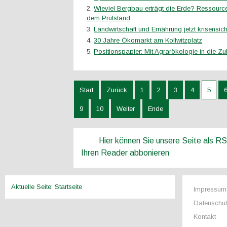
Wieviel Bergbau erträgt die Erde? Ressourc
dem Prüfstand
Landwirtschaft und Ernährung jetzt krisensi
30 Jahre Ökomarkt am Kollwitzplatz
Positionspapier: Mit Agrarökologie in die Zu
Start
Zurück
1
2
3
4
5
9
10
Weiter
Ende
Hier können Sie unsere Seite als R
Ihren Reader abbonieren
Aktuelle Seite:
Startseite
Impressum
Datenschu
Kontakt