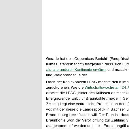
Gerade hat der „Copernicus-Bericht“ (Europäisc
Klimazustandsbericht) festgestellt, dass sich Eu
als alle anderen Kontinente erwärmt
und massiv u
und Waldbränden leidet.
Doch der Kohlekonzern LEAG möchte den Klimas
zurückdrehen: Wie die
Wirtschaftswoche am 24. A
arbeitet die LEAG „hinter den Kulissen an einer 
Energiewende, wirbt für Braunkohle „made in Ge
Zeitung liegt eine vertrauliche Präsentation der
vor, mit der diese die Landespolitik in Sachsen 
Brandenburg beeinflussen will. Der Plan ist, dass
Braunkohle „von der Verpflichtung zur Zahlung
ausgenommen“ werden soll – ein Frontalangriff a