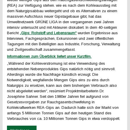
(REA) zur Verfügung stehen. wie es nach dem Kohleausstieg mit
dem Naturgipsabbau weitergeht und ob es Alternativen zu einem
massiven Aufschluss neuer Gipstagebaue gibt, hat das
Umweltnetzwerk GRÜNE LIGA in den vergangenen zwei Jahren
intensiv untersucht und mit Akteuren diskutiert. In dem 40-seitigen
Bericht
„Gips: Rohstoff und Lebensraum“
wurden Ergebnisse aus
Interviews, Fachgesprächen, Exkursionen und zwei öffentlichen
Tagungen mit den Beteiligten aus Industrie, Forschung, Verwaltung
und Zivilgesellschaft zusammengefasst.
Informationen zum Überblick liefert unser Kurzfilm.
„Während der Kohleverstromung ist eine Verwendung des
entstehenden Nebenproduktes Gips natürlich nötig und sinnvoll.
Allerdings wurde die Nachfrage künstlich erzeugt. Die
Notwendigkeit, wegfallende Mengen Gips eins zu eins durch
Naturgips zu ersetzen, kann aus dem bisherigen Verbrauch also
nicht abgeleitet werden“, resümiert Projektmitarbeiterin Dr.
Josephine Sahner. Seit den 1980er Jahren fiel aufgrund von
Gesetzesvorgaben zur Rauchgasentschwefelung in
Kohlekraftwerken REA-Gips an. Dadurch hatte sich der Markt von
anfangs 5 Millionen Tonnen Gips auf den heutigen Stand des
Verbrauches von ca. 10 Millionen Tonnen Gips in etwa verdoppelt.