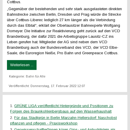
Cottbus.
„Gegenüber der bestehenden und sehr stark ausgelasteten direkten
Bahnstrecke zwischen Berlin, Dresden und Prag würde die Strecke
über Cottbus-Liberec lediglich 27 km länger als die Verbindung
durch das Elbtal“, erklärt der Oberlausitzer Bahnexperte Wolfgang
Domeyer. Die Initiative zur Reaktivierung geht zurück auf den VCD
Brandenburg, der dafür 2021 die Arbeitsgruppe Lausitz-CZ ins
Leben gerufen hat. Mitglieder der AG sind neben dem VCD
Brandenburg auch der Bundesverband des VCD, der VCD Elbe-
Saale, die Euroregion Neiße, Pro Bahn und Greenpeace Cottbus.
Weiterlesen ...
Kategorie:
Bahn für Alle
Veröffentlicht: Donnerstag, 17. Februar 2022 12:07
GRÜNE LIGA veröffentlicht Hintergründe und Positionen zu
Folgen des Braunkohlenbergbaus auf den Wasserhaushalt
Für das Stadtgrün in Berlin Marzahn-Hellersdorf: Naschobst
pflanzen und pflegen - Praxisworkshop
Geowissenschaftler*innen küren Gips- und Anhydritstein als