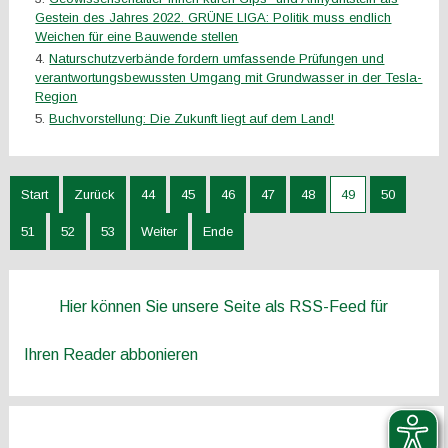
Gestein des Jahres 2022. GRÜNE LIGA: Politik muss endlich
Weichen für eine Bauwende stellen
Naturschutzverbände fordern umfassende Prüfungen und
verantwortungsbewussten Umgang mit Grundwasser in der Tesla-
Region
Buchvorstellung: Die Zukunft liegt auf dem Land!
Start
Zurück
44
45
46
47
48
49
50
51
52
53
Weiter
Ende
Hier können Sie unsere Seite als RSS-Feed für
Ihren Reader abbonieren