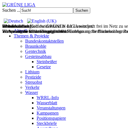
Suchen ...
Filmdoku über Kohlewiderstand in der Lausitz jetzt frei im Netz zu s
Gesteinsabbau
Wasser
Wohnen
UNverkäuflich!
Jetzt Fördermitglied der GRÜNEN LIGA werden!
Aktuell
Wir vernetzen Initiativen gegen den Raubbau an oberflächennahen Ro
Europas letzte wilde Flüsse retten!
Wohnraum im Bestand mobilisieren!
Verfassungsbeschwerde gegen Wald-Enteignung für Braunkohlegrube 
Themen & Projekte
Bundeskontaktstellen
Braunkohle
Gentechnik
Gesteinsabbau
Steinbeißer
Gesetze
Lithium
Pestizide
Streuobst
Verkehr
Wasser
WRRL-Info
Wasserblatt
Veranstaltungen
Kampagnen
Positionspapiere
Steckbriefe