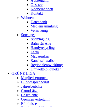
Ausstellung
Gesetze
Kooperationen
Kontakt
Wohnen
Datenbank
Mediensammlung
Vernetzung
Sonstiges
Atomtagung
Bahn für Alle
Handyrecycling
Lärm
Madagaskar
Rauchschwalben
Regionalentwicklung
Umweltbibliotheken
GRÜNE LIGA
Mitgliedsgruppen
Bundessprecherrat
Jahresberichte
Grundsätze
Geschichte
Gremienvertretung
Bündnisse