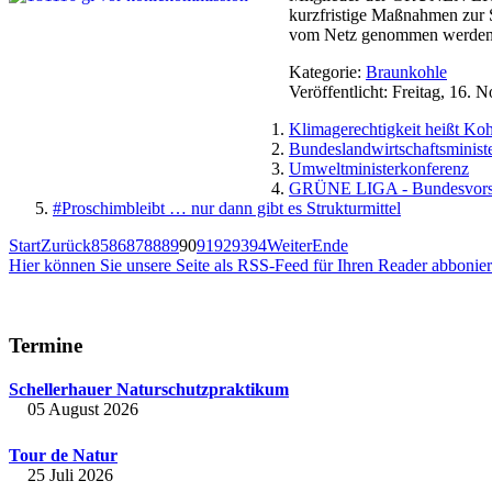
kurzfristige Maßnahmen zur S
vom Netz genommen werden
Kategorie:
Braunkohle
Veröffentlicht: Freitag, 16.
Klimagerechtigkeit heißt Koh
Bundeslandwirtschaftsminist
Umweltministerkonferenz
GRÜNE LIGA - Bundesvorsit
#Proschimbleibt … nur dann gibt es Strukturmittel
Start
Zurück
85
86
87
88
89
90
91
92
93
94
Weiter
Ende
Hier können Sie unsere Seite als RSS-Feed für Ihren Reader abbonie
Termine
Schellerhauer Naturschutzpraktikum
05 August 2026
Tour de Natur
25 Juli 2026