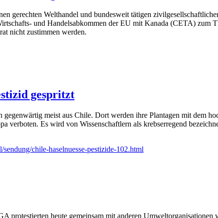
nen gerechten Welthandel und bundesweit tätigen zivilgesellschaftlic
 Wirtschafts- und Handelsabkommen der EU mit Kanada (CETA) zum T
rat nicht zustimmen werden.
tizid gespritzt
egenwärtig meist aus Chile. Dort werden ihre Plantagen mit dem hochgi
ropa verboten. Es wird von Wissenschaftlern als krebserregend bezeich
l/sendung/chile-haselnuesse-pestizide-102.html
protestierten heute gemeinsam mit anderen Umweltorganisationen vor