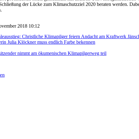
chließung der Lücke zum Klimaschutzziel 2020 beraten werden. Dabei s
.
 November 2018 10:12
leausstieg: Christliche Klimapilger feiern Andacht am Kraftwerk Jäns
erin Julia Klöckner muss endlich Farbe bekennen
zender nimmt am ökumenischen Klimapilgerweg teil
ren