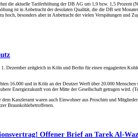
ehnt die aktuelle Tariferhöhung der DB AG um 1,9 bzw. 1,5 Prozent (
höhung ist in Anbetracht der desolaten Qualität, die die DB seit Monat
h zu hoch, besonders aber in Anbetracht der vielen Verspätungen und Zu
utz
 1. Dezember zeitgleich in Köln und Berlin für einen engagierten Koh
ten 16.000 und in Köln an der Deutzer Werft über 20.000 Menschen sich
aubere Energiezukunft von der Mitte der Gesellschaft getragen wird. (
r dem Kanzleramt waren auch Einwohner aus Proschim und Mitglied
itzer Braunkohlebetroffenen.
onsvertrag! Offener Brief an Tarek Al-Waz