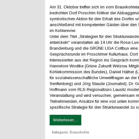
Am 31. Oktober treffen sich im vom Braunkohle
bedrohten Dorf Proschim Kritiker der Abbaggerun
symbolischen Aktion für den Erhalt des Dorfes un
anschließend mit kompetenten Gästen über den 
im Kohlerevier.
Unter dem Titel „Strategien für den Strukturwandel
entwickeln“ veranstalten ab 14 Uhr die Rosa-Lux
Brandenburg und die GRÜNE LIGA Cottbus eine
Gesprächsrunde im Proschimer Kulturhaus. Dort 
Interessierten aus der Region ins Gespräch kom
Hannelore Wodtke (Grüne Zukunft Welzow, Mitgli
Kohlekommission des Bundes), Daniel Häfner (Le
für sozialwissenschaftliche Umweltfragen an der
Senftenberg) und Jörg Staude (Journalist). Dr. 
Hoffmann vom RLS-Regionalbüro Lausitz moderi
Veranstaltung und wird versuchen, gemeinsam m
Teilnehmenden, Ansätze für eine von unten kom
spezifische Strategie für den Strukturwandel zu 
Weiterlesen ...
Kategorie:
Braunkohle