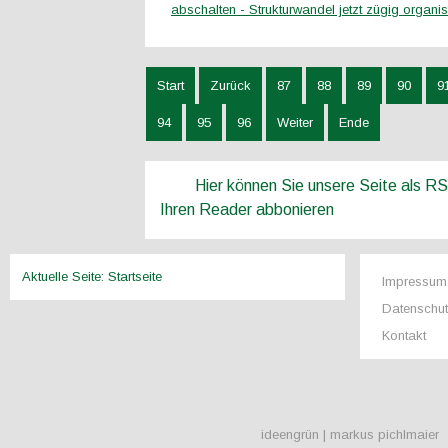
abschalten - Strukturwandel jetzt zügig organis
Start
Zurück
87
88
89
90
9
94
95
96
Weiter
Ende
Hier können Sie unsere Seite als R
Ihren Reader abbonieren
Aktuelle Seite:
Startseite
Impressum
Datenschu
Kontakt
ideengrün | markus pichlmaier