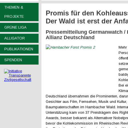
THEMEN &
Promis für den Kohleaus
PROJEKTE
Der Wald ist erst der Anf
GRÜNE LIGA
Pressemitteilung Germanwatch / 
Allianz Deutschland
ALLIGATOR
Mehr 
PUBLIKATIONEN
Pers
öffen
SPENDEN
setze
gemei
baldi
Kohle
Bei e
Klima
Deutschland übernahmen die Prominenten, darun
Gesichter aus Film, Fernsehen, Musik und Kultur,
Baumpatenschaften im Hambacher Wald. Interna
Unterstützung kam von 37 Preisträgern des Right
Awards, besser bekannt als Alternativer Nobelpre
bevor die Kohlekommission im Rheinischen Revie