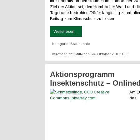
ihre Portraits an den Bäumen im Hambacher Wal
Ziel der Aktion sei, den Hambacher Wald und di
Tagebaue bedrohten Dörfer langfristig zu erhalte
Beitrag zum Klimaschutz zu leisten.
Weiterlesen ...
Kategorie:
Braunkohle
Veröffentlicht: Mittwoch, 24. Oktober 2018 11:33
Aktionsprogramm
Insektenschutz – Onlined
Am 10
das