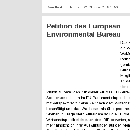
Veröffentlicht: Montag, 22. Oktober 2018 13:50
Petition des European
Environmental Bureau
Das 
die W
WeMo
Petit
geruf
Bürge
Mögli
an de
einer
Vision zu beteiligen. Mit dieser will das EEB erre
Sonderkommission im EU-Parlament eingerichtet 
mit Perspektiven für eine Zeit nach dem Wirtsch
beschäftigt und das Wachstum als übergeordnete
Streben in Frage stellt. Außerdem soll die EU die
Wirtschaftspolitik nicht nach dem BIP bewerten, 
mehr hinsichtlich ihrer Auswirkungen auf den Men