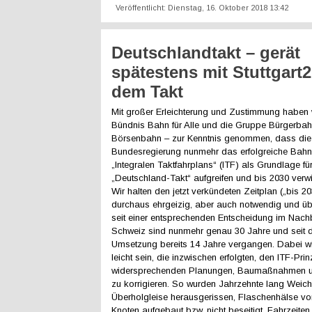
Veröffentlicht: Dienstag, 16. Oktober 2018 13:42
Deutschlandtakt – gerät
spätestens mit Stuttgart
dem Takt
Mit großer Erleichterung und Zustimmung haben 
Bündnis Bahn für Alle und die Gruppe Bürgerbahn
Börsenbahn – zur Kenntnis genommen, dass die
Bundesregierung nunmehr das erfolgreiche Bah
„Integralen Taktfahrplans“ (ITF) als Grundlage fü
„Deutschland-Takt“ aufgreifen und bis 2030 verwir
Wir halten den jetzt verkündeten Zeitplan („bis 20
durchaus ehrgeizig, aber auch notwendig und übe
seit einer entsprechenden Entscheidung im Nach
Schweiz sind nunmehr genau 30 Jahre und seit d
Umsetzung bereits 14 Jahre vergangen. Dabei wi
leicht sein, die inzwischen erfolgten, den ITF-Prin
widersprechenden Planungen, Baumaßnahmen un
zu korrigieren. So wurden Jahrzehnte lang Weic
Überholgleise herausgerissen, Flaschenhälse vor
Knoten aufgebaut bzw. nicht beseitigt, Fahrzeiten