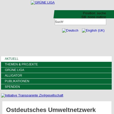
Position:
suche
Stil:
none outline
AKTUELL
THEMEN & PROJEKTE
GRÜNE LIGA
ALLIGATOR
PUBLIKATIONEN
SPENDEN
Ostdeutsches Umweltnetzwerk