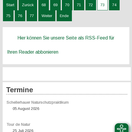
Start
Zurück
68
69
70
71
72
73
74
75
76
77
Weiter
Ende
Hier können Sie unsere Seite als RSS-Feed für
Ihren Reader abbonieren
Termine
Schellerhauer Naturschutzpraktikum
05 August 2026
Tour de Natur
25 Juli 2026