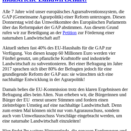
Alle 7 Jahre wird unser europäisches Agrarsubventionssystem, die
GAP (Gemeinsame Agrarpolitik) einer Reform unterzogen. Diesen
Donnerstag wird das Umweltkomitee des Europäischen Parlaments
über das Reformpaket der GAP abstimmen. Aus diesem Grund
rufen wir zur Beteiligung an der
Petition
zur Förderung einer
naturnahen Landwirtschaft auf!
Aktuell stehen fast 40% des EU-Haushalts für die GAP zur
Verfügung. Von diesen knapp 60 Millionen Euro werden vier
Fünftel genutzt, um pflanzliche Kraftstoffe und industrielle
Landwirtschaft zu subventionieren. Bei einer Befragung im Jahre
2017 sprachen sich über 80% der Befragten jedoch für eine
grundlegende Reform der GAP aus: sie wünschten sich eine
nachhaltige Entwicklung in der Agrarpolitik!
Damals belies die EU-Kommission trotz den klaren Ergebnissen der
Befragung alles beim Alten. Nun erheben wir, die Bürgerinnen und
Bürger der EU erneut unsere Stimmen und fordern einen
zielstrebigen Umstieg auf eine nachhaltige Landwirtschaft. Denn
zum ersten Mal können nicht nur vom Agrarausschuss, sondern
auch vom Umweltausschuss Vorschläge eingebracht werden, um
eine naturnahe Landwirtschaft einzuleiten!
Hier findet Ihr weitere Hintergründe, die genauen Forderungen und