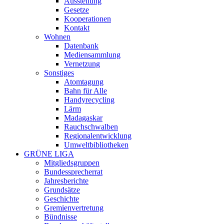
Ausstellung
Gesetze
Kooperationen
Kontakt
Wohnen
Datenbank
Mediensammlung
Vernetzung
Sonstiges
Atomtagung
Bahn für Alle
Handyrecycling
Lärm
Madagaskar
Rauchschwalben
Regionalentwicklung
Umweltbibliotheken
GRÜNE LIGA
Mitgliedsgruppen
Bundessprecherrat
Jahresberichte
Grundsätze
Geschichte
Gremienvertretung
Bündnisse