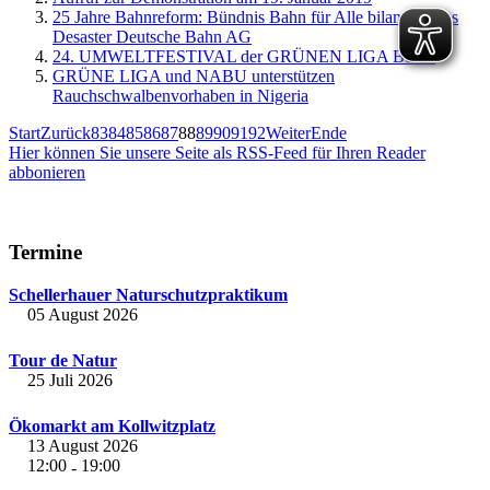
25 Jahre Bahnreform: Bündnis Bahn für Alle bilanziert das
Desaster Deutsche Bahn AG
24. UMWELTFESTIVAL der GRÜNEN LIGA Berlin
GRÜNE LIGA und NABU unterstützen
Rauchschwalbenvorhaben in Nigeria
Start
Zurück
83
84
85
86
87
88
89
90
91
92
Weiter
Ende
Hier können Sie unsere Seite als RSS-Feed für Ihren Reader
abbonieren
Termine
Schellerhauer Naturschutzpraktikum
05 August 2026
Tour de Natur
25 Juli 2026
Ökomarkt am Kollwitzplatz
13 August 2026
12:00
19:00
-