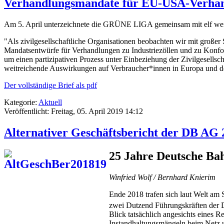
Verhandlungsmandate für EU-USA-Verhan
Am 5. April unterzeichnete die GRÜNE LIGA gemeinsam mit elf weitere
"Als zivilgesellschaftliche Organisationen beobachten wir mit gro
Mandatsentwürfe für Verhandlungen zu Industriezöllen und zu Konf
um einen partizipativen Prozess unter Einbeziehung der Zivilgesellsc
weitreichende Auswirkungen auf Verbraucher*innen in Europa und 
Der vollständige Brief als pdf
Kategorie:
Aktuell
Veröffentlicht: Freitag, 05. April 2019 14:12
Alternativer Geschäftsbericht der DB AG 
25 Jahre Deutsche Ba
Winfried Wolf / Bernhard Knierim
Ende 2018 trafen sich laut Welt am
zwei Dutzend Führungskräften der 
Blick tatsächlich angesichts eines 
Instandhaltungsmängeln beim Netz u