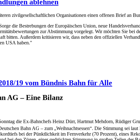
dlungen ablehnen
n zivilgesellschaftlichen Organisationen einen offenen Brief an Bund
ßer Sorge die Bestrebungen der Europäischen Union, neue Handelsverh
ormitätsbewertungen zur Abstimmung vorgelegt. Wir möchten Sie bei 
haft bitten. Außerdem kritisieren wir, dass neben den offiziellen Verh
den USA haben."
2018/19 vom Bündnis Bahn für Alle
hn AG – Eine Bilanz
 Sonntag die Ex-Bahnchefs Heinz Dürr, Hartmut Mehdorn, Rüdiger Gru
Deutschen Bahn AG – zum „Weihnachtsessen“. Die Stimmung sei laut B
Rekordtiefs bei der Pünktlichkeit im Fernverkehr (70 Prozent), eines R
nd bei den Zügen, einer gedrückten Stimmung in großen Teilen der B