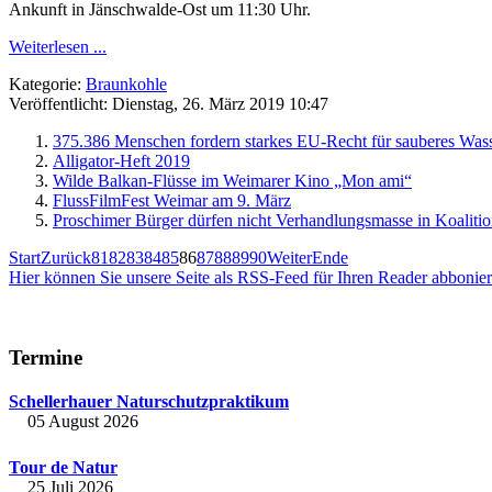
Ankunft in Jänschwalde-Ost um 11:30 Uhr.
Weiterlesen ...
Kategorie:
Braunkohle
Veröffentlicht: Dienstag, 26. März 2019 10:47
375.386 Menschen fordern starkes EU-Recht für sauberes Was
Alligator-Heft 2019
Wilde Balkan-Flüsse im Weimarer Kino „Mon ami“
FlussFilmFest Weimar am 9. März
Proschimer Bürger dürfen nicht Verhandlungsmasse in Koalit
Start
Zurück
81
82
83
84
85
86
87
88
89
90
Weiter
Ende
Hier können Sie unsere Seite als RSS-Feed für Ihren Reader abbonie
Termine
Schellerhauer Naturschutzpraktikum
05 August 2026
Tour de Natur
25 Juli 2026