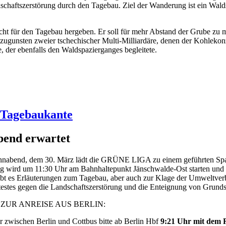
dschaftszerstörung durch den Tagebau. Ziel der Wanderung ist ein W
ht für den Tagebau hergeben. Er soll für mehr Abstand der Grube zu 
 zugunsten zweier tschechischer Multi-Milliardäre, denen der Kohlekon
 der ebenfalls den Waldspazierganges begleitete.
 Tagebaukante
bend erwartet
nnabend, dem 30. März lädt die GRÜNE LIGA zu einem geführten Spaz
ng wird um 11:30 Uhr am Bahnhaltepunkt Jänschwalde-Ost starten und
ibt es Erläuterungen zum Tagebau, aber auch zur Klage der Umweltver
otestes gegen die Landschaftszerstörung und die Enteignung von Grund
UR ANREISE AUS BERLIN:
 zwischen Berlin und Cottbus bitte ab Berlin Hbf
9:21 Uhr mit dem 