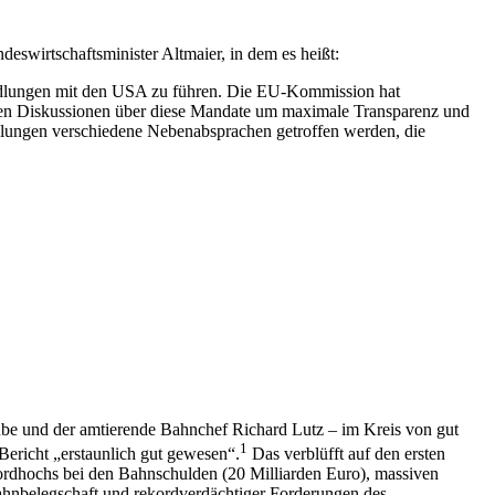
eswirtschaftsminister Altmaier, in dem es heißt:
andlungen mit den USA zu führen. Die EU-Kommission hat
den Diskussionen über diese Mandate um maximale Transparenz und
andlungen verschiedene Nebenabsprachen getroffen werden, die
be und der amtierende Bahnchef Richard Lutz – im Kreis von gut
1
ericht „erstaunlich gut gewesen“.
Das verblüfft auf den ersten
ekordhochs bei den Bahnschulden (20 Milliarden Euro), massiven
ahnbelegschaft und rekordverdächtiger Forderungen des