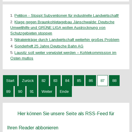
Petition - Stoppt Subventionen für industrielle Landwirtschaft!
Klage gegen Braunkohletagebau Jänschwalde: Deutsche
Umwelthilfe und GRÜNE LIGA wollen Austrocknung von
Schutzgebieten stoppen
Nitrateinträge durch Landwirtschaft weiterhin großes Problem
Sonderheft 25 Jahre Deutsche Bahn AG
Lausitz soll weiter verwüstet werden – Kohlekommission im
Osten mutlos
Start
Zurück
82
83
84
85
86
87
88
89
90
91
Weiter
Ende
Hier können Sie unsere Seite als RSS-Feed für
Ihren Reader abbonieren