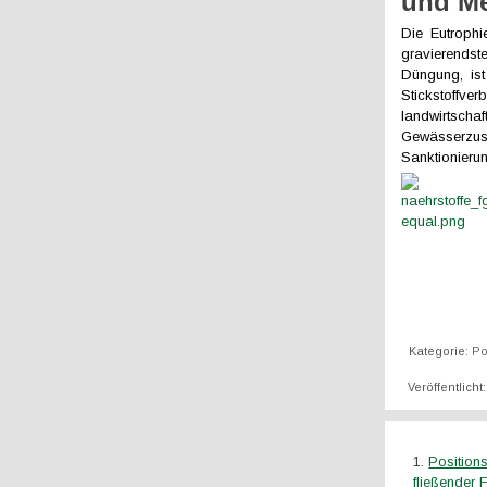
und Me
Die Eutrophi
gravierends
Düngung, ist
Stickstoffve
landwirtsch
Gewässerzus
Sanktionieru
Kategorie:
Po
Veröffentlicht
Position
fließender