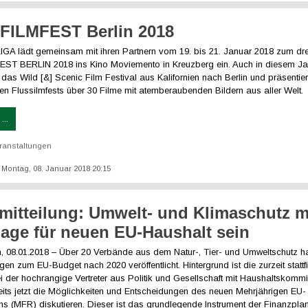
FILMFEST Berlin 2018
GA lädt gemeinsam mit ihren Partnern vom 19. bis 21. Januar 2018 zum dre
T BERLIN 2018 ins Kino Moviemento in Kreuzberg ein. Auch in diesem Jah
as Wild [&] Scenic Film Festival aus Kalifornien nach Berlin und präsenti
en Flussilmfests über 30 Filme mit atemberaubenden Bildern aus aller Welt.
...
ranstaltungen
t: Montag, 08. Januar 2018 20:15
mitteilung: Umwelt- und Klimaschutz 
age für neuen EU-Haushalt sein
in, 08.01.2018 – Über 20 Verbände aus dem Natur-, Tier- und Umweltschutz 
gen zum EU-Budget nach 2020 veröffentlicht. Hintergrund ist die zurzeit stat
i der hochrangige Vertreter aus Politik und Gesellschaft mit Haushaltskomm
eits jetzt die Möglichkeiten und Entscheidungen des neuen Mehrjährigen EU-
s (MFR) diskutieren. Dieser ist das grundlegende Instrument der Finanzpl