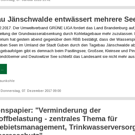
u Jänschwalde entwässert mehrere Se
12.2017. Der Umweltverband GRÜNE LIGA fordert das Land Brandenburg auf,
reitung der Grundwasserabsenkung durch Kohletagebaue mehr zuzulassen.
erium hat gestern abend gegenüber dem RBB bestätigt, dass der Wassersp
eben Seen im Umland der Stadt Guben durch den Tagebau Jänschwalde abs
agebaufolgen gibt es demnach beim Pastlingsee, Großsee, Kleinsee und Pi
ndöberner und Deulowitzer See schließt das Landesamt sie nicht mehr aus
...
aunkohle
t: Donnerstag, 07. Dezember 2017 09:00
onspapier: "Verminderung der
offbelastung - zentrales Thema für
ebietsmanagement, Trinkwasserverso