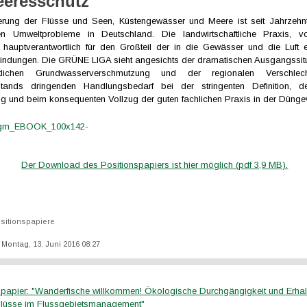
eresschutz"
erung der Flüsse und Seen, Küstengewässer und Meere ist seit Jahrzehn
ten Umweltprobleme in Deutschland. Die landwirtschaftliche Praxis, v
 hauptverantwortlich für den Großteil der in die Gewässer und die Luft 
rbindungen. Die GRÜNE LIGA sieht angesichts der dramatischen Ausgangssitu
aftlichen Grundwasserverschmutzung und der regionalen Verschle
tands dringenden Handlungsbedarf bei der stringenten Definition, de
ng und beim konsequenten Vollzug der guten fachlichen Praxis in der Düng
Der Download des Positionspapiers ist hier möglich (pdf 3,9 MB).
sitionspapiere
: Montag, 13. Juni 2016 08:27
spapier: "Wanderfische willkommen! Ökologische Durchgängigkeit und Erhalt 
 Flüsse im Flussgebietsmanagement"