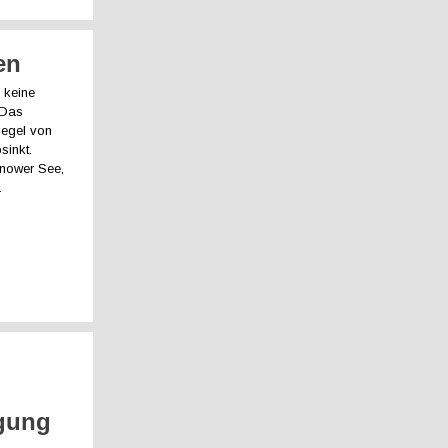
en
 keine
 Das
iegel von
inkt.
nnower See,
.
rgung