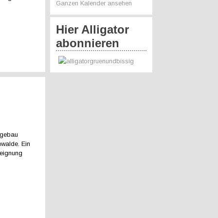
Ganzen Kalender ansehen
Hier Alligator
abonnieren
agebau
hwalde. Ein
teignung