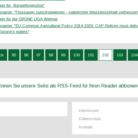
eis für „BürgerInnenobst“
spapier: "Flussauen zurückgewinnen - natürlichen Wasserrückhalt verbessern
eis für die GRÜNE LIGA Weimar
spapier: "EU Common Agricultural Policy 2014-2020: CAP-Reform must deliv
Europe's waters"
ck
95
96
97
98
99
100
101
102
103
104
können Sie unsere Seite als RSS-Feed für Ihren Reader abbonie
Impressum
Datenschutz
Kontakt