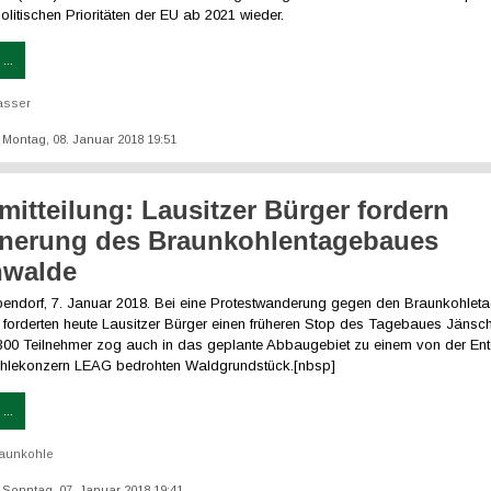
politischen Prioritäten der EU ab 2021 wieder.
...
asser
t: Montag, 08. Januar 2018 19:51
mitteilung: Lausitzer Bürger fordern
inerung des Braunkohlentagebaues
hwalde
bendorf, 7. Januar 2018. Bei eine Protestwanderung gegen den Braunkohlet
forderten heute Lausitzer Bürger einen früheren Stop des Tagebaues Jänsc
 300 Teilnehmer zog auch in das geplante Abbaugebiet zu einem von der En
hlekonzern LEAG bedrohten Waldgrundstück.[nbsp]
...
aunkohle
t: Sonntag, 07. Januar 2018 19:41