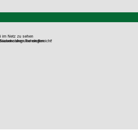
ei im Netz zu sehen
flächennahen Rohstoffen.
raunkohlegrube eingereicht!