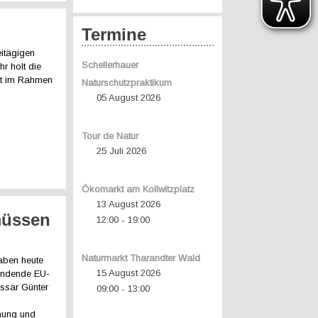
Termine
itägigen
Schellerhauer
r holt die
ert im Rahmen
Naturschutzpraktikum
05 August 2026
Tour de Natur
25 Juli 2026
Ökomarkt am Kollwitzplatz
13 August 2026
müssen
12:00
19:00
-
Naturmarkt Tharandter Wald
haben heute
15 August 2026
tfindende EU-
issar Günter
09:00
13:00
-
anung und