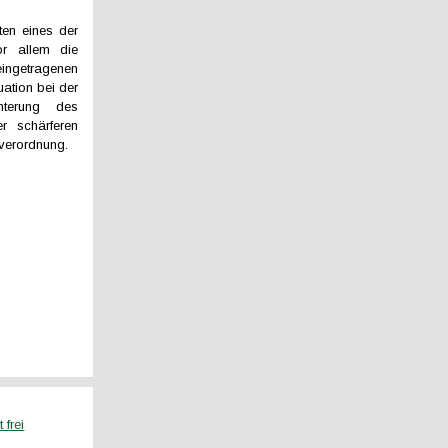
ten eines der
or allem die
eingetragenen
ation bei der
chterung des
r schärferen
everordnung.
frei