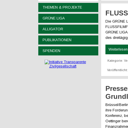
THEMEN & PROJEKTE
FLUSS
GRÜNE LIGA
Die GRÜNE LI
FLUSSFILMFES
ALLIGATOR
GRÜNE LIGA d
des dreitägig
PUBLIKATIONEN
Weiterlesen 
SPENDEN
Kategorie:
Ve
Veröffentlich
Presse
Grundl
Brüssel/Berl
ihre Forderun
Konferenz, be
Oettinger ber
Finanzrahmen