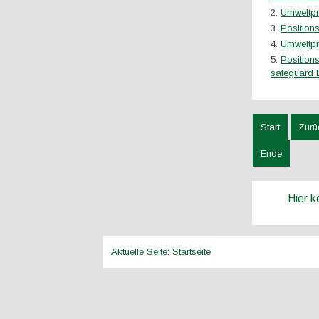
Umweltpr
Position
Umweltpr
Position
safeguard 
Start
Zurü
Ende
Hier 
Aktuelle Seite:
Startseite