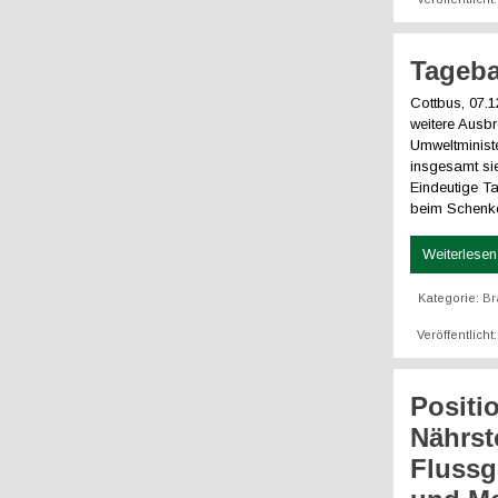
Tageba
Cottbus, 07.
weitere Ausb
Umweltminist
insgesamt si
Eindeutige T
beim Schenke
Weiterlesen 
Kategorie:
Br
Veröffentlich
Positi
Nährst
Flussg