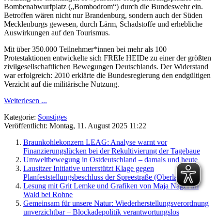
Bombenabwurfplatz („Bombodrom“) durch die Bundeswehr ein.
Betroffen wären nicht nur Brandenburg, sondern auch der Süden
Mecklenburgs gewesen, durch Lärm, Schadstoffe und erhebliche
Auswirkungen auf den Tourismus.
Mit über 350.000 Teilnehmer*innen bei mehr als 100
Protestaktionen entwickelte sich FREIe HEIDe zu einer der größten
zivilgesellschaftlichen Bewegungen Deutschlands. Der Widerstand
war erfolgreich: 2010 erklärte die Bundesregierung den endgültigen
Verzicht auf die militärische Nutzung.
Weiterlesen ...
Kategorie:
Sonstiges
Veröffentlicht: Montag, 11. August 2025 11:22
Braunkohlekonzern LEAG: Analyse warnt vor
Finanzierungslücken bei der Rekultivierung der Tagebaue
Umweltbewegung in Ostdeutschland – damals und heute
Lausitzer Initiative unterstützt Klage gegen
Planfeststellungsbeschluss der Spreestraße (Oberlausitz)
Lesung mit Grit Lemke und Grafiken von Maja Nagel im
Wald bei Rohne
Gemeinsam für unsere Natur: Wiederherstellungsverordnung
unverzichtbar – Blockadepolitik verantwortungslos