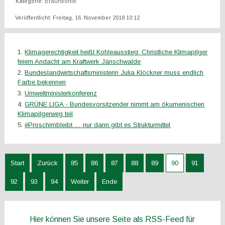
Kategorie:
Braunkohle
Veröffentlicht: Freitag, 16. November 2018 10:12
Klimagerechtigkeit heißt Kohleausstieg: Christliche Klimapilger
feiern Andacht am Kraftwerk Jänschwalde
Bundeslandwirtschaftsministerin Julia Klöckner muss endlich
Farbe bekennen
Umweltministerkonferenz
GRÜNE LIGA - Bundesvorsitzender nimmt am ökumenischen
Klimapilgerweg teil
#Proschimbleibt … nur dann gibt es Strukturmittel
Start
Zurück
85
86
87
88
89
90
91
92
93
94
Weiter
Ende
Hier können Sie unsere Seite als RSS-Feed für