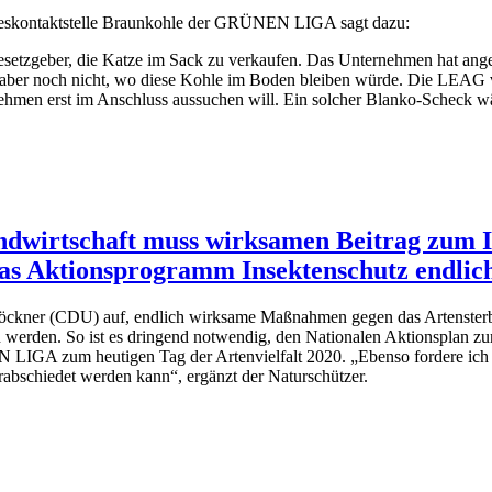
eskontaktstelle Braunkohle der GRÜNEN LIGA sagt dazu:
etzgeber, die Katze im Sack zu verkaufen. Das Unternehmen hat ang
t aber noch nicht, wo diese Kohle im Boden bleiben würde. Die LEAG v
nehmen erst im Anschluss aussuchen will. Ein solcher Blanko-Scheck wä
Landwirtschaft muss wirksamen Beitrag zum
das Aktionsprogramm Insektenschutz endlic
kner (CDU) auf, endlich wirksame Maßnahmen gegen das Artensterben 
 werden. So ist es dringend notwendig, den Nationalen Aktionsplan z
 LIGA zum heutigen Tag der Artenvielfalt 2020. „Ebenso fordere ich
rabschiedet werden kann“, ergänzt der Naturschützer.