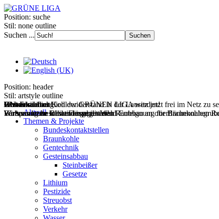
Position:
suche
Stil:
none outline
Suchen ...
Position:
header
Stil:
artstyle outline
Filmdoku über Kohlewiderstand in der Lausitz jetzt frei im Netz zu s
Gesteinsabbau
Wasser
Wohnen
UNverkäuflich!
Jetzt Fördermitglied der GRÜNEN LIGA werden!
Aktuell
Wir vernetzen Initiativen gegen den Raubbau an oberflächennahen Ro
Europas letzte wilde Flüsse retten!
Wohnraum im Bestand mobilisieren!
Verfassungsbeschwerde gegen Wald-Enteignung für Braunkohlegrube 
Themen & Projekte
Bundeskontaktstellen
Braunkohle
Gentechnik
Gesteinsabbau
Steinbeißer
Gesetze
Lithium
Pestizide
Streuobst
Verkehr
Wasser