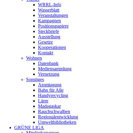
WRRL-Info
Wasserblatt
Veranstaltungen
Kampagnen
Positionspapiere
Steckbriefe
Ausstellung
Gesetze
Kooperationen
Kontakt
Wohnen
Datenbank
Mediensammlung
Vernetzung
Sonstiges
Atomtagung
Bahn für Alle
Handyrecycling
Lärm
Madagaskar
Rauchschwalben
Regionalentwicklung
Umweltbibliotheken
GRÜNE LIGA
Mitgliedsgruppen