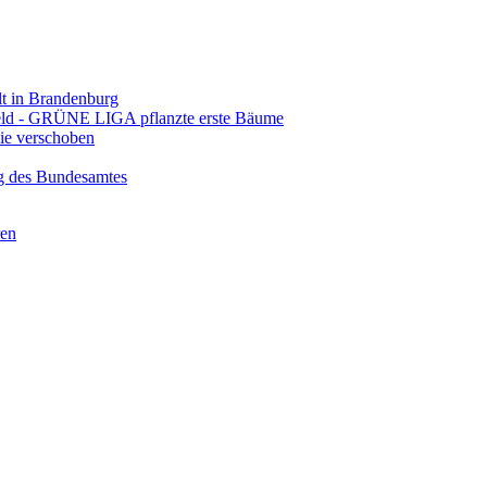
 in Brandenburg
eld - GRÜNE LIGA pflanzte erste Bäume
e verschoben
g des Bundesamtes
ren