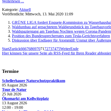
Weiterlesen ...
Kategorie:
Aktuell
Veröffentlicht: Mittwoch, 13. Mai 2020 11:09
GRÜNE LIGA fordert Enquete-Kommission zu Wasserhaushalt
Waldumbau auf gepachtetem Waldgrundstück im Tagebauvorf
Waldspaziergang am Tagebau Nochten wegen Corona-Pandemi
Position des Bundessprecherrates zum Tesla-Gerichtsverfahren
Diskussion über Endlager für Atommüll: Unmut über Äußerun
Start
Zurück
66
67
68
69
70
71
72
73
74
75
Weiter
Ende
Hier können Sie unsere Seite als RSS-Feed für Ihren Reader abbonie
Termine
Schellerhauer Naturschutzpraktikum
05 August 2026
Tour de Natur
25 Juli 2026
Ökomarkt am Kollwitzplatz
13 August 2026
12:00
-
19:00