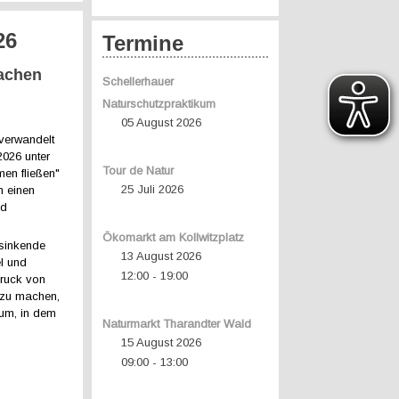
26
Termine
machen
Schellerhauer
Naturschutzpraktikum
05 August 2026
verwandelt
2026 unter
Tour de Natur
en fließen"
25 Juli 2026
n einen
nd
Ökomarkt am Kollwitzplatz
sinkende
13 August 2026
l und
12:00
19:00
-
Druck von
r zu machen,
um, in dem
Naturmarkt Tharandter Wald
15 August 2026
09:00
13:00
-