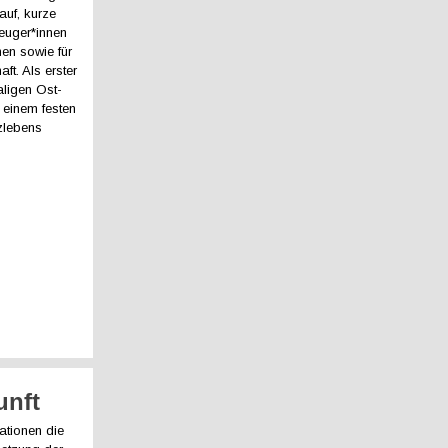
auf, kurze
euger*innen
en sowie für
ft. Als erster
ligen Ost-
u einem festen
zlebens
unft
ationen die