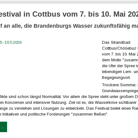
estival in Cottbus vom 7. bis 10. Mai 20
uf an alle, die Brandenburgs Wasser zukunftsfähig 
Das Strandbad
Cottbus/Chóśebuz 
vom 7. bis 10. Mai 
dem Motto "zusamm
die Ufer der Spree i
lebendigen Lern- u
Begegnungsort.
Trockene Sommer, 
Grundwasserspiege
ikte sind schon längst Normalität. Vor allem die Spree steht unter großem 
len Konzernen und intensiver Nutzung. Ziel ist es, die Wasserkrise sichtbare
e zu verstehen und Lösungen zu entwickeln. Das Festival bietet einen Ra
e Initiativen und politische Forderungen "zusammen fließen".
...