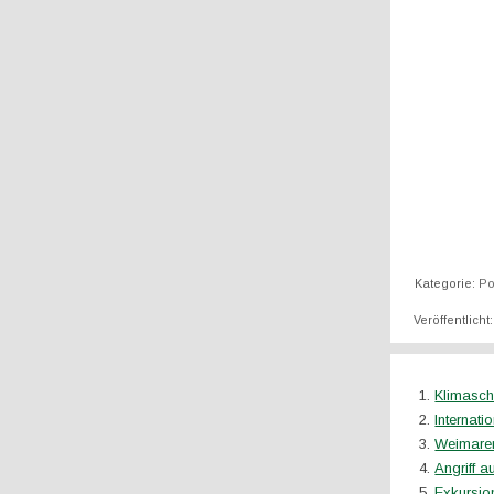
Kategorie:
Po
Veröffentlicht
Klimasch
Internat
Weimarer
Angriff a
Exkursio