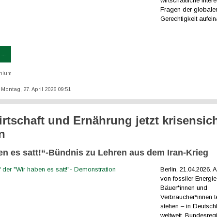
wirtschaftliche Inte
Fragen der globale
Gerechtigkeit aufein
...
thium
: Montag, 27. April 2026 09:51
rtschaft und Ernährung jetzt krisensic
n
en es satt!“-Bündnis zu Lehren aus dem Iran-Krieg
Berlin, 21.04.2026. 
von fossiler Energ
Bäuer*innen und
Verbraucher*innen t
stehen – in Deutsc
weltweit. Bundesre