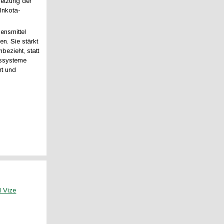
setzung der
Inkota-
ensmittel
n. Sie stärkt
bezieht, statt
gssysteme
rt und
d Vize