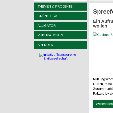
THEMEN & PROJEKTE
Spreef
GRÜNE LIGA
Ein Aufr
wollen
ALLIGATOR
PUBLIKATIONEN
SPENDEN
Nutzungskonfl
Dürren, fossi
Zusammenhäng
Fakten, lokal
Weiterlesen 