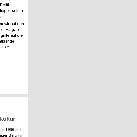
olitik
liegen schon
h.
ken wir auf den
en. Es gab
griffe auf die
Tausende
tötet,
kultur
eit 1996 steht
auer Berg für