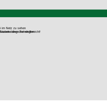
ei im Netz zu sehen
flächennahen Rohstoffen.
raunkohlegrube eingereicht!