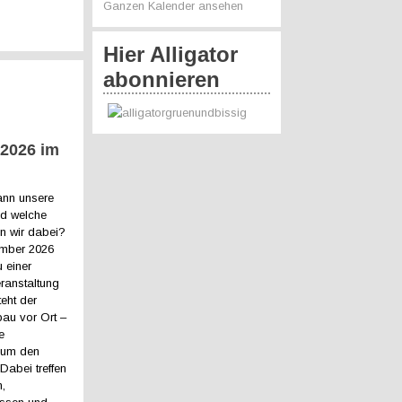
Ganzen Kalender ansehen
Hier Alligator
abonnieren
 2026 im
ann unsere
nd welche
n wir dabei?
ember 2026
u einer
ranstaltung
teht der
bau vor Ort –
e
 um den
Dabei treffen
,