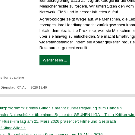
Bundesregierung dazu auf, Agrarökologie für die Um
Menschenrechte zu fördern. Wir unterstützen den vom 
Netzwerk, FIAN und Misereor initiierten Aufruf.
Agrarökologie zeigt Wege auf, wie Menschen, die Leb
erzeugen, ihre Handlungsmacht zurückgewinnen könne
lokale demokratische Prozesse, weil sie Menschen ein
über sie hinweg zu entscheiden. Sie macht Ernährun
widerstandsfähiger, indem sie Abhängigkeiten reduzie
Ressourcen gerecht verteilt.
Weiterlesen ...
sitionspapiere
: Dienstag, 07. April 2026 12:40
utzprogramm: Breites Bündnis mahnt Bundesregierung zum Handeln
ionaler Naturschützer übernimmt Spitze der GRÜNEN LIGA – Tesla-Kritiker wir
 FlussFilmTag am 21. März 2026 präsentiert Filme und Gespräch
uf KlimaWildnis
n zu Streuobstwiesen am Köppchensee am 15. März 2026