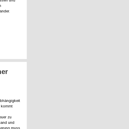
ressen und
n
ander.
her
Abhängigkeit
ie kommt
euer zu
hland und
gierung muss