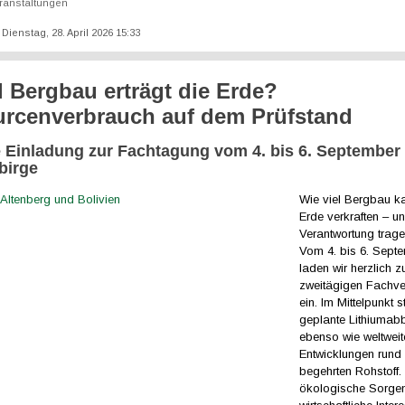
ranstaltungen
: Dienstag, 28. April 2026 15:33
l Bergbau erträgt die Erde?
rcenverbrauch auf dem Prüfstand
e Einladung zur Fachtagung vom 4. bis 6. September
birge
Wie viel Bergbau k
Erde verkraften – u
Verantwortung trage
Vom 4. bis 6. Sept
laden wir herzlich z
zweitägigen Fachve
ein. Im Mittelpunkt s
geplante Lithiumab
ebenso wie weltweit
Entwicklungen rund
begehrten Rohstoff. 
ökologische Sorgen