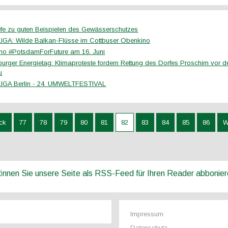
efe zu guten Beispielen des Gewässerschutzes
GA: Wilde Balkan-Flüsse im Cottbuser Obenkino
o #PotsdamForFuture am 16. Juni
urger Energietag: Klimaproteste fordern Rettung des Dorfes Proschim vor 
u
IGA Berlin - 24. UMWELTFESTIVAL
ck
77
78
79
80
81
82
83
84
85
86
W
können Sie unsere Seite als RSS-Feed für Ihren Reader abbonie
Impressum
Datenschutz