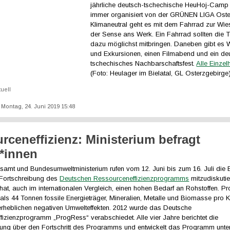
jährliche deutsch-tschechische HeuHoj-Camp s
immer organisiert von der GRÜNEN LIGA Oste
Klimaneutral geht es mit dem Fahrrad zur Wie
der Sense ans Werk. Ein Fahrrad sollten die 
dazu möglichst mitbringen. Daneben gibt es
und Exkursionen, einen Filmabend und ein de
tschechisches Nachbarschaftsfest.
Alle Einzelh
(Foto: Heulager im Bielatal, GL Osterzgebirge
tuell
: Montag, 24. Juni 2019 15:48
rceneffizienz: Ministerium befragt
*innen
amt und Bundesumweltministerium rufen vom 12. Juni bis zum 16. Juli die 
e Fortschreibung des
Deutschen Ressourceneffizienzprogramms
mitzudiskutie
at, auch im internationalen Vergleich, einen hohen Bedarf an Rohstoffen. Pr
ls 44 Tonnen fossile Energieträger, Mineralien, Metalle und Biomasse pro K
 erheblichen negativen Umwelteffekten. 2012 wurde das Deutsche
fizienzprogramm „ProgRess“ verabschiedet. Alle vier Jahre berichtet die
ung über den Fortschritt des Programms und entwickelt das Programm unter