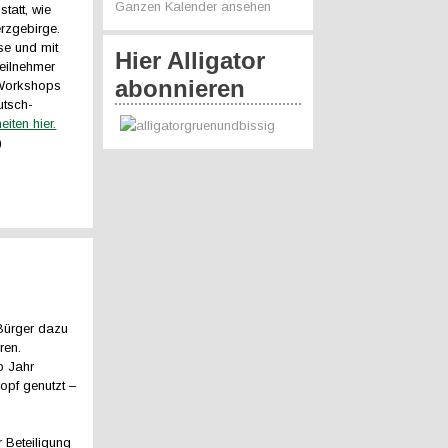
Ganzen Kalender ansehen
tatt, wie
rzgebirge.
se und mit
Hier Alligator
Teilnehmer
abonnieren
 Workshops
utsch-
eiten hier.
)
Bürger dazu
ren.
o Jahr
opf genutzt –
 Beteiligung