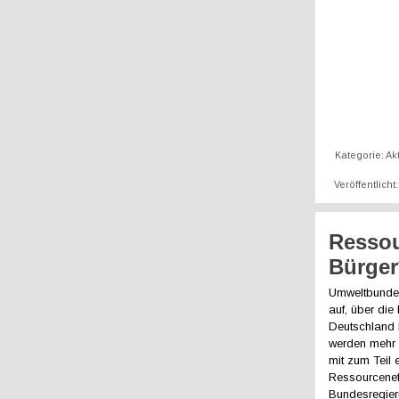
Kategorie:
Ak
Veröffentlicht
Ressou
Bürger
Umweltbundes
auf, über di
Deutschland h
werden mehr a
mit zum Teil
Ressourcenef
Bundesregier