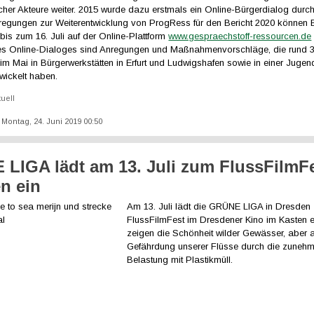
icher Akteure weiter. 2015 wurde dazu erstmals ein Online-Bürgerdialog durch
regungen zur Weiterentwicklung von ProgRess für den Bericht 2020 können B
bis zum 16. Juli auf der Online-Plattform
www.gespraechstoff-ressourcen.de
s Online-Dialoges sind Anregungen und Maßnahmenvorschläge, die rund 
im Mai in Bürgerwerkstätten in Erfurt und Ludwigshafen sowie in einer Jugend
wickelt haben.
tuell
: Montag, 24. Juni 2019 00:50
LIGA lädt am 13. Juli zum FlussFilmFe
n ein
Am 13. Juli lädt die GRÜNE LIGA in Dresden
FlussFilmFest im Dresdener Kino im Kasten e
zeigen die Schönheit wilder Gewässer, aber 
Gefährdung unserer Flüsse durch die zuneh
Belastung mit Plastikmüll.