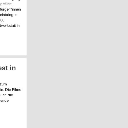
geführt.
ürgeri*innen
einbringen.
300
werkstatt in
st in
 zum
in. Die Filme
auch die
mende