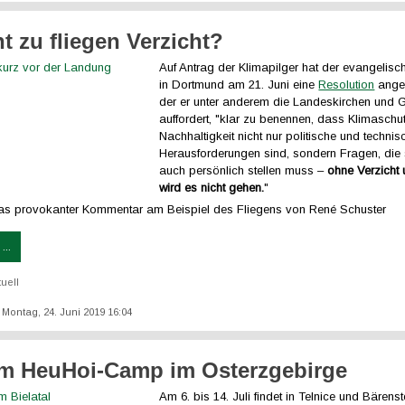
ht zu fliegen Verzicht?
Auf Antrag der Klimapilger hat der evangelisc
in Dortmund am 21. Juni eine
Resolution
ange
der er unter anderem die Landeskirchen und
auffordert, "klar zu benennen, dass Klimaschu
Nachhaltigkeit nicht nur politische und technis
Herausforderungen sind, sondern Fragen, die 
auch persönlich stellen muss –
ohne Verzicht 
wird es nicht gehen.
"
as provokanter Kommentar am Beispiel des Fliegens von René Schuster
...
tuell
: Montag, 24. Juni 2019 16:04
m HeuHoi-Camp im Osterzgebirge
Am 6. bis 14. Juli findet in Telnice und Bärens