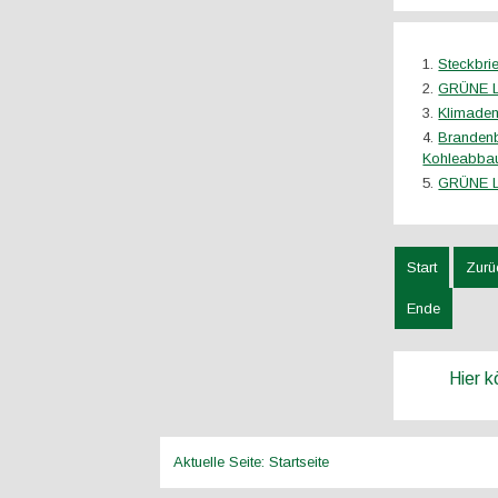
Steckbri
GRÜNE LI
Klimadem
Brandenb
Kohleabba
GRÜNE L
Start
Zurü
Ende
Hier 
Aktuelle Seite:
Startseite