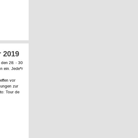
r 2019
 den 28. - 30
in ein. Jede*r
reffen vor
dungen zur
to: Tour de