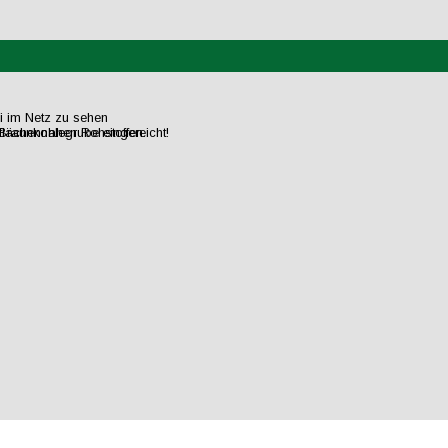
ei im Netz zu sehen
flächennahen Rohstoffen.
raunkohlegrube eingereicht!