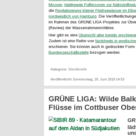
Mooren
,
Intelligente Pufferzonen zur Nährstoffred
die
Revitalisierung kleiner Fließgewässer im Elb
nordwestlich von Hamburg
. Die Veröffentlichung
im Rahmen des GRÜNE LIGA-Projektes zur Über
(Review) der Wasserrahmenrichtlinie.
Hier gibt es eine
Übersicht aller bereits erschien
Zudem ist eine Reihe von
factsheets in englisch
erschienen. Sie können auch in gedruckter Form 
Bundesgeschäftsstelle
bezogen werden.
Kategorie:
Steckbriefe
Veröffentlicht: Donnerstag, 20. Juni 2019 14:53
GRÜNE LIGA: Wilde Balk
Flüsse im Cottbuser Obe
GR
läd
und