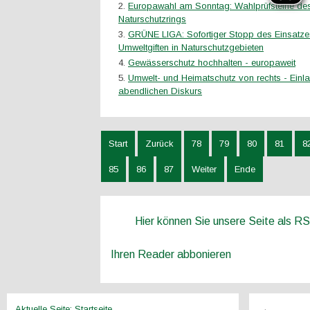
Europawahl am Sonntag: Wahlprüfsteine de
Naturschutzrings
GRÜNE LIGA: Sofortiger Stopp des Einsatze
Umweltgiften in Naturschutzgebieten
Gewässerschutz hochhalten - europaweit
Umwelt- und Heimatschutz von rechts - Ein
abendlichen Diskurs
Start
Zurück
78
79
80
81
8
85
86
87
Weiter
Ende
Hier können Sie unsere Seite als R
Ihren Reader abbonieren
Aktuelle Seite:
Startseite