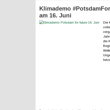
Klimademo #PotsdamFor
am 16. Juni
Die K
voll
verg
Jahr
die 
Begi
Wett
Unge
heiz