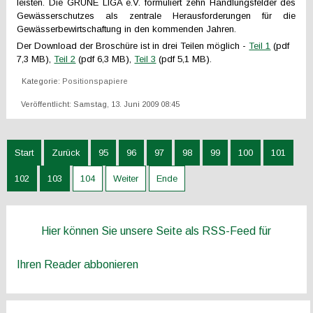
leisten. Die GRÜNE LIGA e.V. formuliert zehn Handlungsfelder des
Gewässerschutzes als zentrale Herausforderungen für die
Gewässerbewirtschaftung in den kommenden Jahren.
Der Download der Broschüre ist in drei Teilen möglich -
Teil 1
(pdf
7,3 MB),
Teil 2
(pdf 6,3 MB),
Teil 3
(pdf 5,1 MB).
Kategorie:
Positionspapiere
Veröffentlicht: Samstag, 13. Juni 2009 08:45
Start
Zurück
95
96
97
98
99
100
101
102
103
104
Weiter
Ende
Hier können Sie unsere Seite als RSS-Feed für
Ihren Reader abbonieren