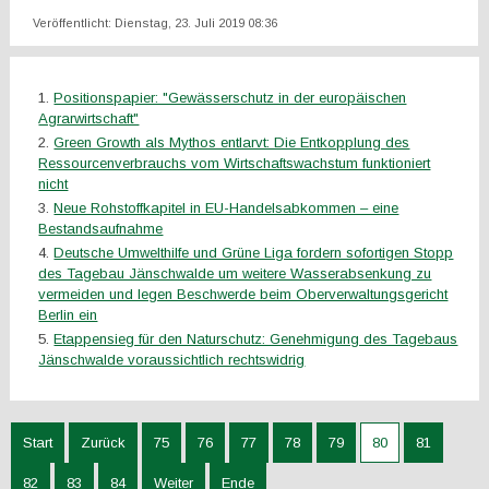
Veröffentlicht: Dienstag, 23. Juli 2019 08:36
Positionspapier: "Gewässerschutz in der europäischen
Agrarwirtschaft"
Green Growth als Mythos entlarvt: Die Entkopplung des
Ressourcenverbrauchs vom Wirtschaftswachstum funktioniert
nicht
Neue Rohstoffkapitel in EU-Handelsabkommen – eine
Bestandsaufnahme
Deutsche Umwelthilfe und Grüne Liga fordern sofortigen Stopp
des Tagebau Jänschwalde um weitere Wasserabsenkung zu
vermeiden und legen Beschwerde beim Oberverwaltungsgericht
Berlin ein
Etappensieg für den Naturschutz: Genehmigung des Tagebaus
Jänschwalde voraussichtlich rechtswidrig
Start
Zurück
75
76
77
78
79
80
81
82
83
84
Weiter
Ende