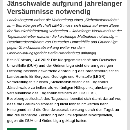
Jänschwalde aufgrund jahrelanger
Versäumnisse notwendig
Landesbergamt ordnet die Vorbereitung eines „Sicherheitsbetriebs“
an – Betreibergesellschaft LEAG muss sich damit auf einen Stopp
der Braunkohleförderung vorbereiten – Jahrelange Versäumnisse der
Tagebaubetreiber machen die kurzfristige Maßnahme notwendig –
Beschwerdeverfahren von Deutscher Umwelthilfe und Grüner Liga
gegen Grundwasserabsenkung weiter vor dem
Oberverwaltungsgericht Berlin-Brandenburg anhängig
Berlin/Cottbus, 14.8.2019: Die Klagegemeinschaft aus Deutscher
Umwelthilfe (DUH) und der Grünen Liga sieht die am gestrigen
Dienstag bekannt gewordene Anordnung des brandenburgischen
Landesamts für Bergbau, Geologie und Rohstoffe (LBGR),
Vorbereitungen für einen „Sicherheitsbetrieb“ des Tagebaus
Jänschwalde zu treffen, als vorläufigen Höhepunkt jahrelanger
Versäumnisse des Tagebaubetreibers an. Die LEAG,
Betreibergesellschaft des Tagebaus, bereitet sich damit darauf vor,
dass die Braunkohleförderung nicht fortgeführt werden kann.
Hintergrund sind die Grundwasserabsenkung durch den Tagebau
und die drohende Zerstörung von umliegenden Moorgebieten,
gegen die DUH und Grüne Liga geklagt hatten.