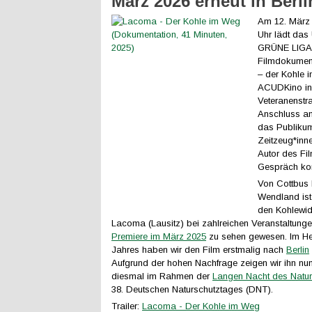
März 2026 erneut in Berli
Am 12. März
Uhr lädt das
GRÜNE LIGA 
Filmdokumen
– der Kohle 
ACUDKino in
Veteranenstra
Anschluss an
das Publikum
Zeitzeug*inn
Autor des Fil
Gespräch k
Von Cottbus 
Wendland ist
den Kohlewid
Lacoma (Lausitz) bei zahlreichen Veranstaltungen
Premiere im März 2025
zu sehen gewesen. Im Her
Jahres haben wir den Film erstmalig nach
Berlin
Aufgrund der hohen Nachfrage zeigen wir ihn nun
diesmal im Rahmen der
Langen Nacht des Natur
38. Deutschen Naturschutztages (DNT).
Trailer:
Lacoma - Der Kohle im Weg