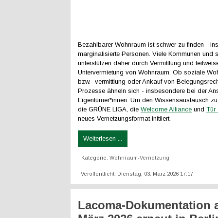
Bezahlbarer Wohnraum ist schwer zu finden - in
marginalisierte Personen. Viele Kommunen und s
unterstützen daher durch Vermittlung und teilwei
Untervermietung von Wohnraum. Ob soziale W
bzw. -vermittlung oder Ankauf von Belegungsrech
Prozesse ähneln sich - insbesondere bei der An
Eigentümer*innen. Um den Wissensaustausch zu 
die GRÜNE LIGA, die
Welcome Alliance
und
Tür
neues Vernetzungsformat initiiert.
Weiterlesen ...
Kategorie:
Wohnraum-Vernetzung
Veröffentlicht: Dienstag, 03. März 2026 17:17
Lacoma-Dokumentation 