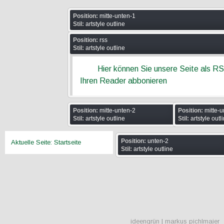
Position:
mitte-unten-1
Stil:
artstyle outline
Position:
rss
Stil:
artstyle outline
Hier können Sie unsere Seite als R
Ihren Reader abbonieren
Position:
mitte-unten-2
Position:
mitte-u
Stil:
artstyle outline
Stil:
artstyle outl
Position:
unten-2
Aktuelle Seite:
Startseite
Stil:
artstyle outline
ideengrün | markus pichlmaier