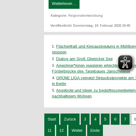
Weiterlesen ...
Kategorie:
Regionalentwicklung
Veröffentlicht: Donnerstag, 19. Februar 2026 20:45
Flächenfraß und Kiesausbeutung in Mühlber
stoppen
Dialog am Groß Glienicker See
Anwohner*innen reagieren erleichtert auf Sp
Förderbrücke des Tagebaues Jänschwalde
GRÜNE LIGA vernetzt Streuobstprojekte am 
in Berlin
Angebote und Ideen zu bedürfnisorientierte
nachhaltigem Wohnen
Start
Zurück
3
4
5
6
7
11
12
Weiter
Ende