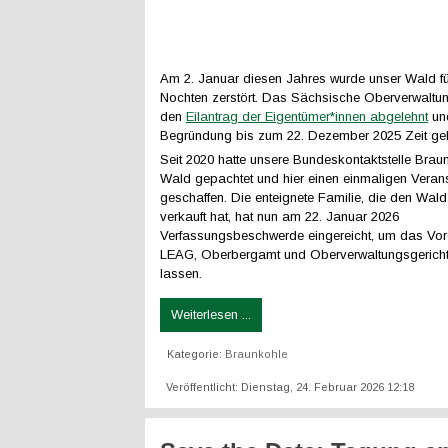
Am 2. Januar diesen Jahres wurde unser Wald f
Nochten zerstört. Das Sächsische Oberverwaltun
den
Eilantrag der Eigentümer*innen abgelehnt
und
Begründung bis zum 22. Dezember 2025 Zeit ge
Seit 2020 hatte unsere Bundeskontaktstelle Brau
Wald gepachtet und hier einen einmaligen Verans
geschaffen. Die enteignete Familie, die den Wald 
verkauft hat, hat nun am 22. Januar 2026
Verfassungsbeschwerde eingereicht, um das Vo
LEAG, Oberbergamt und Oberverwaltungsgericht
lassen.
Weiterlesen ...
Kategorie:
Braunkohle
Veröffentlicht: Dienstag, 24. Februar 2026 12:18