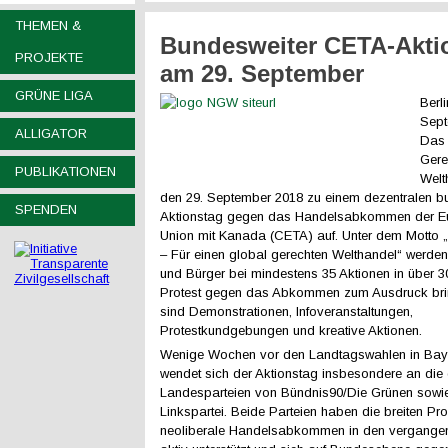
THEMEN &
Bundesweiter CETA-Akti
PROJEKTE
am 29. September
GRÜNE LIGA
Berli
Sept
ALLIGATOR
Das 
Gere
PUBLIKATIONEN
Welth
den 29. September 2018 zu einem dezentralen b
SPENDEN
Aktionstag gegen das Handelsabkommen der E
Union mit Kanada (CETA) auf. Unter dem Motto
– Für einen global gerechten Welthandel“ werde
und Bürger bei mindestens 35 Aktionen in über 3
Protest gegen das Abkommen zum Ausdruck bri
sind Demonstrationen, Infoveranstaltungen,
Protestkundgebungen und kreative Aktionen.
Wenige Wochen vor den Landtagswahlen in Bay
wendet sich der Aktionstag insbesondere an die 
Landesparteien von Bündnis90/Die Grünen sowi
Linkspartei. Beide Parteien haben die breiten Pr
neoliberale Handelsabkommen in den vergange