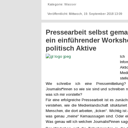
Kategorie:
Wasser
Veröffentlicht: Mittwoch, 19. September 2018 13:09
Pressearbeit selbst gema
ein einführender Worksh
politisch Aktive
Ich
Inf
Akti
Medi
stel
Wie schreibe ich eine Pressemitteilun
Journalist*innen so wie sie sind und schreiben 
was ich mir vorstelle?
Für eine erfolgreiche Pressearbeit ist es zunäc
verstehen, wie die Medienlandschaft strukturiert
Menschen, die dort arbeiten, „ticken“. Wichtig ist
was genau „meine“ Kernaussagen sind. Oder ei
Was genau will ich welchen Journalist*innen sag