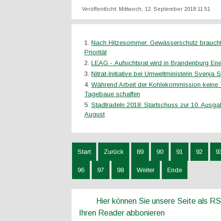
Veröffentlicht: Mittwoch, 12. September 2018 11:51
Nach Hitzesommer: Gewässerschutz braucht 
Priorität
LEAG - Aufsichtsrat wird in Brandenburg Ene
Nitrat-Initiative bei Umweltministerin Svenja 
Während Arbeit der Kohlekommission keine 
Tagebaue schaffen
Stadtradeln 2018: Startschuss zur 10. Ausgab
August
Start
Zurück
89
90
91
92
9
96
97
98
Weiter
Ende
Hier können Sie unsere Seite als R
Ihren Reader abbonieren