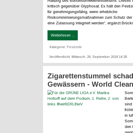
Haltung des Bundesumweltministeriums. Dieses i
kritisch gegenüber Glyphosat. Es hält den Pestizi
für genehmigungsfähig, wenn erhebliche
Risikominimierungsmaßnahmen zum Schutz der Bi
eine Zulassung integriert werden“, ergänzt Brüc
Weiterlesen ...
Kategorie:
Pestizide
Veröffentlicht: Mittwoch, 26. September 2018 14:28
Zigarettenstummel scha
Gewässern - World Clea
Somm
Berl
sind 
fröh
in lu
Somm
den 
gegr