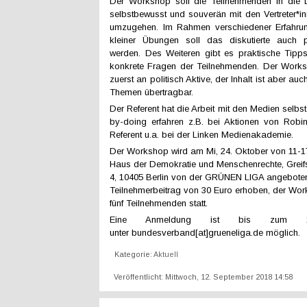
Der Workshop soll die Teilnehmenden in die 
selbstbewusst und souverän mit den Vertreter*i
umzugehen. Im Rahmen verschiedener Erfahrun
kleiner Übungen soll das diskutierte auch p
werden. Des Weiteren gibt es praktische Tip
konkrete Fragen der Teilnehmenden. Der Worksh
zuerst an politisch Aktive, der Inhalt ist aber au
Themen übertragbar.
Der Referent hat die Arbeit mit den Medien selbst
by-doing erfahren z.B. bei Aktionen von Rob
Referent u.a. bei der Linken Medienakademie.
Der Workshop wird am Mi, 24. Oktober von 11-1
Haus der Demokratie und Menschenrechte, Greif
4, 10405 Berlin von der GRÜNEN LIGA angeboten.
Teilnehmerbeitrag von 30 Euro erhoben, der Wor
fünf Teilnehmenden statt.
Eine Anmeldung ist bis zum 1
unter bundesverband[at]grueneliga.de möglich.
Kategorie:
Aktuell
Veröffentlicht: Mittwoch, 12. September 2018 14:58