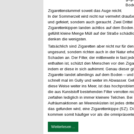
Bode
Zigarettenstummel soweit das Auge reicht.
In der Sommerzeit wird nicht nur vermehrt drauß
und gefeiert, sondern auch geraucht. Zwei Drittel
Zigarettenkippen landen achtlos auf dem Boden
gefühlt kleine Menge Müll auf der Straße schädlic
denken die wenigsten.
Tatsächlich sind Zigaretten aber nicht nur für de
ungesund, sondern richten auch in der Natur erh
Schaden an. Der Filter, der mittlerweile in fast jed
enthalten ist, schützt den Menschen vor den Zigar
indem er diese in sich aufnimmt. Genau dieser gift
Zigarette landet allerdings auf dem Boden – un
schnell mal im Gully und weiter im Abwasser. Gel
diese Weise weiter ins Meer, ist das hochproble
die aus Kunststoff bestehenden Filter verrotten ni
zerfallen lediglich in immer kleinere Teilchen. Bei
Aufräumaktionen an Meeresküsten ist jedes dritte
das gefunden wird, eine Zigarettenkippe (SZ). Die 
kommen somit häufiger vor als die omnipräsente 
Weiterlesen ...