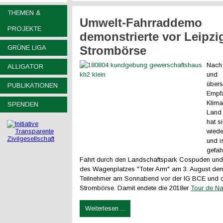
THEMEN &
Umwelt-Fahrraddemo
PROJEKTE
demonstrierte vor Leipzi
GRÜNE LIGA
Strombörse
Nach 
ALLIGATOR
und
über
PUBLIKATIONEN
Empf
Klima
SPENDEN
Land 
hat s
wiede
und i
gefah
Fahrt durch den Landschaftspark Cospuden un
des Wagenplatzes "Toter Arm" am 3. August demo
Teilnehmer am Sonnabend vor der IG BCE und d
Strombörse. Damit endete die 2018er
Tour de Na
Weiterlesen ...