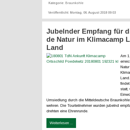
Kategorie:
Braunkohle
Veröffentlicht: Montag, 06. August 2018 09:03
Jubelnder Empfang für d
de Natur im Klimacamp L
Land
Am 1.
errei
Natur
Klima
Land
finde
statt,
Einwo
Umsiedlung durch die Mitteldeutsche Braunkoh
wehren. Die Tourteilnehmer wurden jubelnd emp
drehten eine Ehrenrunde.
Weiterlesen ...