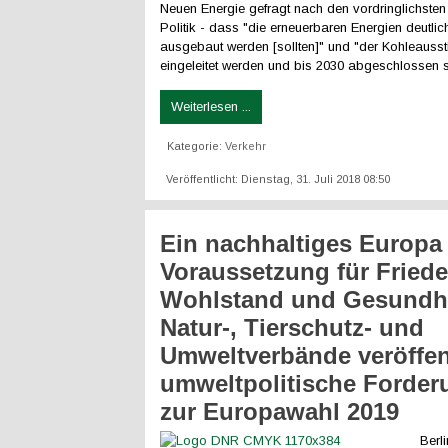
Neuen Energie gefragt nach den vordringlichste
Politik - dass "die erneuerbaren Energien deutlic
ausgebaut werden [sollten]" und "der Kohleausst
eingeleitet werden und bis 2030 abgeschlossen s
Weiterlesen ...
Kategorie:
Verkehr
Veröffentlicht: Dienstag, 31. Juli 2018 08:50
Ein nachhaltiges Europa 
Voraussetzung für Friede
Wohlstand und Gesundhe
Natur-, Tierschutz- und
Umweltverbände veröffen
umweltpolitische Forde
zur Europawahl 2019
Berli