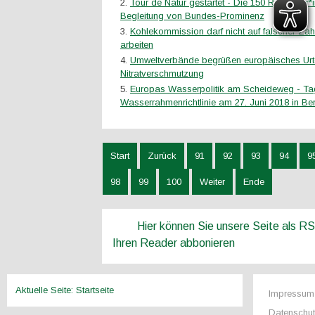
Tour de Natur gestartet - Die 150 Radfahrer*
Begleitung von Bundes-Prominenz
Kohlekommission darf nicht auf falscher Za
arbeiten
Umweltverbände begrüßen europäisches Urte
Nitratverschmutzung
Europas Wasserpolitik am Scheideweg - Ta
Wasserrahmenrichtlinie am 27. Juni 2018 in Ber
Start
Zurück
91
92
93
94
9
98
99
100
Weiter
Ende
Hier können Sie unsere Seite als R
Ihren Reader abbonieren
Aktuelle Seite:
Startseite
Impressum
Datenschu