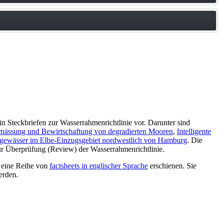
in Steckbriefen zur Wasserrahmenrichtlinie vor. Darunter sind
rnässung und Bewirtschaftung von degradierten Mooren
,
Intelligente
ießgewässer im Elbe-Einzugsgebiet nordwestlich von Hamburg
. Die
 Überprüfung (Review) der Wasserrahmenrichtlinie.
t eine Reihe von
factsheets in englischer Sprache
erschienen. Sie
rden.