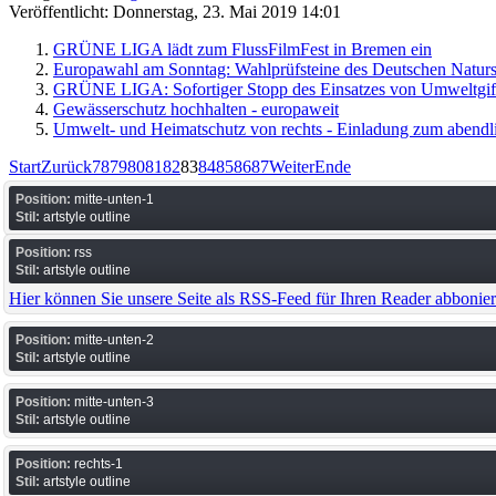
Veröffentlicht: Donnerstag, 23. Mai 2019 14:01
GRÜNE LIGA lädt zum FlussFilmFest in Bremen ein
Europawahl am Sonntag: Wahlprüfsteine des Deutschen Naturs
GRÜNE LIGA: Sofortiger Stopp des Einsatzes von Umweltgift
Gewässerschutz hochhalten - europaweit
Umwelt- und Heimatschutz von rechts - Einladung zum abendl
Start
Zurück
78
79
80
81
82
83
84
85
86
87
Weiter
Ende
Position:
mitte-unten-1
Stil:
artstyle outline
Position:
rss
Stil:
artstyle outline
Hier können Sie unsere Seite als RSS-Feed für Ihren Reader abbonie
Position:
mitte-unten-2
Stil:
artstyle outline
Position:
mitte-unten-3
Stil:
artstyle outline
Position:
rechts-1
Stil:
artstyle outline