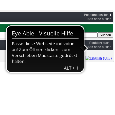
Position:
position-1
Stil:
none outline
Suchen ...
Position:
suche
Stil:
none outline