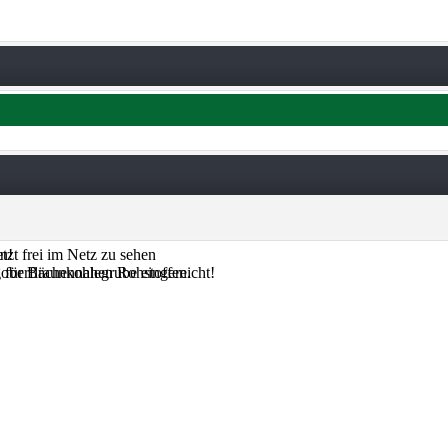
tzt frei im Netz zu sehen
n!
 oberflächennahen Rohstoffen.
für Braunkohlegrube eingereicht!