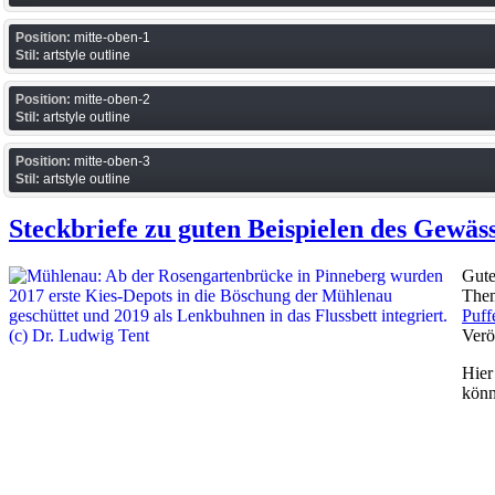
Position:
mitte-oben-1
Stil:
artstyle outline
Position:
mitte-oben-2
Stil:
artstyle outline
Position:
mitte-oben-3
Stil:
artstyle outline
Steckbriefe zu guten Beispielen des Gewäs
Gute
The
Puff
Verö
Hier
könn