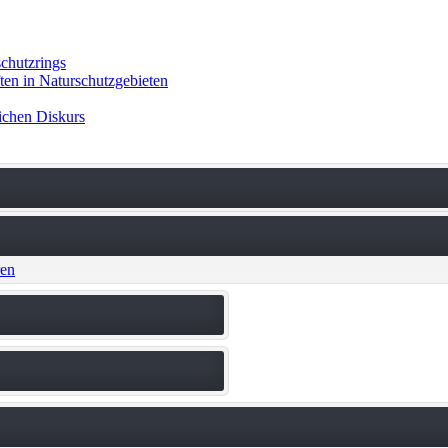
chutzrings
en in Naturschutzgebieten
ichen Diskurs
ren