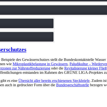
serschutzes
 Beispiele des Gewässerschutzes stellt die Bundeskontaktstelle Wasser 
men wie
Mikroplastikbelastung in Gewässern
,
Paludikultur – Wiederve
erzonen zur Nährstoffreduzierung
oder die
Revitalisierung kleiner Fl
ffentlichungen entstanden im Rahmen des GRÜNE LIGA-Projektes zur
 gibt es eine
Übersicht aller bereits erschienenen Steckbriefe
. Zudem is
en auch in gedruckter Form über die
Bundesgeschäftsstelle
bezogen we